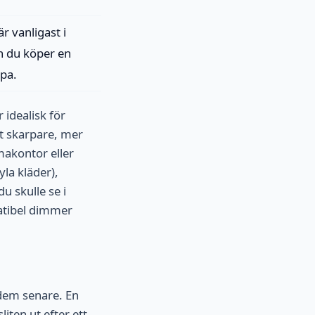
r vanligast i
an du köper en
mpa.
idealisk för
tt skarpare, mer
akontor eller
yla kläder),
u skulle se i
atibel dimmer
 dem senare. En
iten ut efter ett