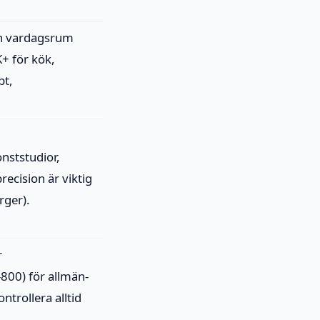
h vardagsrum
+ för kök,
pt,
nststudior,
recision är viktig
rger).
r
-800) för allmän-
ntrollera alltid