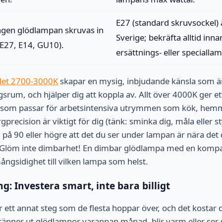
E27 (standard skruvsockel) ä
ngen glödlampan skruvas in
Sverige; bekräfta alltid inn
. E27, E14, GU10).
ersättnings- eller specialla
llet 2700-3000K
skapar en mysig, inbjudande känsla som är 
rum, och hjälper dig att koppla av. Allt över 4000K ger e
s som passar för arbetsintensiva utrymmen som kök, hemm
ecision är viktigt för dig (tänk: sminka dig, måla eller st
I på 90 eller högre att det du ser under lampan är nära det d
s. Glöm inte dimbarhet! En dimbar glödlampa med en komp
 mångsidighet till vilken lampa som helst.
: Investera smart, inte bara billigt
 ett annat steg som de flesta hoppar över, och det kostar
ränner ut glödlampor varannan månad, blir varm eller ser sl