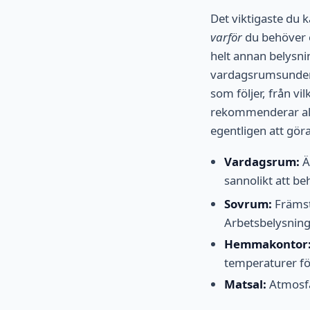
Det viktigaste du 
varför
du behöver e
helt annan belysni
vardagsrumsunderhå
som följer, från v
rekommenderar allt
egentligen att göra
Vardagsrum:
Ä
sannolikt att b
Sovrum:
Främst 
Arbetsbelysning 
Hemmakontor
temperaturer fö
Matsal:
Atmosfä