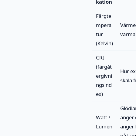
kation
Färgte
mpera
Värme e
tur
varmar
(Kelvin)
CRI
(färgåt
Hur exa
ergivni
skala 
ngsind
ex)
Glödla
Watt /
anger 
Lumen
anger 
på lum