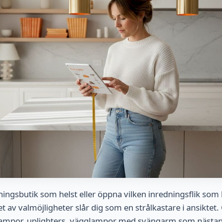
sningsbutik som helst eller öppna vilken inredningsflik som 
 av valmöjligheter slår dig som en strålkastare i ansiktet.
lampor, uplighters, vägglampor med svängarm som nästa