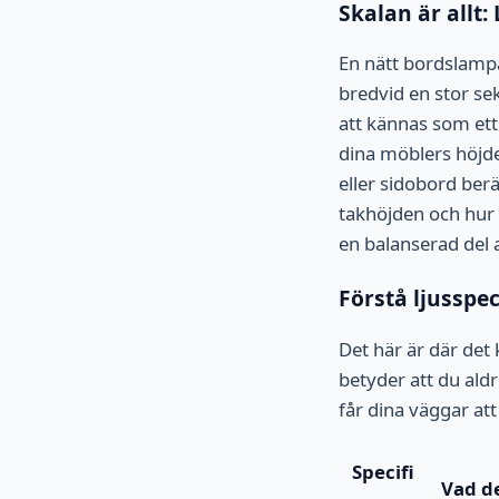
Skalan är allt
En nätt bordslampa
bredvid en stor s
att kännas som ett
dina möblers höjde
eller sidobord ber
takhöjden och hur 
en balanserad del a
Förstå ljusspe
Det här är där det 
betyder att du ald
får dina väggar att
Specifi
Vad d