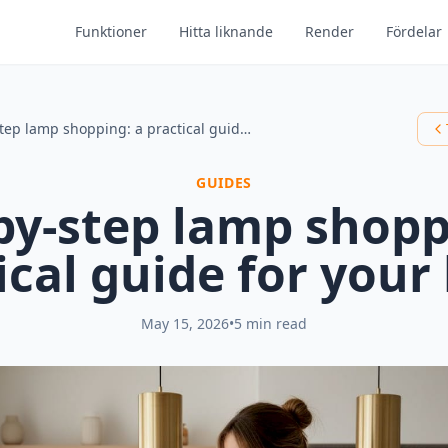
Funktioner
Hitta liknande
Render
Fördelar
Step-by-step lamp shopping: a practical guide for your home
GUIDES
by-step lamp shopp
ical guide for you
May 15, 2026
•
5 min read