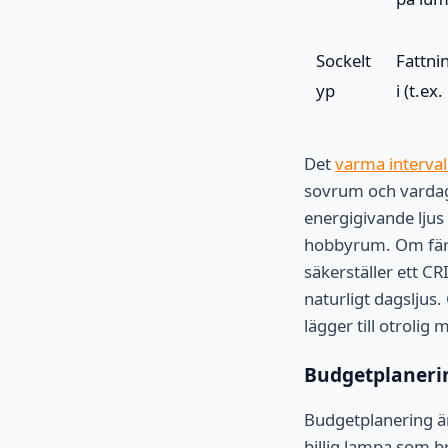
Sockelt
Fattni
yp
i (t.ex
Det
varma interva
sovrum och vardags
energigivande lju
hobbyrum. Om färgpr
säkerställer ett CR
naturligt dagslju
lägger till otrolig
Budgetplanering
Budgetplanering är
billig lampa som b