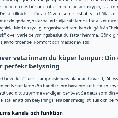
r innan du ens börjar brottas med glödlampstyper, skärmm
t är tillräckligt för att få vem som helst att vilja hålla sig t
 är de goda nyheterna: att välja rätt lampa för vilket ru
ngslek. Med en tydlig, organiserad ram kan du gå från "helt
isk" över varje belysningsbeslut du fattar hemma. Gör dig r
jälvförtroende, komfort och massor av stil!
ver veta innan du köper lampor: Din 
ör perfekt belysning
 huvudet före in i lampdesignens bländande värld, låt oss
ett lyckat lampköp handlar inte bara om att hitta en sny
stå vad ditt utrymme verkligen behöver. Se detta som din vi
erställer att din belysningsresa blir smidig, stilfull och per
 rums känsla och funktion