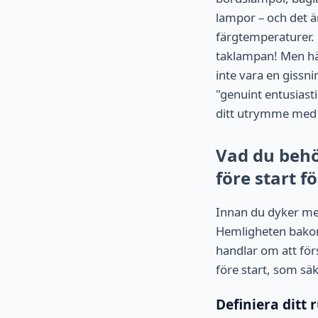
lampor – och det ä
färgtemperaturer. De
taklampan! Men här
inte vara en gissni
"genuint entusiast
ditt utrymme med s
Vad du behö
före start f
Innan du dyker med
Hemligheten bakom 
handlar om att för
före start, som säk
Definiera ditt