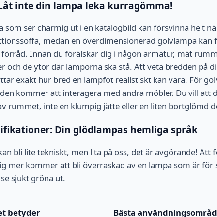
: Låt inte din lampa leka kurragömma!
 som ser charmig ut i en katalogbild kan försvinna helt nä
ektionssoffa, medan en överdimensionerad golvlampa kan 
 förråd. Innan du förälskar dig i någon armatur, mät rum
r och de ytor där lamporna ska stå. Att veta bredden på d
ättar exakt hur bred en lampfot realistiskt kan vara. För g
den kommer att interagera med andra möbler. Du vill att 
v rummet, inte en klumpig jätte eller en liten bortglömd de
cifikationer: Din glödlampas hemliga språk
kan bli lite tekniskt, men lita på oss, det är avgörande! Att
rig mer kommer att bli överraskad av en lampa som är för st
 se sjukt gröna ut.
et betyder
Bästa användningsområ