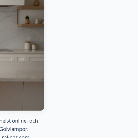
helst online, och
 Golvlampor,
n räknas som