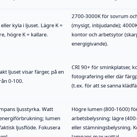
2700-3000K för sovrum oc
ller kyla i ljuset. Lägre K =
(mysigt, inbjudande); 4000K
e, högre K = kallare.
kontor och arbetsytor (skar
energigivande).
CRI 90+ för sminkplatser, ko
kt ljuset visar färger, på en
fotografering eller där färgp
från 0-100.
(t.ex. för att se sanna klädfä
mpans ljusstyrka. Watt
Högre lumen (800-1600) fö
energiförbrukning; lumen
arbetsbelysning; lägre (400
faktisk ljusflöde. Fokusera
eller stämningsbelysning. Ko
en!
lampans max wattal.