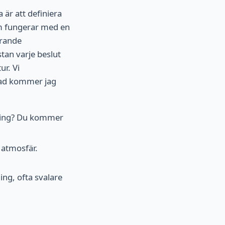
är att definiera
um fungerar med en
erande
tan varje beslut
ur. Vi
 vad kommer jag
äsning? Du kommer
 atmosfär.
ng, ofta svalare