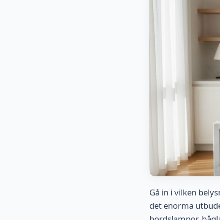
Gå in i vilken bely
det enorma utbudet
bordslampor, båg