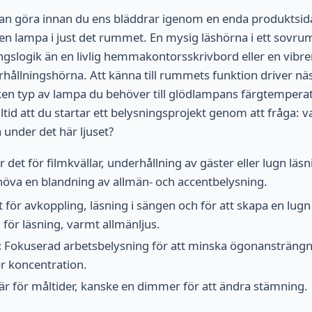
kan göra innan du ens bläddrar igenom en enda produktsida 
n lampa i just det rummet. En mysig läshörna i ett sovr
ngslogik än en livlig hemmakontorsskrivbord eller en vibr
llningshörna. Att känna till rummets funktion driver näs
ilken typ av lampa du behöver till glödlampans färgtemperat
id att du startar ett belysningsprojekt genom att fråga:
 under det här ljuset?
r det för filmkvällar, underhållning av gäster eller lugn l
ehöva en blandning av allmän- och accentbelysning.
för avkoppling, läsning i sängen och för att skapa en lugn
för läsning, varmt allmänljus.
:
Fokuserad arbetsbelysning för att minska ögonansträngni
r koncentration.
r för måltider, kanske en dimmer för att ändra stämning.