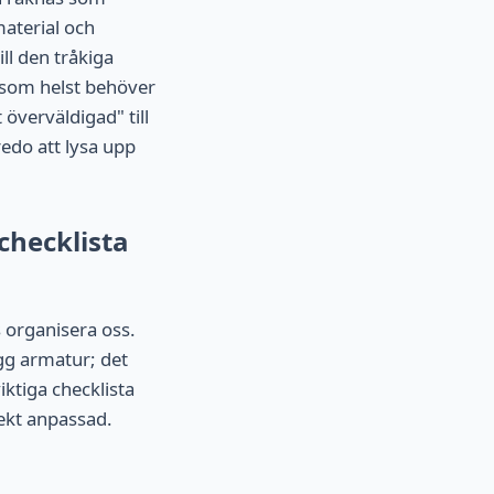
aterial och
ill den tråkiga
m som helst behöver
 överväldigad" till
edo att lysa upp
checklista
 organisera oss.
gg armatur; det
ktiga checklista
fekt anpassad.