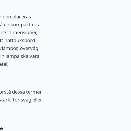
r den placeras
få en kompakt etta
mets dimensioner,
itt nattduksbord
olvlampor, överväg
din lampa ska vara
talj.
 förstå dessa termer
ark, för svag eller
de