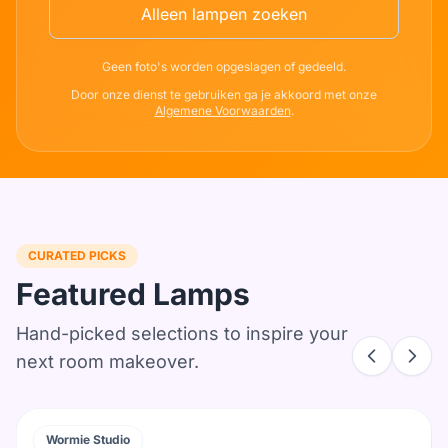
Alleen lampen zoeken
Geen foto's worden opgeslagen of gedeeld.
Door onze dienst te gebruiken ga je akkoord met onze
Algemene Voorwaarden
.
CURATED PICKS
Featured Lamps
Hand-picked selections to inspire your
next room makeover.
Wormie Studio