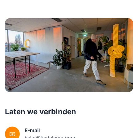
Laten we verbinden
E-mail
📧
hello@findalamp.com