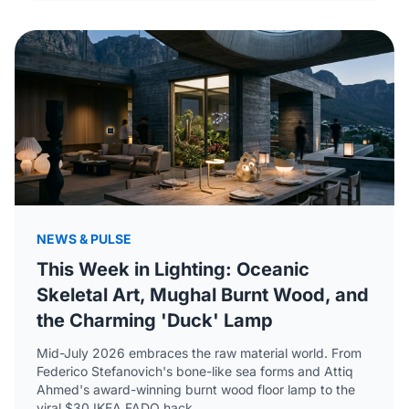
NEWS & PULSE
This Week in Lighting: Oceanic
Skeletal Art, Mughal Burnt Wood, and
the Charming 'Duck' Lamp
Mid-July 2026 embraces the raw material world. From
Federico Stefanovich's bone-like sea forms and Attiq
Ahmed's award-winning burnt wood floor lamp to the
viral $30 IKEA FADO hack.