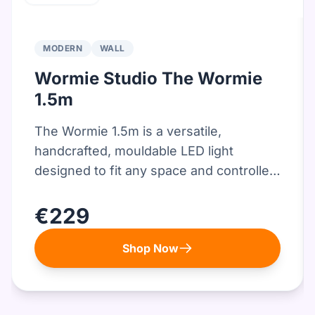
MODERN
WALL
Wormie Studio The Wormie
1.0m
A versatile, mouldable LED lamp
handcrafted in the Netherlands,
designed to be a unique, conversation-
starting light for any surface.
€189
Shop Now