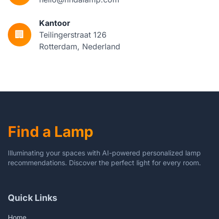
Kantoor
🏢
Teilingerstraat 126
Rotterdam, Nederland
Find a Lamp
Illuminating your spaces with AI-powered personalized lamp
recommendations. Discover the perfect light for every room.
Quick Links
Home