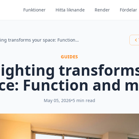
Funktioner
Hitta liknande
Render
Fördelar
How lighting transforms your space: Function and mood
GUIDES
ighting transform
ce: Function and 
May 05, 2026
•
5 min read