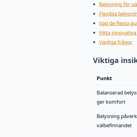
Belysning för 
Flexibla belysn
Vad de flesta g
Hitta innovativ
Vanliga frågor
Viktiga insi
Punkt
Balanserad belys
ger komfort
Belysning påverk
välbefinnandet