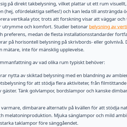
 sig på direkt takbelysning, vilket plattar ut ett rum visuell
 (hej, ofördelaktiga selfies!) och kan leda till ansträngda 
orera vertikala ytor, trots att forskning visar att väggar oc
tar utrymme och komfort. Studier betonar
belysning av vert
ch preferens, medan de flesta installationsstandarder fort
ar på horisontell belysning på skrivbords- eller golvnivå. D
en mätare, inte för mänsklig upplevelse.
ammanfattning av vad olika rum typiskt behöver:
rar nytta av skiktad belysning med en blandning av ambient
sbelysning för att stödja flera aktiviteter, från filmtittande 
v gäster. Tänk golvlampor, bordslampor och kanske dimbara
varmare, dimbarare alternativ på kvällen för att stödja na
h melatoninproduktion. Mjuka sänglampor och mild ambie
 starka taklampor före sänggåendet.