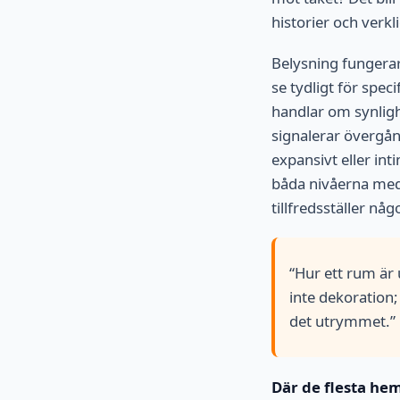
historier och verk
Belysning fungerar
se tydligt för spec
handlar om synlig
signalerar övergång
expansivt eller in
båda nivåerna med 
tillfredsställer nå
“Hur ett rum är
inte dekoration;
det utrymmet.”
Där de flesta hem