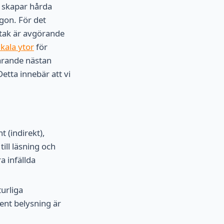
t, skapar hårda
ögon. För det
h tak är avgörande
ikala ytor
för
farande nästan
etta innebär att vi
 (indirekt),
till läsning och
 infällda
turliga
nt belysning är