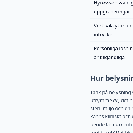
Hyresvärdsvänli
uppgraderingar f
Vertikala ytor än
intrycket
Personliga lösni
är tillgängliga
Hur belysni
Tänk på belysning 
utrymme
är
, defi
steril miljö och e
känns kliniskt och 
pendellampa centre
mot taket? Det blir