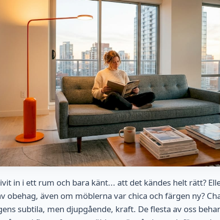
vit in i ett rum och bara känt... att det kändes helt rätt? Ell
 av obehag, även om möblerna var chica och färgen ny? Cha
ens subtila, men djupgående, kraft. De flesta av oss beha