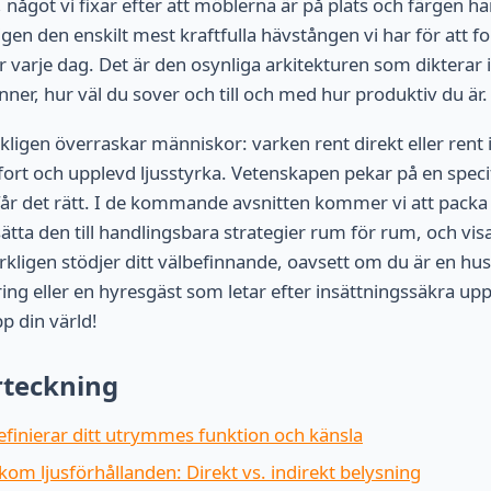
något vi fixar efter att möblerna är på plats och färgen ha
gen den enskilt mest kraftfulla hävstången vi har för att 
 varje dag. Det är den osynliga arkitekturen som dikterar 
nner, hur väl du sover och till och med hur produktiv du är.
ligen överraskar människor: varken rent direkt eller rent i
fort och upplevd ljusstyrka. Vetenskapen pekar på en speci
år det rätt. I de kommande avsnitten kommer vi att packa
ätta den till handlingsbara strategier rum för rum, och vis
igen stödjer ditt välbefinnande, oavsett om du är en hus
ring eller en hyresgäst som letar efter insättningssäkra up
pp din värld!
rteckning
efinierar ditt utrymmes funktion och känsla
om ljusförhållanden: Direkt vs. indirekt belysning