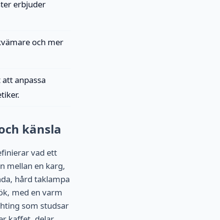
ter erbjuder
bekvämare och mer
t att anpassa
tiker.
 och känsla
inierar vad ett
den mellan en karg,
nda, hård taklampa
 kök, med en varm
ghting som studsar
r kaffet, delar