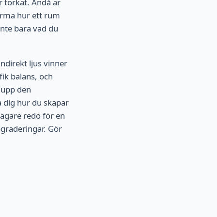
r torkat. Ändå är
forma hur ett rum
inte bara vad du
ndirekt ljus vinner
fik balans, och
 upp den
a dig hur du skapar
ägare redo för en
pgraderingar. Gör