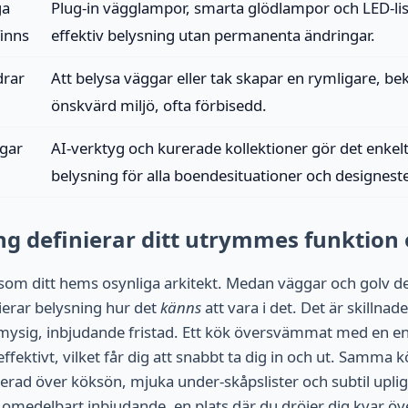
ga
Plug-in vägglampor, smarta glödlampor och LED-lis
inns
effektiv belysning utan permanenta ändringar.
drar
Att belysa väggar eller tak skapar en rymligare, 
önskvärd miljö, ofta förbisedd.
ngar
AI-verktyg och kurerade kollektioner gör det enkel
belysning för alla boendesituationer och designeste
ng definierar ditt utrymmes funktion
som ditt hems osynliga arkitekt. Medan väggar och golv def
nierar belysning hur det
känns
att vara i det. Det är skillna
n mysig, inbjudande fristad. Ett kök översvämmat med en e
effektivt, vilket får dig att snabbt ta dig in och ut. Samma
rad över köksön, mjuka under-skåpslister och subtil upli
 omedelbart inbjudande, en plats där du dröjer dig kvar öve