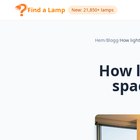
Find a Lamp
New: 21,850+ lamps
Hem
/
Blogg
/
How l
spa