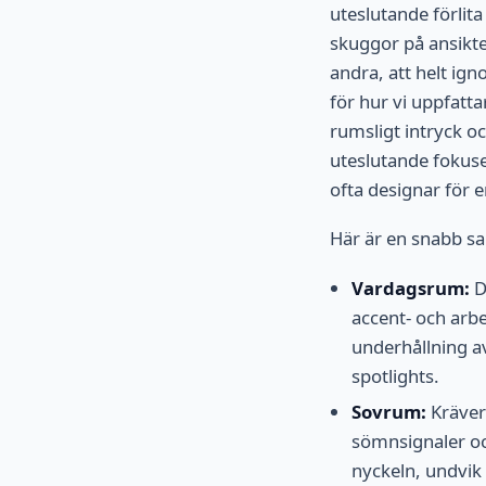
uteslutande förlita
skuggor på ansikten
andra, att helt ign
för hur vi uppfat
rumsligt intryck o
uteslutande fokuser
ofta designar för 
Här är en snabb s
Vardagsrum:
D
accent- och arbet
underhållning a
spotlights.
Sovrum:
Kräver 
sömnsignaler oc
nyckeln, undvik