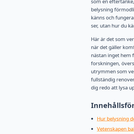
som en eftertanke, 
belysning förmodli
känns och fungerar
ser, utan hur du kä
Här är det som verk
när det gäller kom
nästan inget hem f
forskningen, övers
utrymmen som verkl
fullständig renove
dig redo att lysa u
Innehållsfö
Hur belysning d
Vetenskapen bak