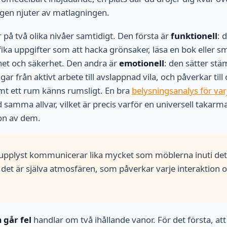
ligen njuter av matlagningen.
 på två olika nivåer samtidigt. Den första är
funktionell
: 
ifika uppgifter som att hacka grönsaker, läsa en bok eller s
het och säkerhet. Den andra är
emotionell
: den sätter st
ar från aktivt arbete till avslappnad vila, och påverkar til
timt ett rum känns rumsligt. En bra
belysningsanalys för va
samma allvar, vilket är precis varför en universell takarma
gon av dem.
 upplyst kommunicerar lika mycket som möblerna inuti det
 det är själva atmosfären, som påverkar varje interaktion 
 går fel
handlar om två ihållande vanor. För det första, at