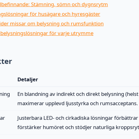
välbefinnande: Stämning, sömn och dygnsrytm
ingslösningar för husägare och hyresgäster
uider missar om belysning och rumsfunktion
a belysningslösningar för varje utrymme
kter
Detaljer
ning
En blandning av indirekt och direkt belysning (hels
maximerar upplevd ljusstyrka och rumsacceptans.
ar
Justerbara LED- och cirkadiska lösningar förbättra
förstärker humöret och stödjer naturliga kroppsry