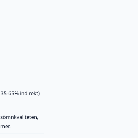
t 35-65% indirekt)
r sömnkvaliteten,
tmer.