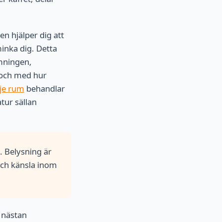
den hjälper dig att
minka dig. Detta
ämningen,
l och med hur
rje rum
behandlar
tur sällan
. Belysning är
och känsla inom
t nästan