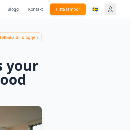
🇸🇪
Blogg
Kontakt
Hitta lampor
Tillbaka till bloggen
s your
mood