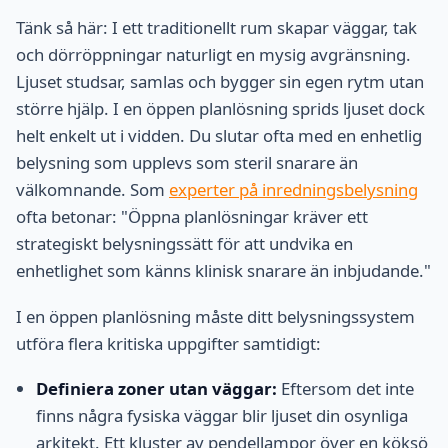
Tänk så här: I ett traditionellt rum skapar väggar, tak
och dörröppningar naturligt en mysig avgränsning.
Ljuset studsar, samlas och bygger sin egen rytm utan
större hjälp. I en öppen planlösning sprids ljuset dock
helt enkelt ut i vidden. Du slutar ofta med en enhetlig
belysning som upplevs som steril snarare än
välkomnande. Som
experter på inredningsbelysning
ofta betonar: "Öppna planlösningar kräver ett
strategiskt belysningssätt för att undvika en
enhetlighet som känns klinisk snarare än inbjudande."
I en öppen planlösning måste ditt belysningssystem
utföra flera kritiska uppgifter samtidigt:
Definiera zoner utan väggar:
Eftersom det inte
finns några fysiska väggar blir ljuset din osynliga
arkitekt. Ett kluster av pendellampor över en köksö