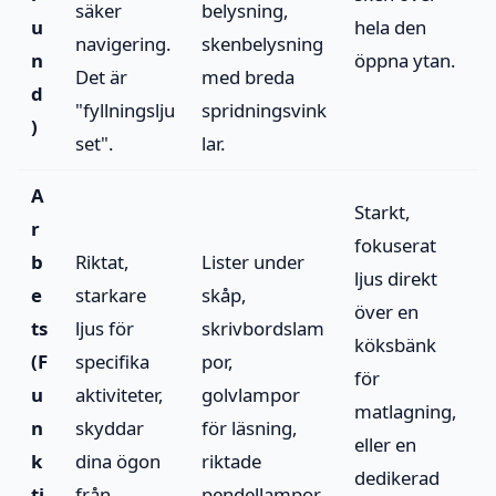
säker
belysning,
u
hela den
navigering.
skenbelysning
n
öppna ytan.
Det är
med breda
d
"fyllningslju
spridningsvink
)
set".
lar.
A
Starkt,
r
fokuserat
b
Riktat,
Lister under
ljus direkt
e
starkare
skåp,
över en
ts
ljus för
skrivbordslam
köksbänk
(F
specifika
por,
för
u
aktiviteter,
golvlampor
matlagning,
n
skyddar
för läsning,
eller en
k
dina ögon
riktade
dedikerad
ti
från
pendellampor