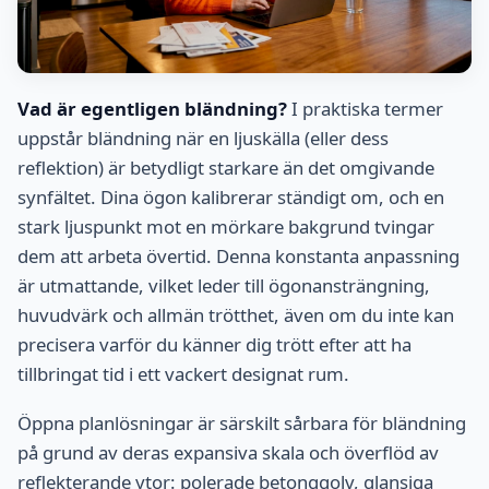
Vad är egentligen bländning?
I praktiska termer
uppstår bländning när en ljuskälla (eller dess
reflektion) är betydligt starkare än det omgivande
synfältet. Dina ögon kalibrerar ständigt om, och en
stark ljuspunkt mot en mörkare bakgrund tvingar
dem att arbeta övertid. Denna konstanta anpassning
är utmattande, vilket leder till ögonansträngning,
huvudvärk och allmän trötthet, även om du inte kan
precisera varför du känner dig trött efter att ha
tillbringat tid i ett vackert designat rum.
Öppna planlösningar är särskilt sårbara för bländning
på grund av deras expansiva skala och överflöd av
reflekterande ytor: polerade betonggolv, glansiga