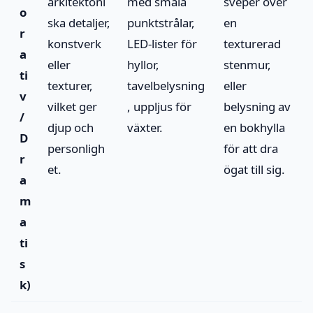
arkitektoni
med smala
sveper över
o
ska detaljer,
punktstrålar,
en
r
konstverk
LED-lister för
texturerad
a
eller
hyllor,
stenmur,
ti
texturer,
tavelbelysning
eller
v
vilket ger
, uppljus för
belysning av
/
djup och
växter.
en bokhylla
D
personligh
för att dra
r
et.
ögat till sig.
a
m
a
ti
s
k)