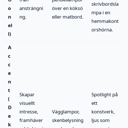
skrivbordsla
o
ansträngni
över en köksö
mpa i en
n
ng.
eller matbord.
hemmakont
el
orshörna.
l)
A
c
c
e
n
t
Skapar
Spotlight på
(
visuellt
ett
D
intresse,
Vägglampor,
konstverk,
e
framhäver
skenbelysning
ljus som
k