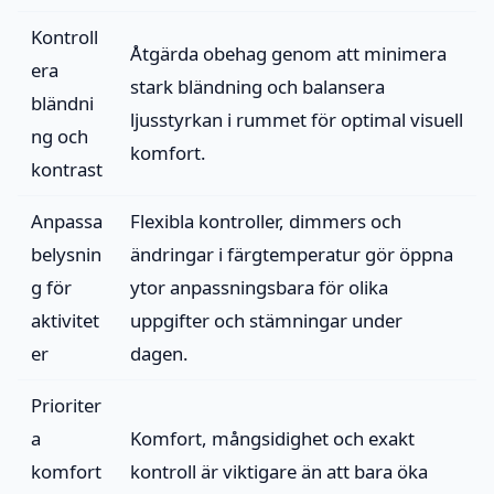
Kontroll
Åtgärda obehag genom att minimera
era
stark bländning och balansera
bländni
ljusstyrkan i rummet för optimal visuell
ng och
komfort.
kontrast
Anpassa
Flexibla kontroller, dimmers och
belysnin
ändringar i färgtemperatur gör öppna
g för
ytor anpassningsbara för olika
aktivitet
uppgifter och stämningar under
er
dagen.
Prioriter
a
Komfort, mångsidighet och exakt
komfort
kontroll är viktigare än att bara öka