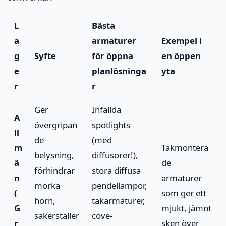
L
Bästa
a
armaturer
Exempel i
g
Syfte
för öppna
en öppen
e
planlösninga
yta
r
r
Ger
Infällda
A
övergripan
spotlights
ll
de
(med
m
Takmontera
belysning,
diffusorer!),
ä
de
förhindrar
stora diffusa
n
armaturer
mörka
pendellampor,
(
som ger ett
hörn,
takarmaturer,
G
mjukt, jämnt
säkerställer
cove-
r
sken över