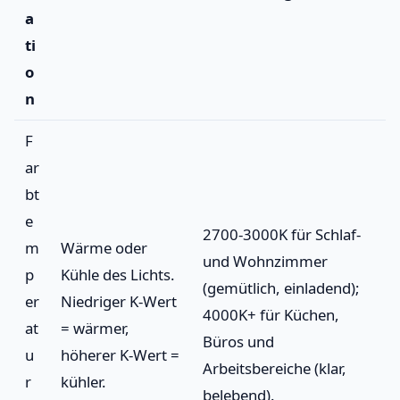
a
ti
o
n
F
ar
bt
e
2700-3000K für Schlaf-
m
Wärme oder
und Wohnzimmer
p
Kühle des Lichts.
(gemütlich, einladend);
er
Niedriger K-Wert
4000K+ für Küchen,
at
= wärmer,
Büros und
u
höherer K-Wert =
Arbeitsbereiche (klar,
r
kühler.
belebend).