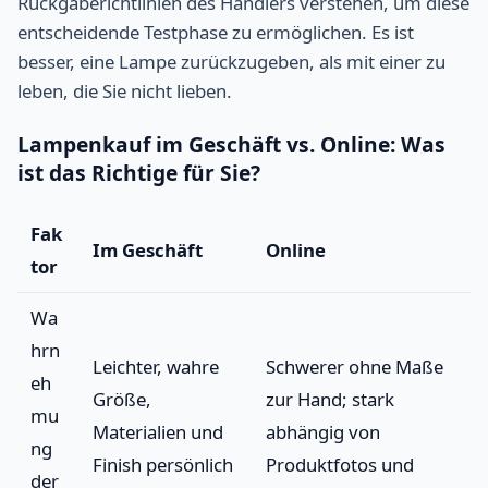
Rückgaberichtlinien des Händlers verstehen, um diese
entscheidende Testphase zu ermöglichen. Es ist
besser, eine Lampe zurückzugeben, als mit einer zu
leben, die Sie nicht lieben.
Lampenkauf im Geschäft vs. Online: Was
ist das Richtige für Sie?
Fak
Im Geschäft
Online
tor
Wa
hrn
Leichter, wahre
Schwerer ohne Maße
eh
Größe,
zur Hand; stark
mu
Materialien und
abhängig von
ng
Finish persönlich
Produktfotos und
der