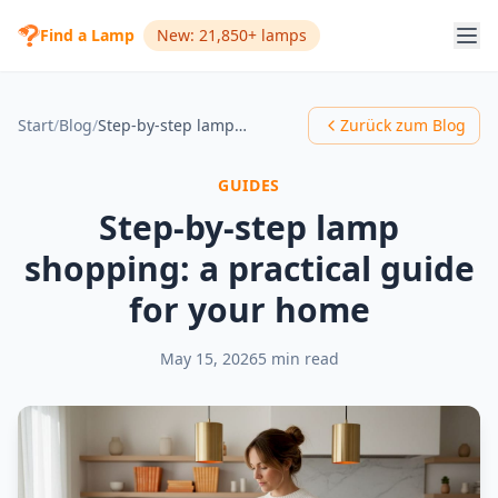
Find a Lamp
New: 21,850+ lamps
Start
/
Blog
/
Step-by-step lamp shopping: a practical guide for your home
Zurück zum Blog
GUIDES
Step-by-step lamp
shopping: a practical guide
for your home
May 15, 2026
5 min read