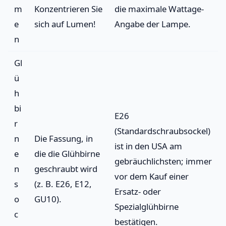
m
Konzentrieren Sie
die maximale Wattage-
e
sich auf Lumen!
Angabe der Lampe.
n
Gl
ü
h
bi
E26
r
(Standardschraubsockel)
n
Die Fassung, in
ist in den USA am
e
die die Glühbirne
gebräuchlichsten; immer
n
geschraubt wird
vor dem Kauf einer
s
(z. B. E26, E12,
Ersatz- oder
o
GU10).
Spezialglühbirne
c
bestätigen.