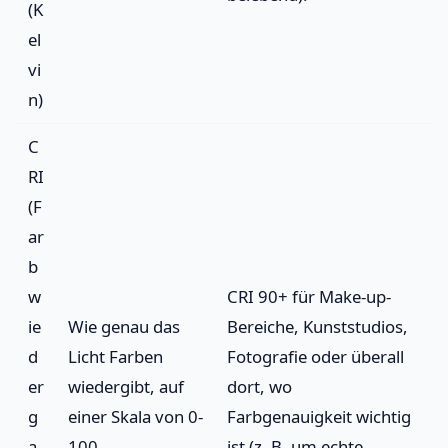
(K
el
vi
n)
C
RI
(F
ar
b
w
CRI 90+ für Make-up-
ie
Wie genau das
Bereiche, Kunststudios,
d
Licht Farben
Fotografie oder überall
er
wiedergibt, auf
dort, wo
g
einer Skala von 0-
Farbgenauigkeit wichtig
a
100.
ist (z. B. um echte