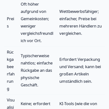
Oft höher
aufgrund von
Wettbewerbsfähiger;
Prei
Gemeinkosten;
einfacher, Preise bei
s
weniger
mehreren Händlern zu
vergleichsfreundl
vergleichen.
ich vor Ort.
Rüc
Typischerweise
kga
Erfordert Verpackung
nahtlos; einfache
bee
und Versand; kann bei
Rückgabe an das
rfah
großen Artikeln
physische
run
umständlich sein.
Geschäft.
g
Visu
Keine; erfordert
KI-Tools (wie die von
alisi