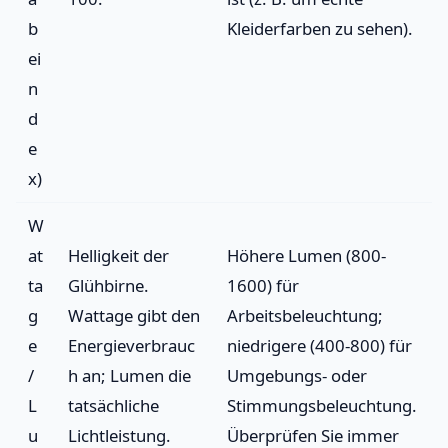
b
Kleiderfarben zu sehen).
ei
n
d
e
x)
W
at
Helligkeit der
Höhere Lumen (800-
ta
Glühbirne.
1600) für
g
Wattage gibt den
Arbeitsbeleuchtung;
e
Energieverbrauc
niedrigere (400-800) für
/
h an; Lumen die
Umgebungs- oder
L
tatsächliche
Stimmungsbeleuchtung.
u
Lichtleistung.
Überprüfen Sie immer