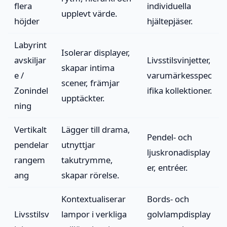
flera
individuella
upplevt värde.
höjder
hjältepjäser.
Labyrint
Isolerar displayer,
avskiljar
Livsstilsvinjetter,
skapar intima
e /
varumärkesspec
scener, främjar
Zonindel
ifika kollektioner.
upptäckter.
ning
Vertikalt
Lägger till drama,
Pendel- och
pendelar
utnyttjar
ljuskronadisplay
rangem
takutrymme,
er, entréer.
ang
skapar rörelse.
Kontextualiserar
Bords- och
Livsstilsv
lampor i verkliga
golvlampdisplay