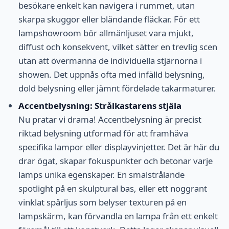
besökare enkelt kan navigera i rummet, utan
skarpa skuggor eller bländande fläckar. För ett
lampshowroom bör allmänljuset vara mjukt,
diffust och konsekvent, vilket sätter en trevlig scen
utan att övermanna de individuella stjärnorna i
showen. Det uppnås ofta med infälld belysning,
dold belysning eller jämnt fördelade takarmaturer.
Accentbelysning: Strålkastarens stjäla
Nu pratar vi drama! Accentbelysning är precist
riktad belysning utformad för att framhäva
specifika lampor eller displayvinjetter. Det är här du
drar ögat, skapar fokuspunkter och betonar varje
lamps unika egenskaper. En smalstrålande
spotlight på en skulptural bas, eller ett noggrant
vinklat spårljus som belyser texturen på en
lampskärm, kan förvandla en lampa från ett enkelt