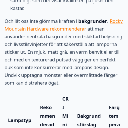
samtidigt som det visar kvaliteten på ljuset den
kastar.
Och låt oss inte glömma kraften i
bakgrunder
.
Rocky
Mountain Hardware rekommenderar
att man
använder neutrala bakgrunder med skiktad belysning
och livsstilsvinjetter för att säkerställa att lamporna
sticker ut. En mjuk, matt grå, en varm benvit eller till
och med en texturerad putsad vägg ger en perfekt
duk som inte konkurrerar med lampans design.
Undvik upptagna mönster eller övermättade färger
som kan distrahera ögat.
CR
Reko
I
Färg
mmen
Mi
Bakgrund
tem
Lampstyp
derad
ni
sförslag
pera