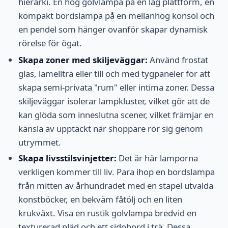
hierarki. En hög golvlampa på en låg plattform, en
kompakt bordslampa på en mellanhög konsol och
en pendel som hänger ovanför skapar dynamisk
rörelse för ögat.
Skapa zoner med skiljeväggar:
Använd frostat
glas, lamellträ eller till och med tygpaneler för att
skapa semi-privata "rum" eller intima zoner. Dessa
skiljeväggar isolerar lampkluster, vilket gör att de
kan glöda som inneslutna scener, vilket främjar en
känsla av upptäckt när shoppare rör sig genom
utrymmet.
Skapa livsstilsvinjetter:
Det är här lamporna
verkligen kommer till liv. Para ihop en bordslampa
från mitten av århundradet med en stapel utvalda
konstböcker, en bekväm fåtölj och en liten
krukväxt. Visa en rustik golvlampa bredvid en
texturerad pläd och ett sidobord i trä. Dessa