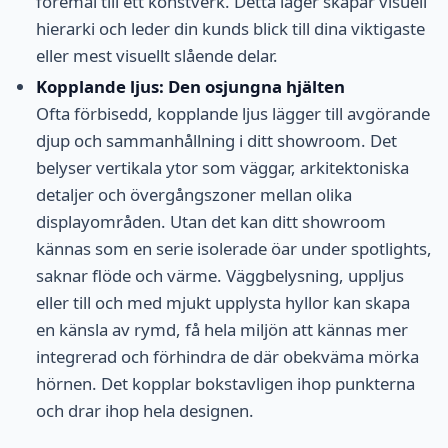
föremål till ett konstverk. Detta lager skapar visuell
hierarki och leder din kunds blick till dina viktigaste
eller mest visuellt slående delar.
Kopplande ljus: Den osjungna hjälten
Ofta förbisedd, kopplande ljus lägger till avgörande
djup och sammanhållning i ditt showroom. Det
belyser vertikala ytor som väggar, arkitektoniska
detaljer och övergångszoner mellan olika
displayområden. Utan det kan ditt showroom
kännas som en serie isolerade öar under spotlights,
saknar flöde och värme. Väggbelysning, uppljus
eller till och med mjukt upplysta hyllor kan skapa
en känsla av rymd, få hela miljön att kännas mer
integrerad och förhindra de där obekväma mörka
hörnen. Det kopplar bokstavligen ihop punkterna
och drar ihop hela designen.