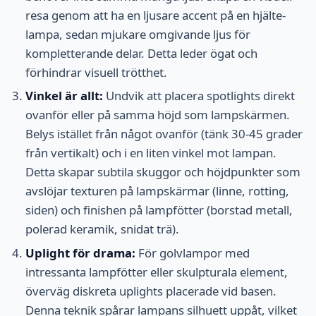
resa genom att ha en ljusare accent på en hjälte-
lampa, sedan mjukare omgivande ljus för
kompletterande delar. Detta leder ögat och
förhindrar visuell trötthet.
Vinkel är allt:
Undvik att placera spotlights direkt
ovanför eller på samma höjd som lampskärmen.
Belys istället från något ovanför (tänk 30-45 grader
från vertikalt) och i en liten vinkel mot lampan.
Detta skapar subtila skuggor och höjdpunkter som
avslöjar texturen på lampskärmar (linne, rotting,
siden) och finishen på lampfötter (borstad metall,
polerad keramik, snidat trä).
Uplight för drama:
För golvlampor med
intressanta lampfötter eller skulpturala element,
överväg diskreta uplights placerade vid basen.
Denna teknik spårar lampans silhuett uppåt, vilket