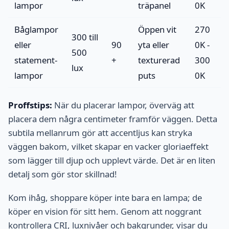
lampor
träpanel
0K
Båglampor
Öppen vit
270
300 till
eller
90
yta eller
0K -
500
statement-
+
texturerad
300
lux
lampor
puts
0K
Proffstips:
När du placerar lampor, överväg att
placera dem några centimeter framför väggen. Detta
subtila mellanrum gör att accentljus kan stryka
väggen bakom, vilket skapar en vacker gloriaeffekt
som lägger till djup och upplevt värde. Det är en liten
detalj som gör stor skillnad!
Kom ihåg, shoppare köper inte bara en lampa; de
köper en vision för sitt hem. Genom att noggrant
kontrollera CRI, luxnivåer och bakgrunder, visar du