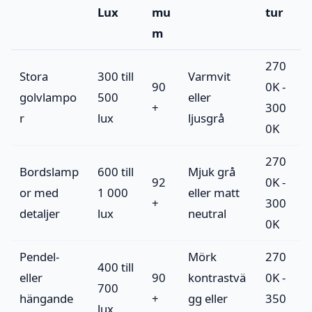
Lux
mu
tur
m
270
Stora
300 till
Varmvit
90
0K -
golvlampo
500
eller
+
300
r
lux
ljusgrå
0K
270
Bordslamp
600 till
Mjuk grå
92
0K -
or med
1 000
eller matt
+
300
detaljer
lux
neutral
0K
Pendel-
Mörk
270
400 till
eller
90
kontrastvä
0K -
700
hängande
+
gg eller
350
lux