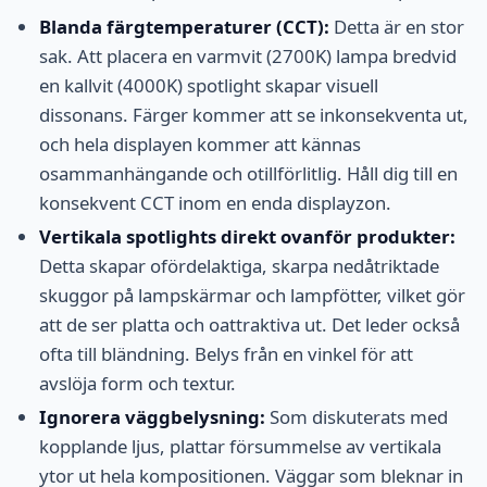
Blanda färgtemperaturer (CCT):
Detta är en stor
sak. Att placera en varmvit (2700K) lampa bredvid
en kallvit (4000K) spotlight skapar visuell
dissonans. Färger kommer att se inkonsekventa ut,
och hela displayen kommer att kännas
osammanhängande och otillförlitlig. Håll dig till en
konsekvent CCT inom en enda displayzon.
Vertikala spotlights direkt ovanför produkter:
Detta skapar ofördelaktiga, skarpa nedåtriktade
skuggor på lampskärmar och lampfötter, vilket gör
att de ser platta och oattraktiva ut. Det leder också
ofta till bländning. Belys från en vinkel för att
avslöja form och textur.
Ignorera väggbelysning:
Som diskuterats med
kopplande ljus, plattar försummelse av vertikala
ytor ut hela kompositionen. Väggar som bleknar in