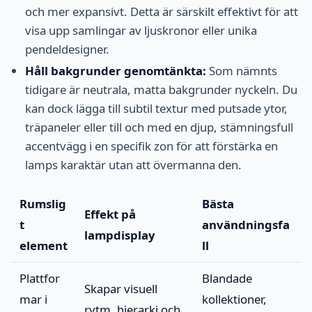
och mer expansivt. Detta är särskilt effektivt för att
visa upp samlingar av ljuskronor eller unika
pendeldesigner.
Håll bakgrunder genomtänkta:
Som nämnts
tidigare är neutrala, matta bakgrunder nyckeln. Du
kan dock lägga till subtil textur med putsade ytor,
träpaneler eller till och med en djup, stämningsfull
accentvägg i en specifik zon för att förstärka en
lamps karaktär utan att övermanna den.
Rumslig
Bästa
Effekt på
t
användningsfa
lampdisplay
element
ll
Plattfor
Blandade
Skapar visuell
mar i
kollektioner,
rytm, hierarki och