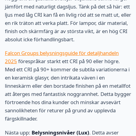
jämfört med naturligt dagsljus. Tänk på det så här: ett
ljus med låg CRI kan få en livlig röd att se matt ut, eller
en rik träton att verka platt. För lampor, där material,
finish och skärmfärg är av största vikt, är en hög CRI
absolut icke förhandlingsbart.
Falcon Groups belysningsguide för detaljhandeln
2025
förespråkar starkt ett CRI på 90 eller högre.
Med ett CRI på 90+ kommer de subtila variationerna i
en keramisk glasyr, den intrikata väven i en
linneskärm eller den borstade finishen på en metallfot
att återges med fantastisk noggrannhet. Detta bygger
förtroende hos dina kunder och minskar avsevärt
sannolikheten för returer på grund av upplevda
färgskillnader.
Nästa upp:
Belysningsnivåer (Lux)
. Detta avser