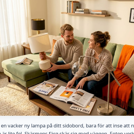
t en vacker ny lampa på ditt sidobord, bara för att inse att 
a är lite fel. Skärmens färg skär sig med väggen. Foten ve