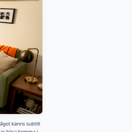
något känns subtilt
rkar höra hemma i