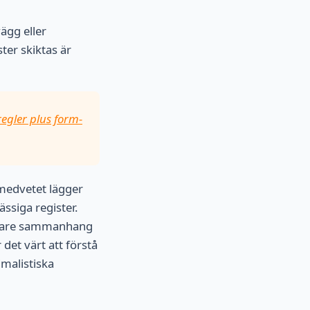
ägg eller
ter skiktas är
egler plus form-
medvetet lägger
ässiga register.
djupare sammanhang
det värt att förstå
imalistiska