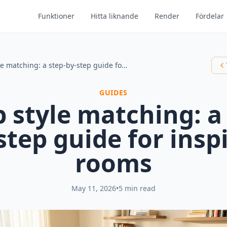
Funktioner
Hitta liknande
Render
Fördelar
Lamp style matching: a step-by-step guide for inspired rooms
GUIDES
 style matching: a 
step guide for insp
rooms
May 11, 2026
•
5 min read