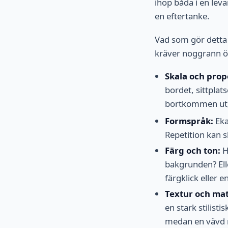
ihop båda i en lev
en eftertanke.
Vad som gör detta k
kräver noggrann ö
Skala och prop
bordet, sittpla
bortkommen ut, 
Formspråk:
Eka
Repetition kan 
Färg och ton:
H
bakgrunden? Ell
färgklick eller 
Textur och mat
en stark stilist
medan en vävd r