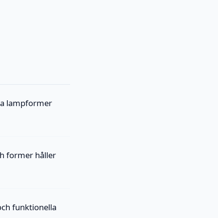
iga lampformer
 former håller
ch funktionella