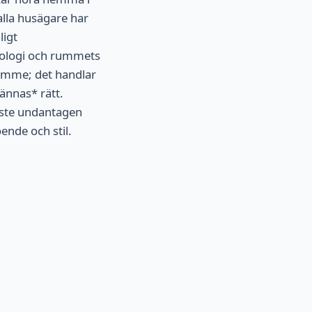
alla husägare har
ligt
kologi och rummets
trymme; det handlar
ännas* rätt.
aste undantagen
ende och stil.