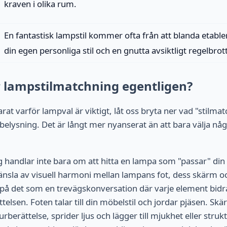
kraven i olika rum.
En fantastisk lampstil kommer ofta från att blanda etabl
din egen personliga stil och en gnutta avsiktligt regelbrott
 lampstilmatchning egentligen?
arat varför lampval är viktigt, låt oss bryta ner vad "stilma
lysning. Det är långt mer nyanserat än att bara välja nå
handlar inte bara om att hitta en lampa som "passar" din 
änsla av visuell harmoni mellan lampans fot, dess skärm 
på det som en trevägskonversation där varje element bidrar
elsen. Foten talar till din möbelstil och jordar pjäsen. Sk
urberättelse, sprider ljus och lägger till mjukhet eller stru