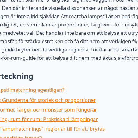
. Den där irriterande visuella dissonansen är något nästan 
gen är inte alltid självklar. Att matcha lampstil är en bedräg
rdighet, en som blandar proportioner, färgteori, formpsy
nda medvetet val. Det handlar inte bara om att belysa ett u
mosfär, förstärka estetiken och få ditt hem att verkligen *k
uide bryter ner de verkliga reglerna, förklarar de smart
-för-rum-guide för att belysa ditt hem med äkta självförtro
rteckning
pstilmatchning egentligen?
: Grunderna för storlek och proportioner
former, färger och mönster som fungerar
ng, rum för rum: Praktiska tillämpningar
 "lampmatchnings"-regler är till för att brytas