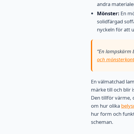
andra materiale
Mönster:
En mö
solidfärgad soff
nyckeln för att 
“En lampskärm b
och mönsterkont
En välmatchad lam
märke till och blir 
Den tillför värme,
om hur olika
belys
hur form och funkti
scheman.