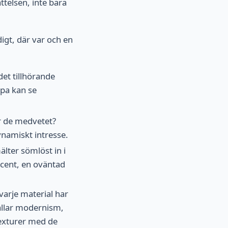
ttelsen, inte bara
igt, där var och en
det tillhörande
mpa kan se
ar de medvetet?
ynamiskt intresse.
ter sömlöst in i
cent, en oväntad
varje material har
kallar modernism,
texturer med de