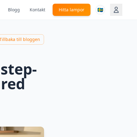
🇸🇪
Blogg
Kontakt
Hitta lampor
Tillbaka till bloggen
step-
ired