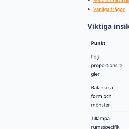
Redo att hitta d
Vanliga frågor
Viktiga insi
Punkt
Följ
proportionsre
gler
Balansera
form och
mönster
Tillämpa
rumsspecifik