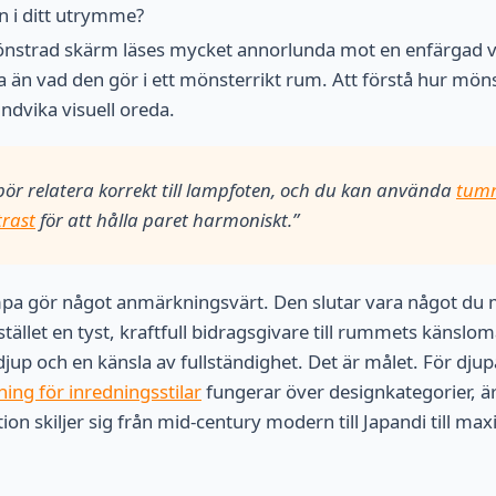
n i ditt utrymme?
nstrad skärm läses mycket annorlunda mot en enfärgad v
a än vad den gör i ett mönsterrikt rum. Att förstå hur möns
undvika visuell oreda.
ör relatera korrekt till lampfoten, och du kan använda
tumr
rast
för att hålla paret harmoniskt.”
pa gör något anmärkningsvärt. Den slutar vara något du 
istället en tyst, kraftfull bidragsgivare till rummets känslom
 djup och en känsla av fullständighet. Det är målet. För 
ning för inredningsstilar
fungerar över designkategorier, är 
on skiljer sig från mid-century modern till Japandi till max