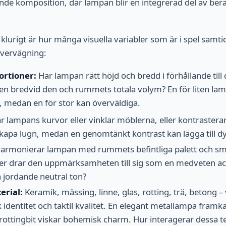
ande komposition, där lampan blir en integrerad del av berä
lurigt är hur många visuella variabler som är i spel samtid
vervägning:
ortioner:
Har lampan rätt höjd och bredd i förhållande till 
tsen bredvid den och rummets totala volym? En för liten la
medan en för stor kan överväldiga.
r lampans kurvor eller vinklar möblerna, eller kontraster
skapa lugn, medan en genomtänkt kontrast kan lägga till d
armonierar lampan med rummets befintliga palett och smäl
er drar den uppmärksamheten till sig som en medveten ac
en jordande neutral ton?
erial:
Keramik, mässing, linne, glas, rotting, trä, betong – 
isk identitet och taktil kvalitet. En elegant metallampa fram
ottingbit viskar bohemisk charm. Hur interagerar dessa 