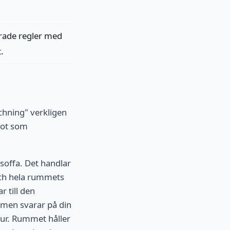
erade regler med
.
tchning" verkligen
got som
soffa. Det handlar
och hela rummets
 till den
ärmen svarar på din
ktur. Rummet håller