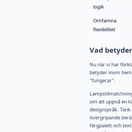
logik
Omfamna
flexibilitet
Vad betyder
Nu när vi har förkl
betyder inom hembe
"fungerar".
Lampstilmatchning 
om att uppnå en k
designspråk. Tänk 
övergripande berätt
färgpalett och text