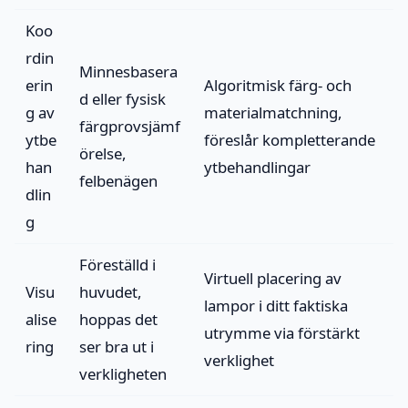
Koo
rdin
Minnesbasera
erin
Algoritmisk färg- och
d eller fysisk
g av
materialmatchning,
färgprovsjämf
ytbe
föreslår kompletterande
örelse,
han
ytbehandlingar
felbenägen
dlin
g
Föreställd i
Virtuell placering av
Visu
huvudet,
lampor i ditt faktiska
alise
hoppas det
utrymme via förstärkt
ring
ser bra ut i
verklighet
verkligheten