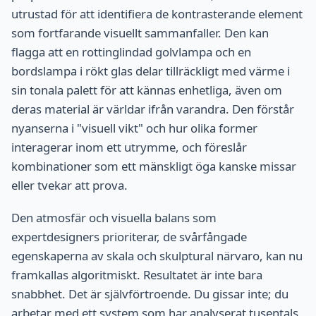
utrustad för att identifiera de kontrasterande element
som fortfarande visuellt sammanfaller. Den kan
flagga att en rottinglindad golvlampa och en
bordslampa i rökt glas delar tillräckligt med värme i
sin tonala palett för att kännas enhetliga, även om
deras material är världar ifrån varandra. Den förstår
nyanserna i "visuell vikt" och hur olika former
interagerar inom ett utrymme, och föreslår
kombinationer som ett mänskligt öga kanske missar
eller tvekar att prova.
Den atmosfär och visuella balans som
expertdesigners prioriterar, de svårfångade
egenskaperna av skala och skulptural närvaro, kan nu
framkallas algoritmiskt. Resultatet är inte bara
snabbhet. Det är självförtroende. Du gissar inte; du
arbetar med ett system som har analyserat tusentals