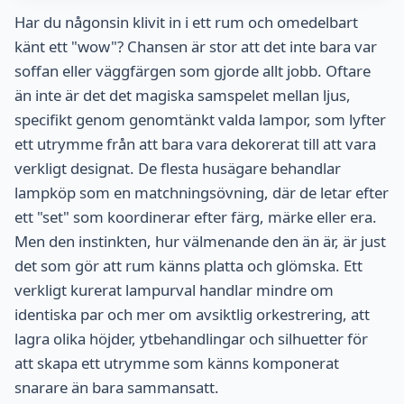
Har du någonsin klivit in i ett rum och omedelbart
känt ett "wow"? Chansen är stor att det inte bara var
soffan eller väggfärgen som gjorde allt jobb. Oftare
än inte är det det magiska samspelet mellan ljus,
specifikt genom genomtänkt valda lampor, som lyfter
ett utrymme från att bara vara dekorerat till att vara
verkligt designat. De flesta husägare behandlar
lampköp som en matchningsövning, där de letar efter
ett "set" som koordinerar efter färg, märke eller era.
Men den instinkten, hur välmenande den än är, är just
det som gör att rum känns platta och glömska. Ett
verkligt kurerat lampurval handlar mindre om
identiska par och mer om avsiktlig orkestrering, att
lagra olika höjder, ytbehandlingar och silhuetter för
att skapa ett utrymme som känns komponerat
snarare än bara sammansatt.