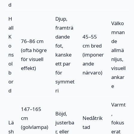
d
H
Djup,
Välko
all
framträ
mnan
K
dande
45–55
76–86 cm
de
o
fot,
cm bred
(ofta högre
allmä
ns
kanske
(imponer
för visuell
nljus,
ol
ett par
ande
effekt)
visuell
b
för
närvaro)
ankar
or
symmet
e
d
ri
Varmt
147–165
Böjd,
,
cm
Nedåtrik
Lä
justerba
fokus
(golvlampa)
tad
sh
r, eller
erat