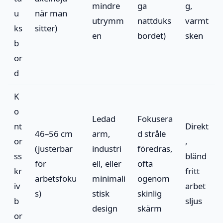
mindre
ga
g,
u
när man
utrymm
nattduks
varmt
ks
sitter)
en
bordet)
sken
b
or
d
K
o
Ledad
Fokusera
nt
Direkt
46–56 cm
arm,
d stråle
or
,
(justerbar
industri
föredras,
ss
bländ
för
ell, eller
ofta
kr
fritt
arbetsfoku
minimali
ogenom
iv
arbet
s)
stisk
skinlig
b
sljus
design
skärm
or