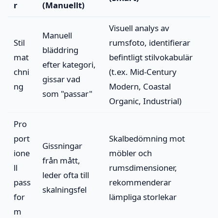
r
(Manuellt)
Visuell analys av
Manuell
Stil
rumsfoto, identifierar
bläddring
mat
befintligt stilvokabulär
efter kategori,
chni
(t.ex. Mid-Century
gissar vad
ng
Modern, Coastal
som "passar"
Organic, Industrial)
Pro
port
Skalbedömning mot
Gissningar
ione
möbler och
från mått,
ll
rumsdimensioner,
leder ofta till
pass
rekommenderar
skalningsfel
for
lämpliga storlekar
m