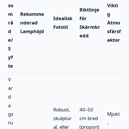
so
Vikti
Riktlinje
m
Rekomme
g
Idealisk
för
rå
nderad
Atmo
Fotstil
Skärmbr
d
Lamphöjd
sfärsf
edd
e/
aktor
S
yf
te
V
ar
d
a
Robust,
40–50
gs
Mjukt
skulptur
cm bred
ru
,
al, eller
(proporti