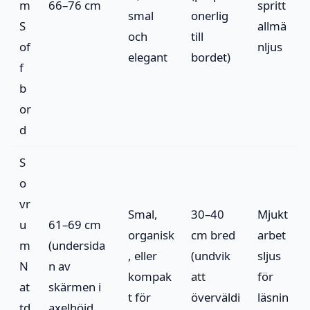
m
66–76 cm
spritt
smal
onerlig
S
allmä
och
till
of
nljus
elegant
bordet)
f
b
or
d
S
o
vr
Smal,
30–40
Mjukt
u
61–69 cm
organisk
cm bred
arbet
m
(undersida
, eller
(undvik
sljus
N
n av
kompak
att
för
at
skärmen i
t för
överväldi
läsnin
td
axelhöjd