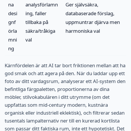
na
analysförlamn
Ger självsäkra,
desi
ing, faller
databaserade förslag,
gnf
tillbaka på
uppmuntrar djärva men
örla
säkra/tråkiga
harmoniska val
mni
val
ng
Kärnfördelen är att AI tar bort friktionen mellan att ha
god smak och att agera på den. När du laddar upp ett
foto av ditt vardagsrum, analyserar ett AI-system den
befintliga färgpaletten, proportionerna av dina
möbler, stilvokabulären i ditt utrymme (om det
uppfattas som mid-century modern, kustnära
organisk eller industriell eklektisk), och filtrerar sedan
tusentals lampalternativ ner till en kurerad kortlista
som passar ditt faktiska rum, inte ett hypotetiskt. Det