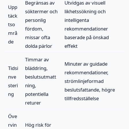
Begränsas av
Utvidgas av visuell
Upp
söktermer och
likhetssökning och
täck
personlig
intelligenta
tso
fördom,
rekommendationer
mrå
missar ofta
baserade på önskad
de
dolda pärlor
effekt
Timmar av
Minuter av guidade
Tidsi
bläddring,
rekommendationer,
nve
beslutsutmatt
strömlinjeformad
steri
ning,
beslutsfattande, högre
ng
potentiella
tillfredsställelse
returer
Öve
rvin
Hög risk för