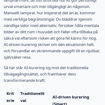
lampharmoni, låt oss utforska hur AI gör personligt
urval smartare och mer tillgängligt än någonsin.
Manuellt lampval, hur inspirerat det än är, kommer
med verkliga begränsningar. Du bläddrar igenom
oändliga sidor med alternativ, försöker hålla mentala
bilder av ditt rum i huvudet och faller ofta tillbaka på
säkra val eftersom risken att göra fel känns för hög.
AI-driven kurering skriver om den ekvationen helt,
och förvandlar en skrämmande uppgift till en njutbar,
självsäker resa.
Så här står AI-kurering sig mot det traditionella
tillvägagångssättet, och framhäver dess
transformerande kraft:
Krit
Traditionellt
AI-driven kurering
erie
val
(Smart)