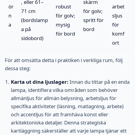
, eller 61–
skärm
ör
robust
arbet
71 cm
för golv;
n
för golv;
sljus
(bordslamp
spritt för
a
mysig
för
a på
bord
för bord
komf
sidobord)
ort
För att omsätta detta i praktiken i verkliga rum, följ
dessa steg:
Karta ut dina ljuslager:
Innan du tittar på en enda
lampa, identifiera vilka områden som behöver
allmänljus för allmän belysning, arbetsljus för
specifika aktiviteter (läsning, matlagning, arbete)
och accentljus för att framhäva konst eller
arkitektoniska detaljer. Denna strategiska
kartläggning säkerställer att varje lampa tjänar ett