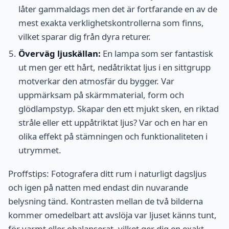
låter gammaldags men det är fortfarande en av de
mest exakta verklighetskontrollerna som finns,
vilket sparar dig från dyra returer.
Överväg ljuskällan:
En lampa som ser fantastisk
ut men ger ett hårt, nedåtriktat ljus i en sittgrupp
motverkar den atmosfär du bygger. Var
uppmärksam på skärmmaterial, form och
glödlampstyp. Skapar den ett mjukt sken, en riktad
stråle eller ett uppåtriktat ljus? Var och en har en
olika effekt på stämningen och funktionaliteten i
utrymmet.
Proffstips: Fotografera ditt rum i naturligt dagsljus
och igen på natten med endast din nuvarande
belysning tänd. Kontrasten mellan de två bilderna
kommer omedelbart att avslöja var ljuset känns tunt,
för varmt eller obalanserat, vilket ger dig en exakt