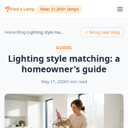
Find a Lamp
New: 21,850+ lamps
Home
/
Blog
/
Lighting style matching: a homeowner's guide
Terug naar blog
GUIDES
Lighting style matching: a
homeowner's guide
May 17, 2026
5 min read