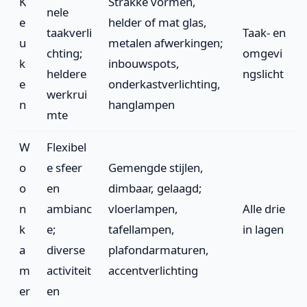
K
Strakke vormen,
nele
e
helder of mat glas,
taakverli
Taak- en
u
metalen afwerkingen;
chting;
omgevi
k
inbouwspots,
heldere
ngslicht
e
onderkastverlichting,
werkrui
n
hanglampen
mte
W
Flexibel
o
e sfeer
Gemengde stijlen,
o
en
dimbaar, gelaagd;
n
ambianc
vloerlampen,
Alle drie
k
e;
tafellampen,
in lagen
a
diverse
plafondarmaturen,
m
activiteit
accentverlichting
er
en