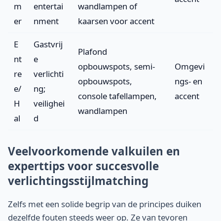
m
entertai
wandlampen of
er
nment
kaarsen voor accent
E
Gastvrij
Plafond
nt
e
opbouwspots, semi-
Omgevi
re
verlichti
opbouwspots,
ngs- en
e/
ng;
console tafellampen,
accent
H
veilighei
wandlampen
al
d
Veelvoorkomende valkuilen en
experttips voor succesvolle
verlichtingsstijlmatching
Zelfs met een solide begrip van de principes duiken
dezelfde fouten steeds weer op. Ze van tevoren