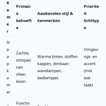
K
Primair
Priorite
a
e
Aanbevolen stijl &
it
m
behoeft
kenmerken
lichttyp
e
e
e
r
Sl
a
Omgevi
Zachte,
a
Warme tinten, stoffen
ngs- en
ontspan
p
kappen, dimbaar;
accent
nen
k
wandlampen,
(met
sfeer;
a
bedlampjes
wat
lezen
m
taak)
er
Functio