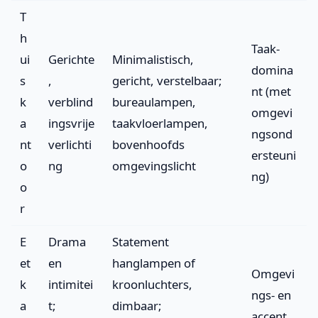
T
h
Taak-
ui
Gerichte
Minimalistisch,
domina
s
,
gericht, verstelbaar;
nt (met
k
verblind
bureaulampen,
omgevi
a
ingsvrije
taakvloerlampen,
ngsond
nt
verlichti
bovenhoofds
ersteuni
o
ng
omgevingslicht
ng)
o
r
E
Drama
Statement
et
en
hanglampen of
Omgevi
k
intimitei
kroonluchters,
ngs- en
a
t;
dimbaar;
accent