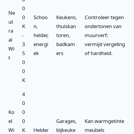
0
Ne
0
Schoo
Keukens,
Controleer tegen
ut
K
n,
thuiskan
ondertonen van
ra
-
helder,
toren,
muurverf;
al
3
energi
badkam
vermijd vergeling
Wi
5
ek
ers
of hardheid.
t
0
0
K
4
0
Ko
0
el
0
Garages,
Kan warmgetinte
Wi
K
Helder
bijkeuke
meubels