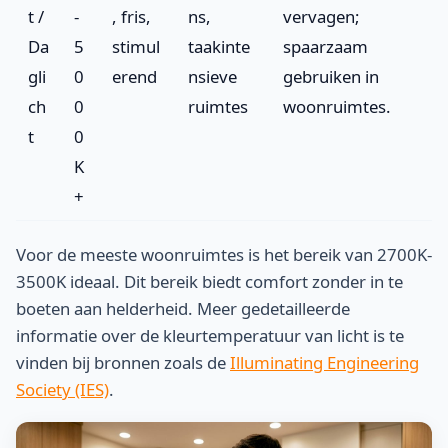
t /
-
, fris,
ns,
vervagen;
Da
5
stimul
taakinte
spaarzaam
gli
0
erend
nsieve
gebruiken in
ch
0
ruimtes
woonruimtes.
t
0
K
+
Voor de meeste woonruimtes is het bereik van 2700K-
3500K ideaal. Dit bereik biedt comfort zonder in te
boeten aan helderheid. Meer gedetailleerde
informatie over de kleurtemperatuur van licht is te
vinden bij bronnen zoals de
Illuminating Engineering
Society (IES)
.