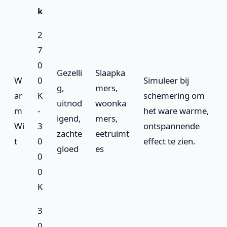
k
2
7
0
Gezelli
Slaapka
W
0
Simuleer bij
g,
mers,
ar
K
schemering om
uitnod
woonka
m
-
het ware warme,
igend,
mers,
Wi
3
ontspannende
zachte
eetruimt
t
0
effect te zien.
gloed
es
0
0
K
3
0