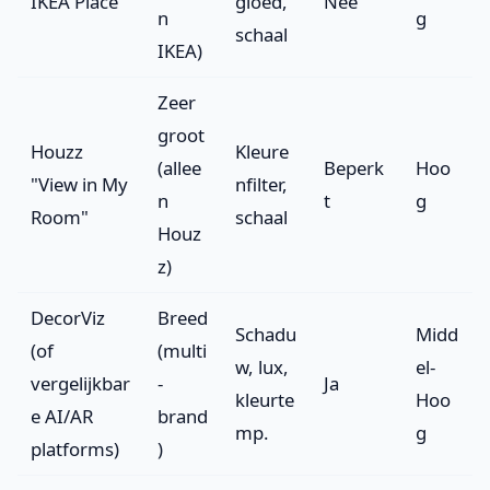
IKEA Place
gloed,
Nee
n
g
schaal
IKEA)
Zeer
groot
Houzz
Kleure
(allee
Beperk
Hoo
"View in My
nfilter,
n
t
g
Room"
schaal
Houz
z)
DecorViz
Breed
Schadu
Midd
(of
(multi
w, lux,
el-
vergelijkbar
-
Ja
kleurte
Hoo
e AI/AR
brand
mp.
g
platforms)
)