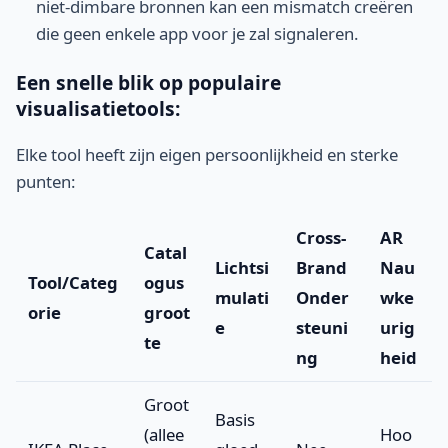
niet-dimbare bronnen kan een mismatch creëren
die geen enkele app voor je zal signaleren.
Een snelle blik op populaire
visualisatietools:
Elke tool heeft zijn eigen persoonlijkheid en sterke
punten:
Cross-
AR
Catal
Lichtsi
Brand
Nau
Tool/Categ
ogus
mulati
Onder
wke
orie
groot
e
steuni
urig
te
ng
heid
Groot
Basis
(allee
Hoo