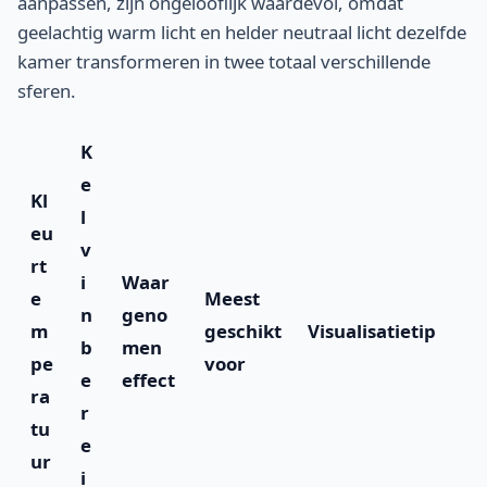
aanpassen, zijn ongelooflijk waardevol, omdat
geelachtig warm licht en helder neutraal licht dezelfde
kamer transformeren in twee totaal verschillende
sferen.
K
e
Kl
l
eu
v
rt
i
Waar
e
Meest
n
geno
m
geschikt
Visualisatietip
b
men
pe
voor
e
effect
ra
r
tu
e
ur
i