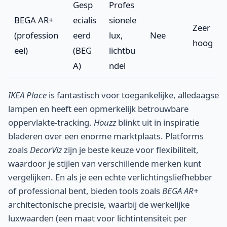
Gesp
Profes
BEGA AR+
ecialis
sionele
Zeer
(profession
eerd
lux,
Nee
hoog
eel)
(BEG
lichtbu
A)
ndel
IKEA Place
is fantastisch voor toegankelijke, alledaagse
lampen en heeft een opmerkelijk betrouwbare
oppervlakte-tracking.
Houzz
blinkt uit in inspiratie
bladeren over een enorme marktplaats. Platforms
zoals
DecorViz
zijn je beste keuze voor flexibiliteit,
waardoor je stijlen van verschillende merken kunt
vergelijken. En als je een echte verlichtingsliefhebber
of professional bent, bieden tools zoals
BEGA AR+
architectonische precisie, waarbij de werkelijke
luxwaarden (een maat voor lichtintensiteit per