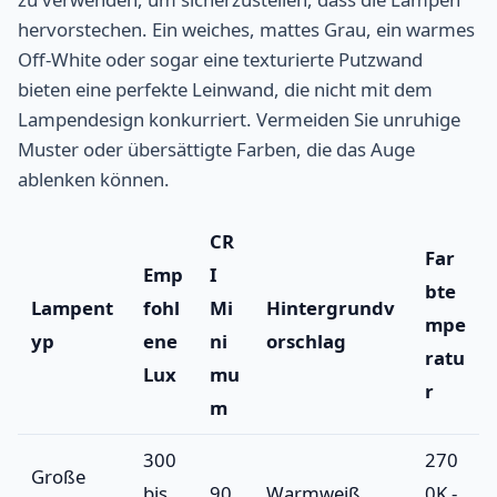
hervorstechen. Ein weiches, mattes Grau, ein warmes
Off-White oder sogar eine texturierte Putzwand
bieten eine perfekte Leinwand, die nicht mit dem
Lampendesign konkurriert. Vermeiden Sie unruhige
Muster oder übersättigte Farben, die das Auge
ablenken können.
CR
Far
Emp
I
bte
Lampent
fohl
Mi
Hintergrundv
mpe
yp
ene
ni
orschlag
ratu
Lux
mu
r
m
300
270
Große
bis
90
Warmweiß
0K -