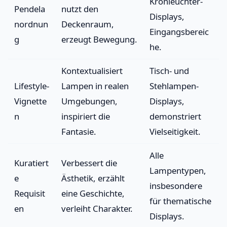
Kronleuchter-
Pendela
nutzt den
Displays,
nordnun
Deckenraum,
Eingangsbereic
g
erzeugt Bewegung.
he.
Kontextualisiert
Tisch- und
Lifestyle-
Lampen in realen
Stehlampen-
Vignette
Umgebungen,
Displays,
n
inspiriert die
demonstriert
Fantasie.
Vielseitigkeit.
Alle
Kuratiert
Verbessert die
Lampentypen,
e
Ästhetik, erzählt
insbesondere
Requisit
eine Geschichte,
für thematische
en
verleiht Charakter.
Displays.