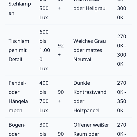
Stehlamp
500
+
oder Hellgrau
300
en
Lux
0K
600
270
Tischlam
bis
Weiches Grau
92
0K -
pen mit
1.00
oder mattes
+
300
Detail
0
Neutral
0K
Lux
Pendel-
400
Dunkle
270
oder
bis
90
Kontrastwand
0K -
Hängela
700
+
oder
350
mpen
Lux
Holzpaneel
0K
Bogen-
300
Offener weißer
270
oder
bis
90
Raum oder
0K -