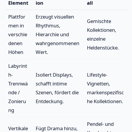
Element
ion
all
Plattfor
Erzeugt visuellen
Gemischte
men in
Rhythmus,
Kollektionen,
verschie
Hierarchie und
einzelne
denen
wahrgenommenen
Heldenstücke.
Höhen
Wert.
Labyrint
h-
Isoliert Displays,
Lifestyle-
Trennwä
schafft intime
Vignetten,
nde /
Szenen, fördert die
markenspezifisc
Zonieru
Entdeckung.
he Kollektionen.
ng
Pendel- und
Vertikale
Fügt Drama hinzu,