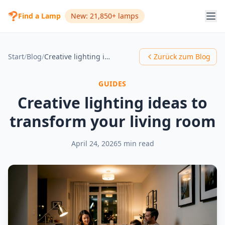
Find a Lamp
New: 21,850+ lamps
Start
/
Blog
/
Creative lighting ideas to transform your living room
Zurück zum Blog
GUIDES
Creative lighting ideas to
transform your living room
April 24, 2026
5 min read