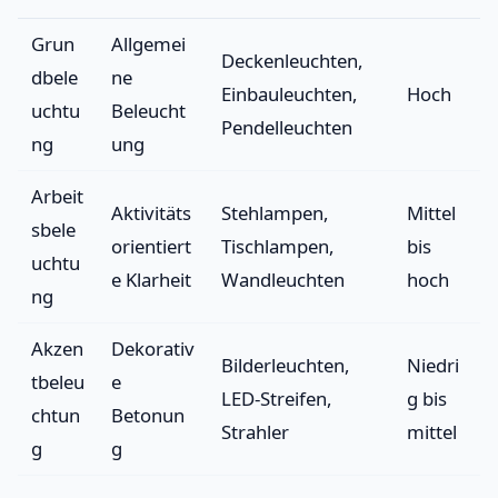
Grun
Allgemei
Deckenleuchten,
dbele
ne
Einbauleuchten,
Hoch
uchtu
Beleucht
Pendelleuchten
ng
ung
Arbeit
Aktivitäts
Stehlampen,
Mittel
sbele
orientiert
Tischlampen,
bis
uchtu
e Klarheit
Wandleuchten
hoch
ng
Akzen
Dekorativ
Bilderleuchten,
Niedri
tbeleu
e
LED-Streifen,
g bis
chtun
Betonun
Strahler
mittel
g
g