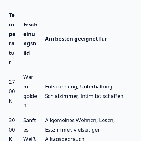
Te
m
Ersch
pe
einu
Am besten geeignet für
ra
ngsb
tu
ild
r
War
27
m
Entspannung, Unterhaltung,
00
golde
Schlafzimmer, Intimität schaffen
K
n
30
Sanft
Allgemeines Wohnen, Lesen,
00
es
Esszimmer, vielseitiger
K
Weiß
Alltagsgebrauch