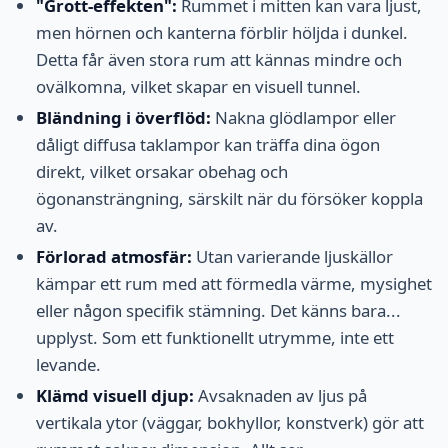
"Grott-effekten":
Rummet i mitten kan vara ljust,
men hörnen och kanterna förblir höljda i dunkel.
Detta får även stora rum att kännas mindre och
ovälkomna, vilket skapar en visuell tunnel.
Bländning i överflöd:
Nakna glödlampor eller
dåligt diffusa taklampor kan träffa dina ögon
direkt, vilket orsakar obehag och
ögonansträngning, särskilt när du försöker koppla
av.
Förlorad atmosfär:
Utan varierande ljuskällor
kämpar ett rum med att förmedla värme, mysighet
eller någon specifik stämning. Det känns bara...
upplyst. Som ett funktionellt utrymme, inte ett
levande.
Klämd visuell djup:
Avsaknaden av ljus på
vertikala ytor (väggar, bokhyllor, konstverk) gör att