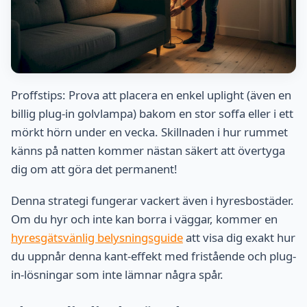
Proffstips: Prova att placera en enkel uplight (även en
billig plug-in golvlampa) bakom en stor soffa eller i ett
mörkt hörn under en vecka. Skillnaden i hur rummet
känns på natten kommer nästan säkert att övertyga
dig om att göra det permanent!
Denna strategi fungerar vackert även i hyresbostäder.
Om du hyr och inte kan borra i väggar, kommer en
hyresgätsvänlig belysningsguide
att visa dig exakt hur
du uppnår denna kant-effekt med fristående och plug-
in-lösningar som inte lämnar några spår.