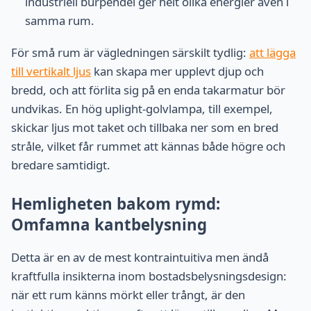
industriell burpendel ger helt olika energier även i
samma rum.
För små rum är vägledningen särskilt tydlig:
att lägga
till vertikalt ljus
kan skapa mer upplevt djup och
bredd, och att förlita sig på en enda takarmatur bör
undvikas. En hög uplight-golvlampa, till exempel,
skickar ljus mot taket och tillbaka ner som en bred
stråle, vilket får rummet att kännas både högre och
bredare samtidigt.
Hemligheten bakom rymd:
Omfamna kantbelysning
Detta är en av de mest kontraintuitiva men ändå
kraftfulla insikterna inom bostadsbelysningsdesign:
när ett rum känns mörkt eller trångt, är den