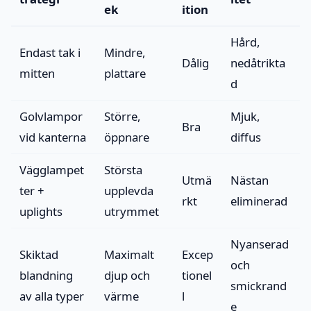
ek
ition
Hård,
Endast tak i
Mindre,
Dålig
nedåtrikta
mitten
plattare
d
Golvlampor
Större,
Mjuk,
Bra
vid kanterna
öppnare
diffus
Vägglampet
Största
Utmä
Nästan
ter +
upplevda
rkt
eliminerad
uplights
utrymmet
Nyanserad
Skiktad
Maximalt
Excep
och
blandning
djup och
tionel
smickrand
av alla typer
värme
l
e