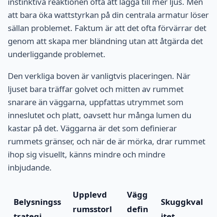
instinktiva reaktionen ofta att lägga till mer ljus. Men
att bara öka wattstyrkan på din centrala armatur löser
sällan problemet. Faktum är att det ofta förvärrar det
genom att skapa mer bländning utan att åtgärda det
underliggande problemet.
Den verkliga boven är vanligtvis placeringen. När
ljuset bara träffar golvet och mitten av rummet
snarare än väggarna, uppfattas utrymmet som
inneslutet och platt, oavsett hur många lumen du
kastar på det. Väggarna är det som definierar
rummets gränser, och när de är mörka, drar rummet
ihop sig visuellt, känns mindre och mindre
inbjudande.
Upplevd
Vägg
Belysningss
Skuggkval
rumsstorl
defin
trategi
itet