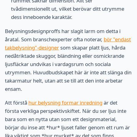
rummet saknar dimension. Allt ser
tvådimensionellt ut, vilket berövar ditt utrymme
dess inneboende karaktär.
Belysningsdesignproffs har slagit larm om detta i
åratal. Som branschexperter ofta noterar,
bör "endast
takbelysning"-designer
som skapar platt ljus, hårda
nedåtriktade skuggor, bländning eller osmickrande
ljusfläckar undvikas i vardagsrum och sociala
utrymmen. Huvudbudskapet här är inte att slänga din
takarmatur helt, utan att se till att den inte arbetar
ensam.
Att förstå
hur belysning formar inredning
är det
första verkliga perspektivskiftet. När du ser ljus inte
bara som en nytta utan som ett designmaterial,
börjar du inse att *hur* ljuset faller genom ett rum är
lika viktigt som *hur mycket* av det som finns.