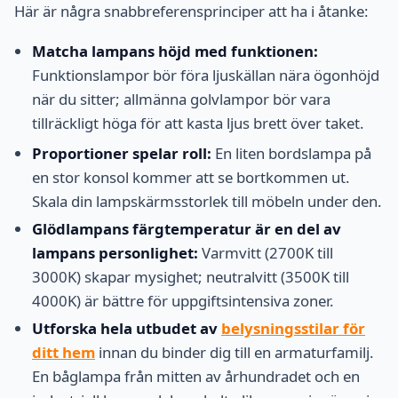
Här är några snabbreferensprinciper att ha i åtanke:
Matcha lampans höjd med funktionen:
Funktionslampor bör föra ljuskällan nära ögonhöjd
när du sitter; allmänna golvlampor bör vara
tillräckligt höga för att kasta ljus brett över taket.
Proportioner spelar roll:
En liten bordslampa på
en stor konsol kommer att se bortkommen ut.
Skala din lampskärmsstorlek till möbeln under den.
Glödlampans färgtemperatur är en del av
lampans personlighet:
Varmvitt (2700K till
3000K) skapar mysighet; neutralvitt (3500K till
4000K) är bättre för uppgiftsintensiva zoner.
Utforska hela utbudet av
belysningsstilar för
ditt hem
innan du binder dig till en armaturfamilj.
En båglampa från mitten av århundradet och en