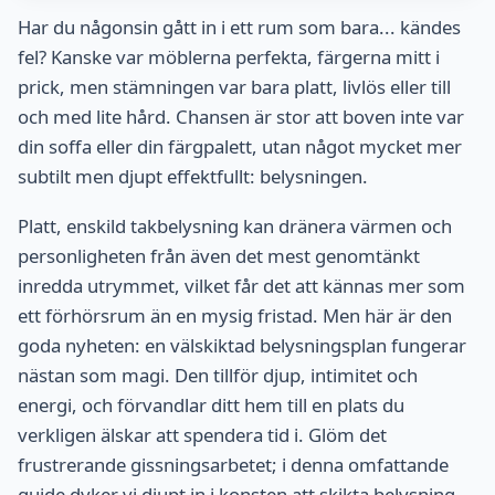
Har du någonsin gått in i ett rum som bara... kändes
fel? Kanske var möblerna perfekta, färgerna mitt i
prick, men stämningen var bara platt, livlös eller till
och med lite hård. Chansen är stor att boven inte var
din soffa eller din färgpalett, utan något mycket mer
subtilt men djupt effektfullt: belysningen.
Platt, enskild takbelysning kan dränera värmen och
personligheten från även det mest genomtänkt
inredda utrymmet, vilket får det att kännas mer som
ett förhörsrum än en mysig fristad. Men här är den
goda nyheten: en välskiktad belysningsplan fungerar
nästan som magi. Den tillför djup, intimitet och
energi, och förvandlar ditt hem till en plats du
verkligen älskar att spendera tid i. Glöm det
frustrerande gissningsarbetet; i denna omfattande
guide dyker vi djupt in i konsten att skikta belysning,