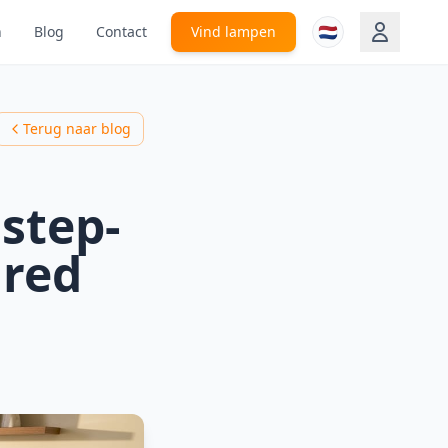
🇳🇱
n
Blog
Contact
Vind lampen
Terug naar blog
step-
ired