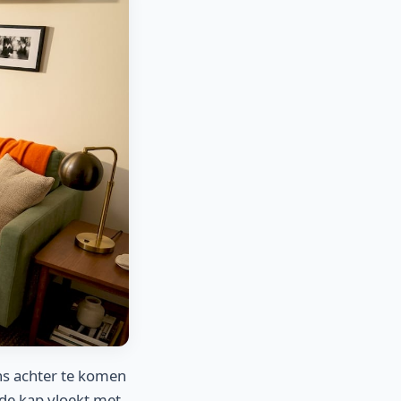
ens achter te komen
n de kap vloekt met