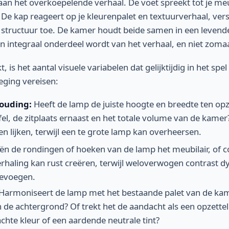
aan het overkoepelende verhaal. De voet spreekt tot je meub
 De kap reageert op je kleurenpalet en textuurverhaal, vers
 structuur toe. De kamer houdt beide samen in een levend
n integraal onderdeel wordt van het verhaal, en niet zomaa
, is het aantal visuele variabelen dat gelijktijdig in het spel 
ging vereisen:
ouding:
Heeft de lamp de juiste hoogte en breedte ten opz
el, de zitplaats ernaast en het totale volume van de kamer?
n lijken, terwijl een te grote lamp kan overheersen.
n de rondingen of hoeken van de lamp het meubilair, of c
haling kan rust creëren, terwijl weloverwogen contrast 
oevoegen.
Harmoniseert de lamp met het bestaande palet van de kame
 de achtergrond? Of trekt het de aandacht als een opzettel
chte kleur of een aardende neutrale tint?