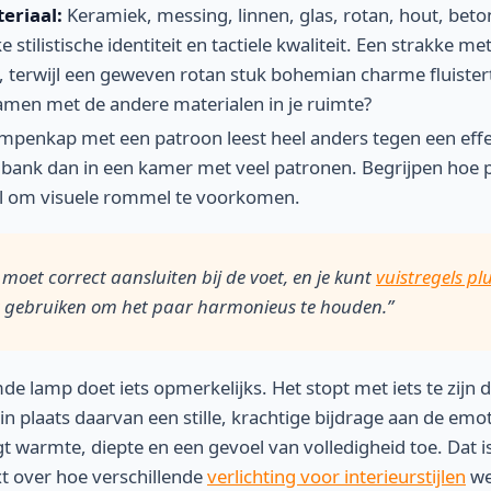
eriaal:
Keramiek, messing, linnen, glas, rotan, hout, beton
e stilistische identiteit en tactiele kwaliteit. Een strakke m
terwijl een geweven rotan stuk bohemian charme fluister
amen met de andere materialen in je ruimte?
mpenkap met een patroon leest heel anders tegen een eff
 bank dan in een kamer met veel patronen. Begrijpen hoe
ieel om visuele rommel te voorkomen.
oet correct aansluiten bij de voet, en je kunt
vuistregels pl
gebruiken om het paar harmonieus te houden.”
e lamp doet iets opmerkelijks. Het stopt met iets te zijn d
n plaats daarvan een stille, krachtige bijdrage aan de emot
t warmte, diepte en een gevoel van volledigheid toe. Dat is
t over hoe verschillende
verlichting voor interieurstijlen
we