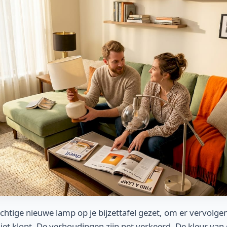
achtige nieuwe lamp op je bijzettafel gezet, om er vervolg
 niet klopt. De verhoudingen zijn net verkeerd. De kleur va