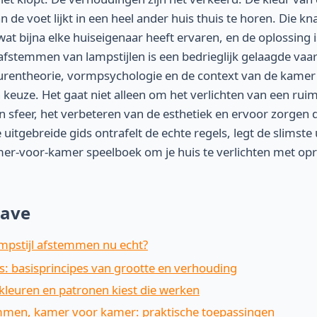
an de voet lijkt in een heel ander huis thuis te horen. Die k
 wat bijna elke huiseigenaar heeft ervaren, en de oplossing is
afstemmen van lampstijlen is een bedrieglijk gelaagde vaar
urentheorie, vormpsychologie en de context van de kamer
euze. Het gaat niet alleen om het verlichten van een rui
n sfeer, het verbeteren van de esthetiek en ervoor zorgen d
uitgebreide gids ontrafelt de echte regels, legt de slimste
mer-voor-kamer speelboek om je huis te verlichten met op
ave
mpstijl afstemmen nu echt?
s: basisprincipes van grootte en verhouding
kleuren en patronen kiest die werken
mmen, kamer voor kamer: praktische toepassingen