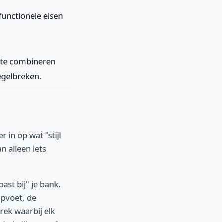
functionele eisen
s te combineren
regelbreken.
in op wat "stijl
n alleen iets
st bij" je bank.
mpvoet, de
rek waarbij elk