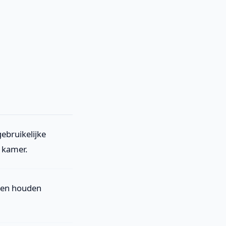
ebruikelijke
 kamer.
men houden