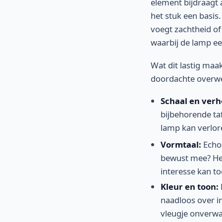
element bijdraagt 
het stuk een basis.
voegt zachtheid of
waarbij de lamp ee
Wat dit lastig maakt
doordachte overwe
Schaal en verh
bijbehorende taf
lamp kan verlore
Vormtaal:
Echoë
bewust mee? Her
interesse kan t
Kleur en toon:
naadloos over in
vleugje onverwa