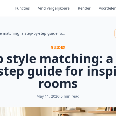
Functies
Vind vergelijkbare
Render
Voordele
Lamp style matching: a step-by-step guide for inspired rooms
GUIDES
 style matching: a 
step guide for insp
rooms
May 11, 2026
•
5 min read