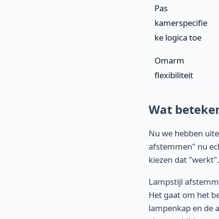
Pas
kamerspecifie
ke logica toe
Omarm
flexibiliteit
Wat beteken
Nu we hebben uitee
afstemmen" nu echt
kiezen dat "werkt"
Lampstijl afstemme
Het gaat om het b
lampenkap en de al