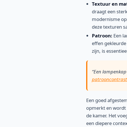
Textuur en mat
draagt een sterk
modernisme op, 
deze texturen s
Patroon:
Een la
effen gekleurde
zijn, is essent
“Een lampenkap m
patrooncontrast
Een goed afgestemd
opmerkt en wordt i
de kamer. Het voeg
een diepere contex