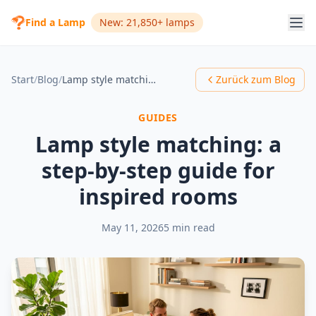
Find a Lamp
New: 21,850+ lamps
Start
/
Blog
/
Lamp style matching: a step-by-step guide for inspired rooms
Zurück zum Blog
GUIDES
Lamp style matching: a
step-by-step guide for
inspired rooms
May 11, 2026
5 min read