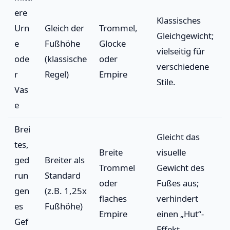
ere
Klassisches
Urn
Gleich der
Trommel,
Gleichgewicht;
e
Fußhöhe
Glocke
vielseitig für
ode
(klassische
oder
verschiedene
r
Regel)
Empire
Stile.
Vas
e
Brei
Gleicht das
tes,
Breite
visuelle
ged
Breiter als
Trommel
Gewicht des
run
Standard
oder
Fußes aus;
gen
(z.B. 1,25x
flaches
verhindert
es
Fußhöhe)
Empire
einen „Hut“-
Gef
Effekt.