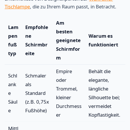
Tischlampe
, die zu Ihrem Raum passt, in Betracht.
Am
Lam
Empfohle
besten
pen
ne
Warum es
geeignete
fuß
Schirmbr
funktioniert
Schirmfor
typ
eite
m
Empire
Behält die
Schl
Schmaler
oder
elegante,
ank
als
Trommel,
längliche
e
Standard
kleiner
Silhouette bei;
Säul
(z.B. 0,75x
Durchmess
vermeidet
e
Fußhöhe)
er
Kopflastigkeit.
Mittl