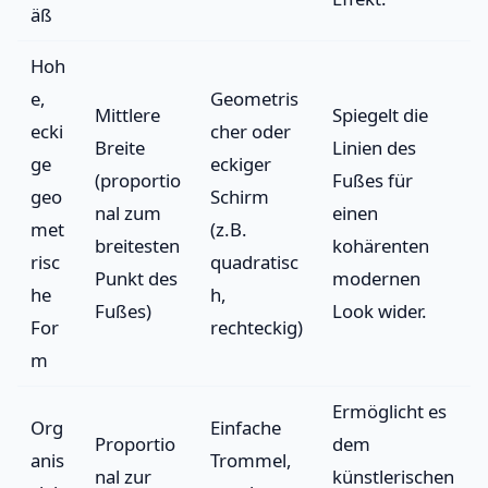
äß
Hoh
e,
Geometris
Mittlere
Spiegelt die
ecki
cher oder
Breite
Linien des
ge
eckiger
(proportio
Fußes für
geo
Schirm
nal zum
einen
met
(z.B.
breitesten
kohärenten
risc
quadratisc
Punkt des
modernen
he
h,
Fußes)
Look wider.
For
rechteckig)
m
Ermöglicht es
Org
Einfache
Proportio
dem
anis
Trommel,
nal zur
künstlerischen