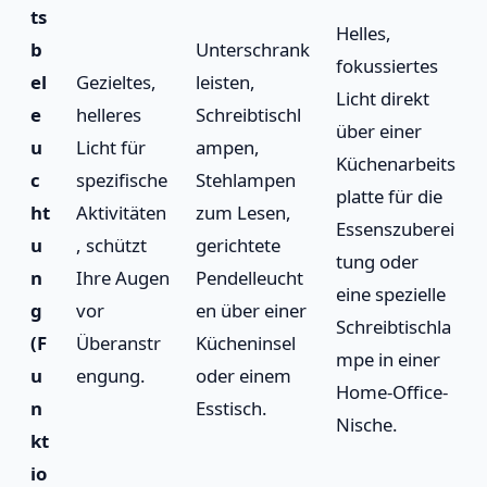
ts
Helles,
b
Unterschrank
fokussiertes
el
Gezieltes,
leisten,
Licht direkt
e
helleres
Schreibtischl
über einer
u
Licht für
ampen,
Küchenarbeits
c
spezifische
Stehlampen
platte für die
ht
Aktivitäten
zum Lesen,
Essenszuberei
u
, schützt
gerichtete
tung oder
n
Ihre Augen
Pendelleucht
eine spezielle
g
vor
en über einer
Schreibtischla
(F
Überanstr
Kücheninsel
mpe in einer
u
engung.
oder einem
Home-Office-
n
Esstisch.
Nische.
kt
io