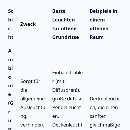
Sc
Beste
Beispiele in
hi
Leuchten
einem
Zweck
c
für offene
offenen
ht
Grundrisse
Raum
A
m
bi
Einbaustrahle
e
Sorgt für
r (mit
nt
die
Diffusoren!),
e
allgemeine
große diffuse
Deckenleucht
(G
Ausleuchtu
Pendelleucht
en, die einen
r
ng,
en,
sanften,
u
verhindert
Deckenleucht
gleichmäßige
n