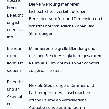
Geschic
Die Verwendung mehrerer
htete
Lichtschichten verleiht offenen
Beleucht
Bereichen Komfort und Dimension und
ung ist
schafft unterschiedliche Zonen und
unerläss
Stimmungen.
lich
Blendun
Minimieren Sie grelle Blendung und
g und
gleichen Sie die Helligkeit im gesamten
Kontrast
Raum aus, um optimalen Sehkomfort
steuern
zu gewährleisten.
Beleucht
Flexible Steuerungen, Dimmer und
ung an
Farbtemperaturwechsel machen
Aktivität
offene Räume an verschiedene
en
Aufgaben und Stimmungen im