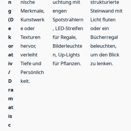
n
nische
uchtung mit
strukturierte
g
Merkmale,
engen
Steinwand mit
(D
Kunstwerk
Spotstrahlern
Licht fluten
e
e oder
, LED-Streifen
oder ein
k
Texturen
für Regale,
Bücherregal
or
hervor,
Bilderleuchte
beleuchten,
at
verleiht
n, Up-Lights
um den Blick
iv
Tiefe und
für Pflanzen.
zu lenken.
/
Persönlich
D
keit.
ra
m
at
is
c