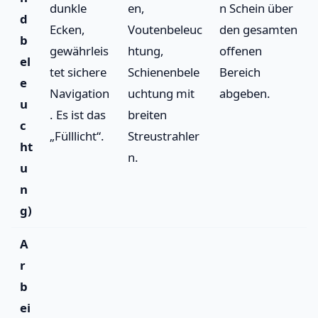
dunkle
en,
n Schein über
d
Ecken,
Voutenbeleuc
den gesamten
b
gewährleis
htung,
offenen
el
tet sichere
Schienenbele
Bereich
e
Navigation
uchtung mit
abgeben.
u
. Es ist das
breiten
c
„Fülllicht“.
Streustrahler
ht
n.
u
n
g)
A
r
b
ei