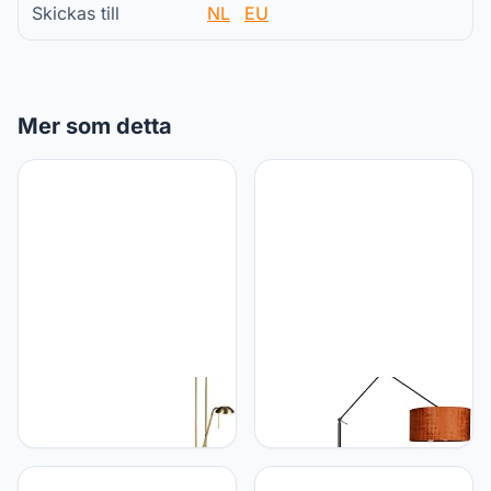
Skickas till
NL
EU
Mer som detta
Qazqa QAZQA - Modern
Qazqa QAZQA - Moderne
Vloerlamp brons met
vloerlamp zwart met kap
leeslamp incl. LED en
oranje 50 cm - Editor |
dimmer - Diva 2 | Dimmer
Woonkamer | Slaapkamer
| Dimbaar | Woonkamer |
- Staal Langwerpig - E27