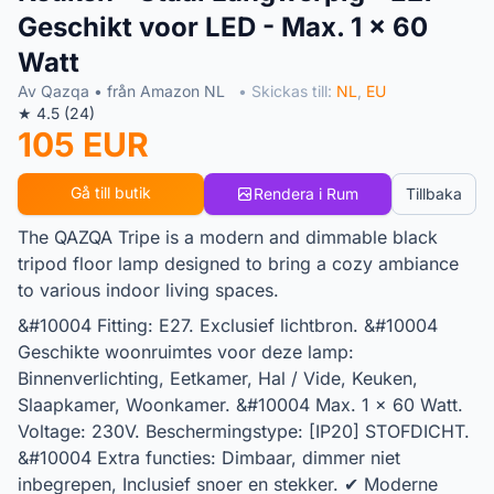
Geschikt voor LED - Max. 1 x 60
Watt
Av Qazqa • från Amazon NL
• Skickas till:
NL
,
EU
★ 4.5 (24)
105 EUR
Gå till butik
Rendera i Rum
Tillbaka
The QAZQA Tripe is a modern and dimmable black
tripod floor lamp designed to bring a cozy ambiance
to various indoor living spaces.
&#10004 Fitting: E27. Exclusief lichtbron. &#10004
Geschikte woonruimtes voor deze lamp:
Binnenverlichting, Eetkamer, Hal / Vide, Keuken,
Slaapkamer, Woonkamer. &#10004 Max. 1 x 60 Watt.
Voltage: 230V. Beschermingstype: [IP20] STOFDICHT.
&#10004 Extra functies: Dimbaar, dimmer niet
inbegrepen, Inclusief snoer en stekker. ✔ Moderne