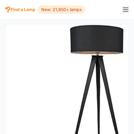
Find a Lamp
New: 21,850+ lamps