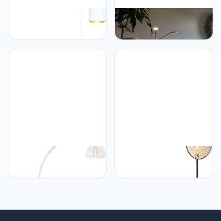
Qazqa QAZQA - Moderne
Qazqa QAZQA - Moderne
vloerlamp wit - Lofty |
vloerlamp Staal | Zilver
Woonkamer | Slaapkamer
met leeslamp incl. LED -
- Stof Rond |Langwerpig
Eva | Dimmer | Dimbaar |
|Cilinder - E27 Geschikt
Woonkamer | Slaapkamer
voor LED - Max. 1 x 60
- Staal Langwerpig - (niet
Watt
vervangbare) led LED
inbegrepen - Max. 2 x 10
Watt
Qazqa QAZQA - Moderne
Qazqa QAZQA - Oosters
booglamp messing met
Landelijke vloerlamp
helder glas - Arc |
zwart met rotan 35 cm -
Woonkamer | Slaapkamer
Kata | Woonkamer |
- Staal Langwerpig - E27
Slaapkamer | Keuken -
Geschikt voor LED - Max.
Rotan Rond - E27
1 x 40 Watt
Geschikt voor LED - Max.