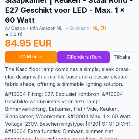
Slaapkamer | Keuken - Staal Rond -
E27 Geschikt voor LED - Max. 1 x
60 Watt
Av Qazqa • från Amazon NL
• Skickas till:
NL
,
EU
★ 5.0 (1)
84.95 EUR
Gå till butik
Rendera i Rum
Tillbaka
The Kaso floor lamp combines a simple, sleek brass-
clad design with a marble base and a classic pleated
fabric shade, offering a dimmable lighting solution.
&#10004 Fitting: E27. Exclusief lichtbron. &#10004
Geschikte woonruimtes voor deze lamp:
Binnenverlichting, Eetkamer, Hal / Vide, Keuken,
Slaapkamer, Woonkamer. &#10004 Max. 1 x 60 Watt.
Voltage: 230V. Beschermingstype: [IP20] STOFDICHT.
&#10004 Extra functies: Dimbaar, dimmer niet
inbegrepen, Inclusief snoer en stekker. ✔ Retro