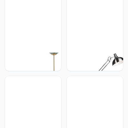
Woonkamer | Slaapkamer
Deluxe | Woonkamer |
| Keuken - Staal
Slaapkamer - Stof Rond -
Langwerpig - E14
E27 Geschikt voor LED -
Geschikt voor LED - Max.
Max. 1 x 40 Watt
3 x 25 Watt
Qazqa QAZQA - Art Deco
Qazqa QAZQA - Modern
Art Deco vloerlamp
Design vloerlamp Staal |
messing met groen glas -
Zilver - Hobby |
Pallon Mezzi |
Woonkamer | Slaapkamer
Woonkamer | Slaapkamer
- Metaal Rond - E27
| Keuken - Glas
Geschikt voor LED - Max.
Langwerpig - E27
1 x 60 Watt
Geschikt voor LED - Max.
1 x 40 Watt