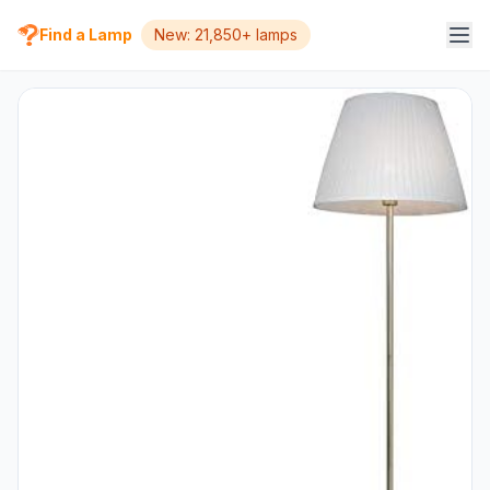
Find a Lamp
New: 21,850+ lamps