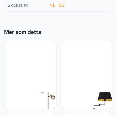
Skickas till
NL
EU
Mer som detta
Qazqa QAZQA - Art Deco
Qazqa QAZQA - Modern
Art deco vloerlamp zwart
Vloerlamp zwart met
en goud met smoke glas
zwarte kap en
3-lichts - Vidro |
verstelbare arm - Ladas