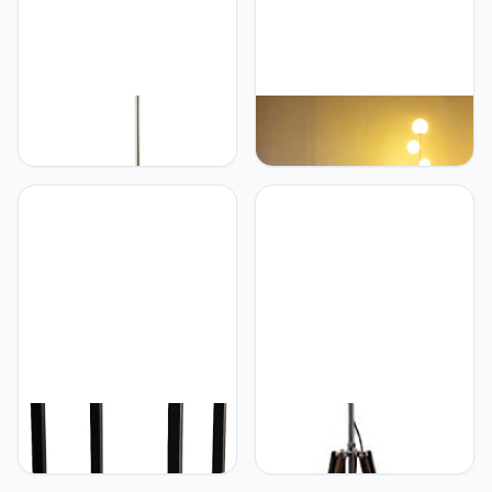
LEDKIA LIGHTING LEDKIA
Fiqevs AONELAS 3 Globe
LIGHTING Staande lamp
Mid Century Moderne
Metaal 3 Spots Zilver
Vloerlamp voor
Emer Verzilverd
Woonkamer,
Hedendaagse Gouden
Lamp met Matglas
Schaduw en Lampen
Inbegrepen, LED Staande
Hoge Pole Lamp voor
Slaapkamers, Kantoor -
Antiek Messing
Tecnokit Tecnokit
Nautical Replica Hub
Staande lamp van ijzer en
Ontwerper Mariene
hout, zwart, staande lamp
Vloerlamp Nautische Spot