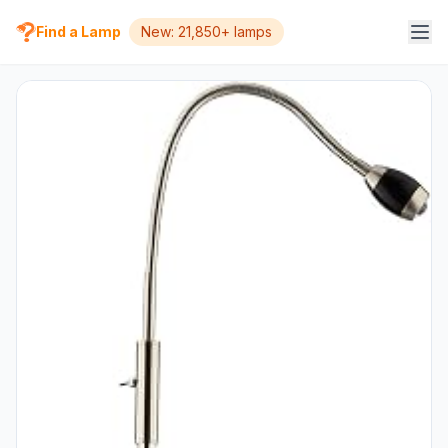
Find a Lamp
New: 21,850+ lamps