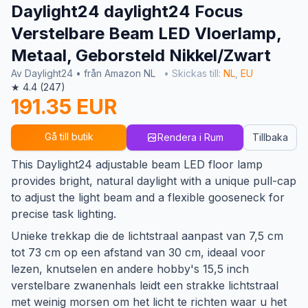
Daylight24 daylight24 Focus
Verstelbare Beam LED Vloerlamp,
Metaal, Geborsteld Nikkel/Zwart
Av Daylight24 • från Amazon NL
• Skickas till:
NL
,
EU
★ 4.4 (247)
191.35 EUR
Gå till butik
Rendera i Rum
Tillbaka
This Daylight24 adjustable beam LED floor lamp
provides bright, natural daylight with a unique pull-cap
to adjust the light beam and a flexible gooseneck for
precise task lighting.
Unieke trekkap die de lichtstraal aanpast van 7,5 cm
tot 73 cm op een afstand van 30 cm, ideaal voor
lezen, knutselen en andere hobby's 15,5 inch
verstelbare zwanenhals leidt een strakke lichtstraal
met weinig morsen om het licht te richten waar u het