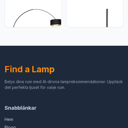
Qazqa QAZQA - Moderne
Paulmann Paulmann 79612
booglamp zwart met duo
Neordic Enja vloerlamp
kap zwart met goud - XXL
max. 1x20W vloerlamp
| Woonkamer |
voor E27 lampen
Slaapkamer - Staal
Vloerlamp met stoffen kap
Langwerpig - E27
zwart/koper 230V zonder
Geschikt voor LED - Max.
gloeilampen
1 x 60 Watt
Find a Lamp
Belys dina rum med AI-drivna lamprekommendationer. Upptäck
det perfekta ljuset för varje rum.
Snabblänkar
Hem
Blogg