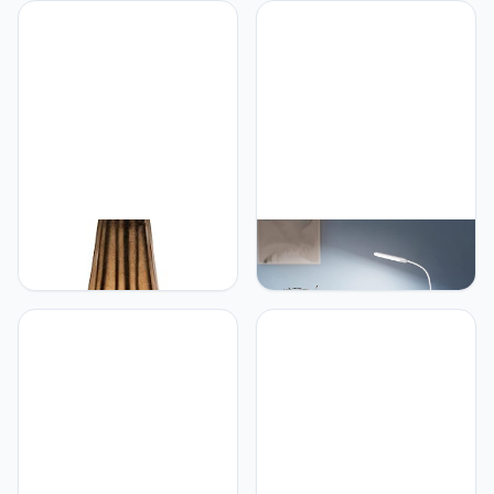
voor woonkamer, kantoor,
Studio Zoeken Licht
bar, 20 x 20 x 125 cm, met
Statief Vloerlamp
plank voor planten en
voorwerpen, gemaakt in
Italië
Marrakesch Oosterse
WRMING WRMING 12 W
vloerlamp Roana natuur
led-vloerlamp met
50 cm leren lamp
dimbare
hanglamp lamp |
afstandsbediening,
Marokkaanse grote
instelbare
staande lampen van
kleurtemperatuur
metaal, lampenkap van
oogbescherming,
leer | Oosterse decoratie
leeslamp voor
uit Marokko, kleur natuur
woonkamer, slaapkamer,
kantoor, werkkamer, wit