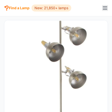
Find a Lamp
New: 21,850+ lamps