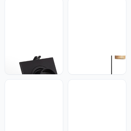
Lampenkap | Rustieke
GU10 / GU5.3 Zaagmaat
Uitstraling | Geschikt voor
Ø85 mm Suefix Wit
E27 Lamp | Decoratieve
Touch voor Elke Ruimte,
Verzilverd
LEDKIA LIGHTING LEDKIA
LEDKIA LIGHTING LEDKIA
LIGHTING Downlight Ring
LIGHTING Staande Lamp
Vierkant Kantelbaar met
Bamboe Adola Natuurlijk
Laag UGR voor LED Lamp
GU10 / GU5.3 Zaagmaat
Ø75 mm Suefix Zwart