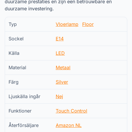
duurzame prestaties en zijn een betrouwbare en
duurzame investering.
Typ
Vloerlamp
Floor
Sockel
E14
Källa
LED
Material
Metaal
Färg
Silver
Ljuskälla ingår
Nej
Funktioner
Touch Control
Återförsäljare
Amazon NL