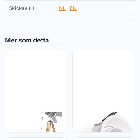
Skickas till
NL
EU
Mer som detta
LEDKIA LIGHTING LEDKIA
LEDKIA LIGHTING LEDKIA
LIGHTING - Staande
LIGHTING Downlight Ring
Lamp Bioskop | Houten
Conische Kantelbaar met
Poten & Metalen
Laag UGR voor LED Lamp