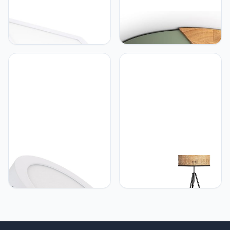
LEDKIA LIGHTING LEDKIA
LEDKIA LIGHTING LEDKIA
LIGHTING Plafondlamp
LIGHTING - LED
Vierkant LED 24W
Plafondlamp 18W | CCT
301x301 mm Voor de
Selecteerbaar | 1600
keuken, de eetkamer, de
Lumen | Ø32cm | Robuust
slaapkamer, 3000K Warm
& Compact | Warm tot
Wit
Koud Licht | Eenvoudige
Installatie, Groen, Hout
LEDKIA LIGHTING LEDKIA
LEDKIA LIGHTING LEDKIA
LIGHTING Plafondlamp
LIGHTING - Staande
Rond 12W LED Ø170 mm
Lamp Huela | Elegant
Voor de keuken, de
Design | Werkt met E27
eetkamer, de slaapkamer,
220-240V | IP20
4000K Neutraal Wit
Geschikt voor Binnen |
Textielafwerking,