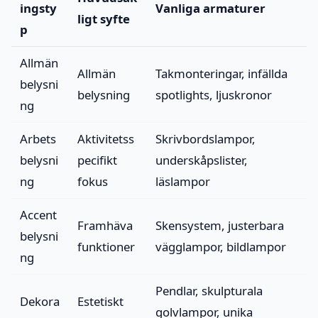
ingsty
Vanliga armaturer
ligt syfte
p
Allmän
Allmän
Takmonteringar, infällda
belysni
belysning
spotlights, ljuskronor
ng
Arbets
Aktivitetss
Skrivbordslampor,
belysni
pecifikt
underskåpslister,
ng
fokus
läslampor
Accent
Framhäva
Skensystem, justerbara
belysni
funktioner
vägglampor, bildlampor
ng
Pendlar, skulpturala
Dekora
Estetiskt
golvlampor, unika