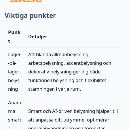
Viktiga punkter
Punk
Detaljer
t
Lager
Att blanda allmänbelysning,
-på-
arbetsbelysning, accentbelysning och
lager-
dekorativ belysning ger dig både
belys
funktionell belysning och flexibilitet i
ning
stämningen i varje rum.
Anam
ma
Smart och AI-driven belysning hjälper till
smart
att anpassa ditt utrymme, optimerar
a
energianvändningen och förenklar