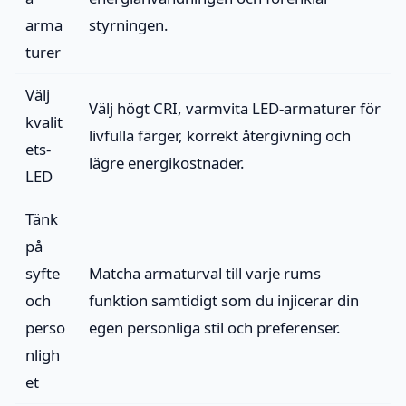
arma
styrningen.
turer
Välj
Välj högt CRI, varmvita LED-armaturer för
kvalit
livfulla färger, korrekt återgivning och
ets-
lägre energikostnader.
LED
Tänk
på
syfte
Matcha armaturval till varje rums
och
funktion samtidigt som du injicerar din
perso
egen personliga stil och preferenser.
nligh
et