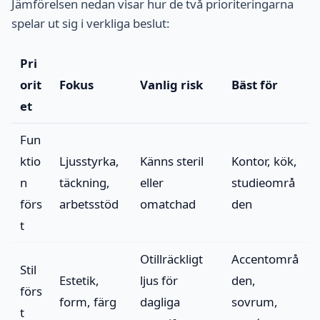
Jämförelsen nedan visar hur de två prioriteringarna
spelar ut sig i verkliga beslut:
Pri
orit
Fokus
Vanlig risk
Bäst för
et
Fun
ktio
Ljusstyrka,
Känns steril
Kontor, kök,
n
täckning,
eller
studieområ
förs
arbetsstöd
omatchad
den
t
Otillräckligt
Accentområ
Stil
Estetik,
ljus för
den,
förs
form, färg
dagliga
sovrum,
t