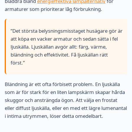
bläddra bland
energieffektiva lampalternativ
för
armaturer som prioriterar låg förbrukning.
”Det största belysningsmisstaget husägare gör är
att köpa en vacker armatur och sedan sätta i fel
ljuskälla. Ljuskällan avgör allt: färg, värme,
bländning och effektivitet. Få ljuskällan rätt
först.”
Bländning är ett ofta förbisett problem. En ljuskälla
som är för stark för en liten lampskärm skapar hårda
skuggor och ansträngda ögon. Att välja en frostat
eller diffust ljuskälla, eller en med ett lägre lumenantal
i intima utrymmen, löser detta omedelbart.