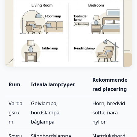
Rekommende
Rum
Ideala lamptyper
rad placering
Varda
Golvlampa,
Hörn, bredvid
gsru
bordslampa,
soffa, nära
m
båglampa
hyllor
Sovru
Sängbordslampa,
Nattduksbord,