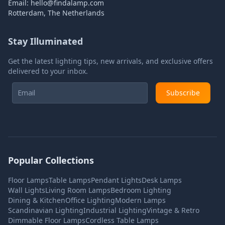
Email:
hello@findalamp.com
Rotterdam, The Netherlands
Stay Illuminated
Get the latest lighting tips, new arrivals, and exclusive offers
delivered to your inbox.
Subscribe
Popular Collections
Floor Lamps
Table Lamps
Pendant Lights
Desk Lamps
Wall Lights
Living Room Lamps
Bedroom Lighting
Dining & Kitchen
Office Lighting
Modern Lamps
Scandinavian Lighting
Industrial Lighting
Vintage & Retro
Dimmable Floor Lamps
Cordless Table Lamps