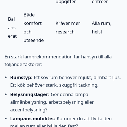
uppgifter
entréer
Både
Bal
komfort
Kräver mer
Alla rum,
ans
och
research
helst
erat
utseende
En stark lamprekommendation tar hänsyn till alla
följande faktorer:
Rumstyp:
Ett sovrum behöver mjukt, dimbart ljus.
Ett kök behöver stark, skuggfri täckning.
Belysningslager:
Ger denna lampa
allmänbelysning, arbetsbelysning eller
accentbelysning?
Lampans mobilitet:
Kommer du att flytta den
mellan rum eller hålla den fast?