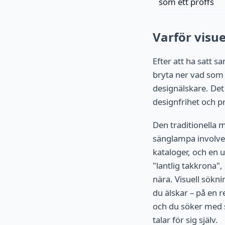
som ett proffs
Varför visue
Efter att ha satt
bryta ner vad som 
designälskare. Det
designfrihet och pr
Den traditionella 
sänglampa involver
kataloger, och en 
"lantlig takkrona"
nära. Visuell sökn
du älskar – på en r
och du söker med s
talar för sig själv.