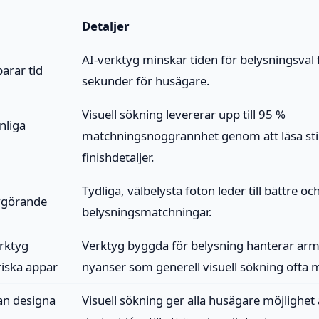
Detaljer
AI-verktyg minskar tiden för belysningsval f
parar tid
sekunder för husägare.
Visuell sökning levererar upp till 95 %
nliga
matchningsnoggrannhet genom att läsa stil
finishdetaljer.
Tydliga, välbelysta foton leder till bättre o
avgörande
belysningsmatchningar.
erktyg
Verktyg byggda för belysning hanterar ar
riska appar
nyanser som generell visuell sökning ofta m
an designa
Visuell sökning ger alla husägare möjlighet 