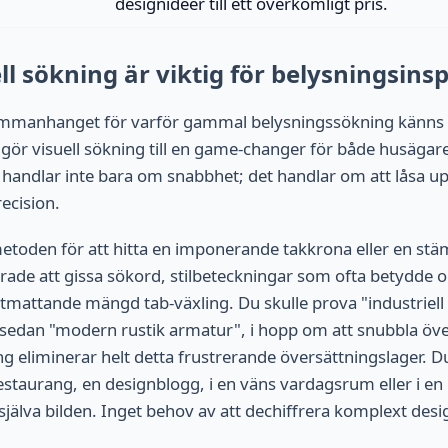
designidéer till ett överkomligt pris.
ll sökning är viktig för belysningsins
 sammanhanget för varför gammal belysningssökning känns
gör visuell sökning till en game-changer för både husägar
 handlar inte bara om snabbhet; det handlar om att låsa up
ecision.
metoden för att hitta en imponerande takkrona eller en stä
ade att gissa sökord, stilbeteckningar som ofta betydde oli
utmattande mängd tab-växling. Du skulle prova "industriell
, sedan "modern rustik armatur", i hopp om att snubbla öv
ing eliminerar helt detta frustrerande översättningslager. 
estaurang, en designblogg, i en väns vardagsrum eller i en 
jälva bilden. Inget behov av att dechiffrera komplext desi