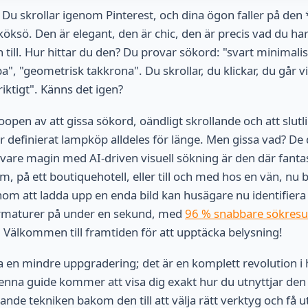
: Du skrollar igenom Pinterest, och dina ögon faller på den
n köksö. Den är elegant, den är chic, den är precis vad du 
n till. Hur hittar du den? Du provar sökord: "svart minimalis
 "geometrisk takkrona". Du skrollar, du klickar, du går vil
riktigt". Känns det igen?
oopen av att gissa sökord, oändligt skrollande och att slut
r definierat lampköp alldeles för länge. Men gissa vad? De
ck vare magin med AI-driven visuell sökning är den där fant
, på ett boutiquehotell, eller till och med hos en vän, nu b
Genom att ladda upp en enda bild kan husägare nu identifier
armaturer på under en sekund, med
96 % snabbare sökresu
 Välkommen till framtiden för att upptäcka belysning!
a en mindre uppgradering; det är en komplett revolution i h
Denna guide kommer att visa dig exakt hur du utnyttjar den 
nde tekniken bakom den till att välja rätt verktyg och få u