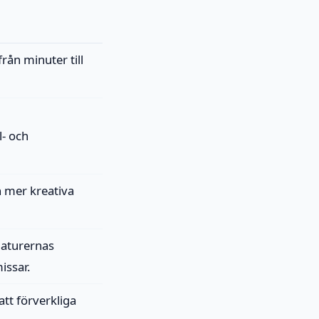
rån minuter till
- och
ch mer kreativa
maturernas
issar.
att förverkliga