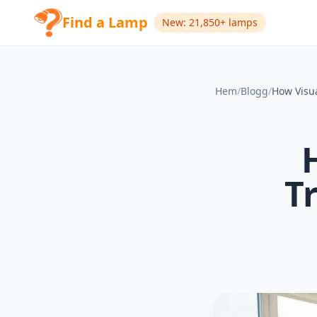
Find a Lamp
New: 21,850+ lamps
Hem
/
Blogg
/
T