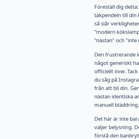
Föreställ dig detta
takpendeln till di
så slår verklighete
"modern kökslampa",
"nästan" och "inte 
Den frustrerande l
något generiskt ha
officiellt över. Ta
du såg på Instagram
från att bli din. 
nästan identiska 
manuell bläddring.
Det här är inte bar
väljer belysning. 
förstå den banbryta