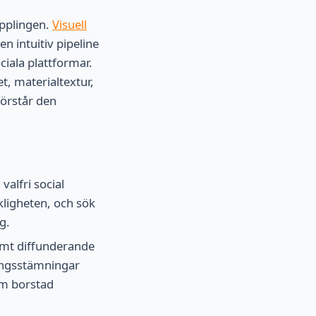
opplingen.
Visuell
 intuitiv pipeline
ciala plattformar.
t, materialtextur,
förstår den
alfri social
rkligheten, och sök
g.
armt diffunderande
ningsstämningar
om borstad