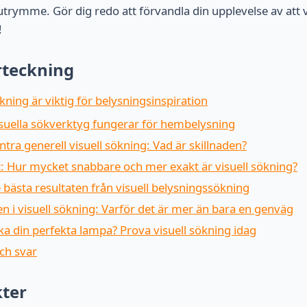
 utrymme. Gör dig redo att förvandla din upplevelse av att 
!
rteckning
ökning är viktig för belysningsinspiration
isuella sökverktyg fungerar för hembelysning
ntra generell visuell sökning: Vad är skillnaden?
t: Hur mycket snabbare och mer exakt är visuell sökning?
de bästa resultaten från visuell belysningssökning
n i visuell sökning: Varför det är mer än bara en genväg
ka din perfekta lampa? Prova visuell sökning idag
ch svar
kter