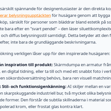
särskilt spännande för designentusiaster är den direkta k
nerar belysningsupptäckten
för husägare genom att bygga en
ll köp, särskilt för personer som bläddrar bland estetik på so
te bara efter en "svart pendel" – den läser siluettkomplexite
 och diffus belysningsstil samtidigt. Detta betyder att den 
 efter, inte bara de grundläggande beskrivningarna.
 sökning verkligen låser upp för den inspirerade husägaren:
ån inspiration till produkt:
Skärmdumpa en armatur från v
n digital tidning, eller ta till och med ett snabbt foto i ve
en sökordsöversättning behövs, bara ren visuell matchnin
 Stil- och funktionsigenkänning:
AI skiljer mellan en v
en skarpskuggande industriell bur, två mycket olika belys
de former. Den förstår de subtila skillnaderna i material s
olerad krom, eller frostat glas kontra klart.