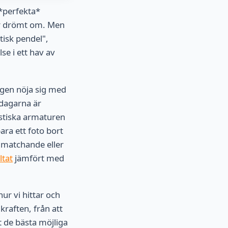
 *perfekta*
har drömt om. Men
tisk pendel",
se i ett hav av
ligen nöja sig med
 dagarna är
astiska armaturen
ara ett foto bort
a matchande eller
ltat
jämfört med
ur vi hittar och
kraften, från att
t de bästa möjliga