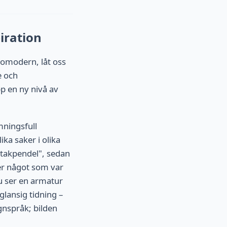
piration
 omodern, låt oss
e och
p en ny nivå av
mningsfull
ka saker i olika
 takpendel", sedan
er något som var
Du ser en armatur
glansig tidning –
gnspråk; bilden