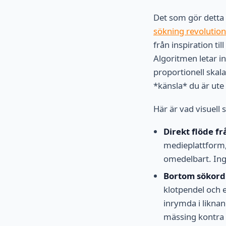
Det som gör detta 
sökning revolutio
från inspiration ti
Algoritmen letar in
proportionell skala
*känsla* du är ute
Här är vad visuell
Direkt flöde fr
medieplattform, e
omedelbart. Ing
Bortom sökord:
klotpendel och 
inrymda i liknan
mässing kontra p