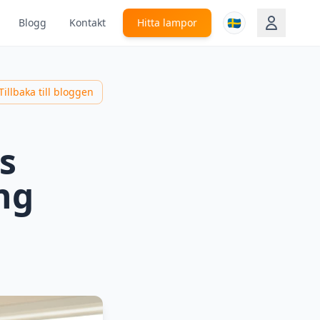
🇸🇪
Blogg
Kontakt
Hitta lampor
Tillbaka till bloggen
s
ng