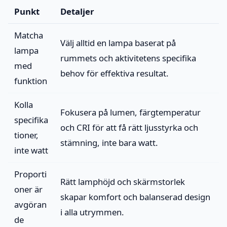
Punkt
Detaljer
Matcha
Välj alltid en lampa baserat på
lampa
rummets och aktivitetens specifika
med
behov för effektiva resultat.
funktion
Kolla
Fokusera på lumen, färgtemperatur
specifika
och CRI för att få rätt ljusstyrka och
tioner,
stämning, inte bara watt.
inte watt
Proporti
Rätt lamphöjd och skärmstorlek
oner är
skapar komfort och balanserad design
avgöran
i alla utrymmen.
de