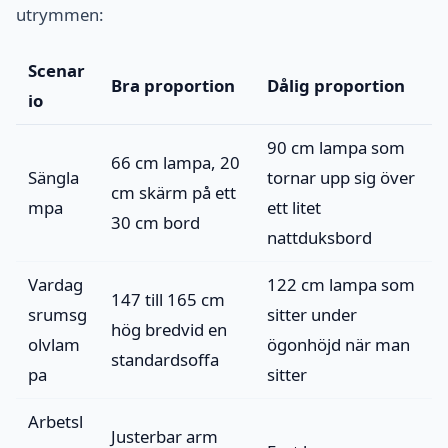
utrymmen:
Scenar
Bra proportion
Dålig proportion
io
90 cm lampa som
66 cm lampa, 20
Sängla
tornar upp sig över
cm skärm på ett
mpa
ett litet
30 cm bord
nattduksbord
Vardag
122 cm lampa som
147 till 165 cm
srumsg
sitter under
hög bredvid en
olvlam
ögonhöjd när man
standardsoffa
pa
sitter
Arbetsl
Justerbar arm