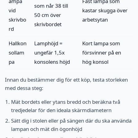
ampa
Fast lampa som
som når 38 till
vid
kastar skugga över
50 cm över
skrivbo
arbetsytan
skrivbordet
rd
Hallkon
Lamphöjd =
Kort lampa som
sollam
ungefär 1,5x
försvinner på en
pa
konsolens höjd
hög konsol
Innan du bestämmer dig för ett köp, testa storleken
med dessa steg:
Mät bordets eller ytans bredd och beräkna två
tredjedelar för den ideala skärmdiametern
Sätt dig i stolen eller på sängen där du ska använda
lampan och mät din ögonhöjd