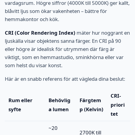
vardagsrum. Högre siffror (4000K till 5000K) ger kallt,
blåvitt ljus som ökar vakenheten – bättre för
hemmakontor och kök.
CRI (Color Rendering Index)
mäter hur noggrant en
ljuskälla visar objektens sanna färger. En CRI på 90
eller högre är idealisk för utrymmen där färg är
viktigt, som en hemmastudio, sminkhörna eller var
som helst du visar konst.
Här är en snabb referens för att vägleda dina beslut:
CRI-
Rum eller
Behövlig
Färgtem
priori
syfte
a lumen
p (Kelvin)
tet
~20
2700K till