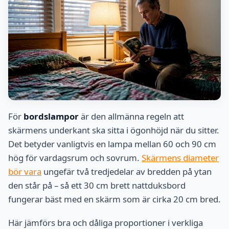
För
bordslampor
är den allmänna regeln att
skärmens underkant ska sitta i ögonhöjd när du sitter.
Det betyder vanligtvis en lampa mellan 60 och 90 cm
hög för vardagsrum och sovrum.
Skärmens diameter
bör vara
ungefär två tredjedelar av bredden på ytan
den står på – så ett 30 cm brett nattduksbord
fungerar bäst med en skärm som är cirka 20 cm bred.
Här jämförs bra och dåliga proportioner i verkliga