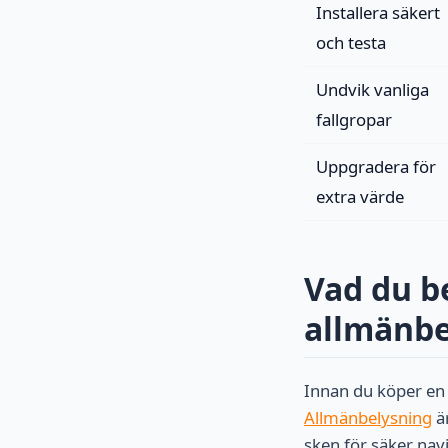
Installera säkert
och testa
Undvik vanliga
fallgropar
Uppgradera för
extra värde
Vad du b
allmänbe
Innan du köper en 
Allmänbelysning
är
sken för säker na