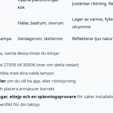
Justerbar riktning, fl
kök
Lager av värme, fyller
Hallar, badrum, sovrum
utrymme
vlampa
Vardagsrum, läshörnor
Reflekterar ljus natur
ta, samla dessa innan du börjar:
 2700K till 3000K (mer om detta nedan)
ibla med dina valda lampor
ler
om du vill ha app- eller röststyrning
tt placera armaturer korrekt
gar, eltejp och en spänningsprovare
för säker installat
ecifikt för din taktyp