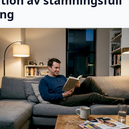
ation av stämningsfull
ing