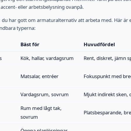
l accent- eller arbetsbelysning ovanpå.
du har gott om armaturalternativ att arbeta med. Här är 
ndbara typerna:
Bäst för
Huvudfördel
s
Kök, hallar, vardagsrum
Rent, diskret, jämn s
Matsalar, entréer
Fokuspunkt med bre
Vardagsrum, sovrum
Mjukt indirekt sken, d
Rum med lågt tak,
Platsbesparande, bre
sovrum
Öppna planlösningar,