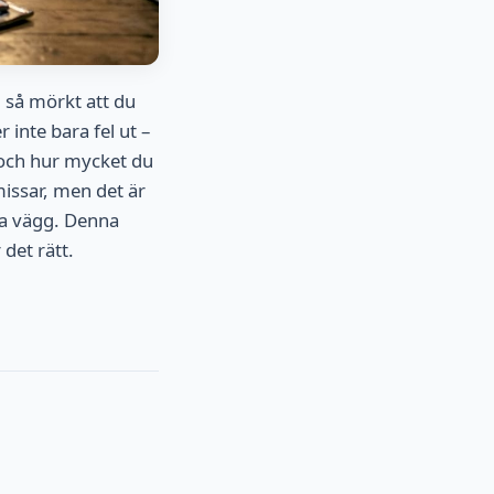
 så mörkt att du
 inte bara fel ut –
i och hur mycket du
issar, men det är
da vägg. Denna
det rätt.