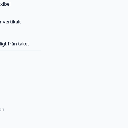
exibel
 vertikalt
ligt från taket
ion