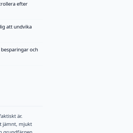
rollera efter
ig att undvika
 besparingar och
ktiskt är.
t jämnt, mjukt
om grundfärgen