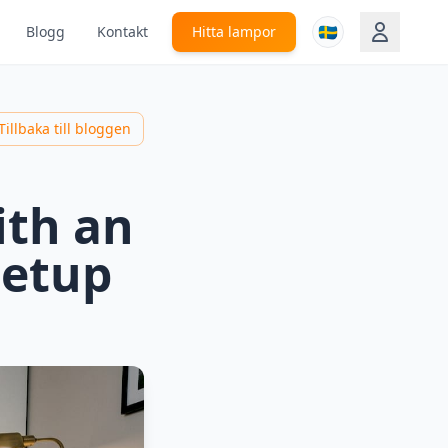
🇸🇪
Blogg
Kontakt
Hitta lampor
Tillbaka till bloggen
ith an
setup