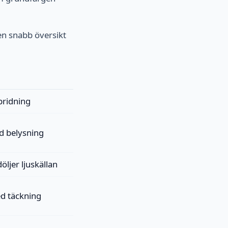
en snabb översikt
pridning
d belysning
öljer ljuskällan
d täckning