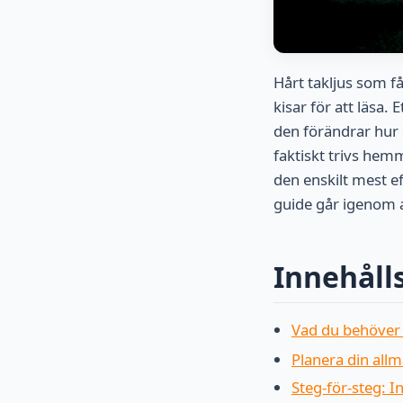
Hårt takljus som f
kisar för att läsa.
den förändrar hur
faktiskt trivs hem
den enskilt mest e
guide går igenom al
Innehåll
Vad du behöver 
Planera din all
Steg-för-steg: I