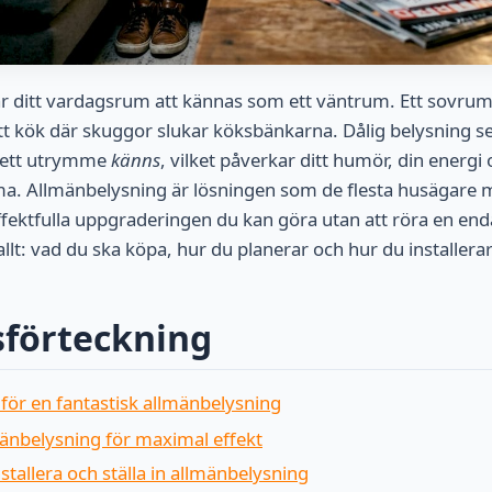
år ditt vardagsrum att kännas som ett väntrum. Ett sovrum
 Ett kök där skuggor slukar köksbänkarna. Dålig belysning ser
 ett utrymme
känns
, vilket påverkar ditt humör, din energ
ma. Allmänbelysning är lösningen som de flesta husägare m
ffektfulla uppgraderingen du kan göra utan att röra en en
lt: vad du ska köpa, hur du planerar och hur du installerar 
sförteckning
för en fantastisk allmänbelysning
mänbelysning för maximal effekt
nstallera och ställa in allmänbelysning