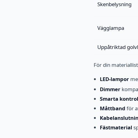
Skenbelysning
Vägglampa
Uppåtriktad gol
För din materiallis
LED-lampor
med
Dimmer
kompat
Smarta kontrol
Måttband
för a
Kabelanslutnin
Fästmaterial
sp