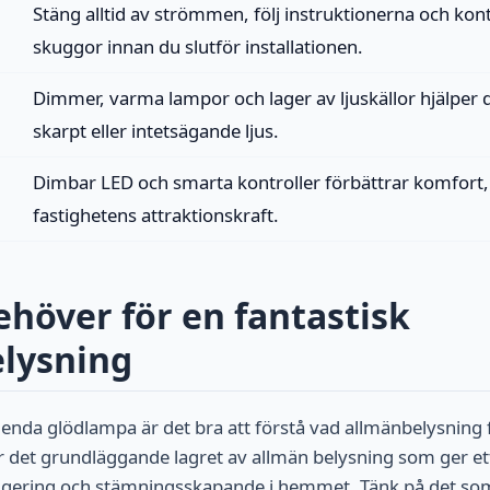
Stäng alltid av strömmen, följ instruktionerna och kont
skuggor innan du slutför installationen.
Dimmer, varma lampor och lager av ljuskällor hjälper d
skarpt eller intetsägande ljus.
Dimbar LED och smarta kontroller förbättrar komfort,
fastighetens attraktionskraft.
ehöver för en fantastisk
lysning
enda glödlampa är det bra att förstå vad allmänbelysning fa
 det grundläggande lagret av allmän belysning som ger et
vigering och stämningsskapande i hemmet. Tänk på det s