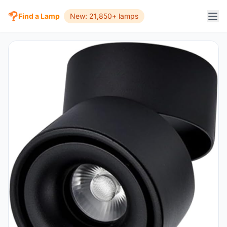
Find a Lamp
New: 21,850+ lamps