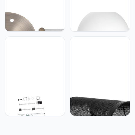
UKCOCO UKCOCO
UKCOCO UKCOCO
Kroonluchter Plafondplaat
Moderne Led-wandlamp
Creatief En Delicaat
Voor Slaapkamer Ronde
Ontwerp Lamp
Decoratieve Lamp Warme
Hanglampen Lamp
Verlichting Stijlvolle
Decoratie Licht Luifel
Huishoudelijke
Gemaakt Van Stevig
Gangwandlamp Voor
Materiaal
Thuis Gouden Afwerking
UKCOCO UKCOCO 1 Set
UKCOCO UKCOCO
Verlichting Accessoires
Vintage Drum Lampenkap
Kroonluchter Luifel Kit
Vervangende
Vintage Kroonluchter
Tafellampenkappen
Plafond Luifel Lichten
Unieke Lampenkap
Dekking Verlichting
Rustieke Lampenkap