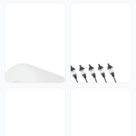
Lichtkap Kit Metalen
ketting licht gouden rand
Haken Kroonluchter
elektrisch licht zwarte
Baldakijn Plafondplaat
afwerking licht schakelaar
Met Haak Lampen
snoer licht trekkoord licht
Onderdelen Plafondlamp
fan rits Accessoires
Afdekplaat Luifel Takken
Ijzer
UKCOCO UKCOCO
UKCOCO UKCOCO 5Pcs
Glazen Lampenkap
Model Tuinlicht Dorp
Hanglampkappen
Uptown Lichten Mini Led-
Plafondlampkap voor
Straatverlichting Buiten
Tafelkroonluchter
Speelgoed Lantaarnpaal
Lampen Kinderspeelgoed
Tuinversiering
Lantaarnpaal Roestvrij
Staal Plus Abs