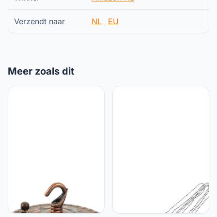
Verzendt naar
NL
EU
Meer zoals dit
UKCOCO UKCOCO
UKCOCO UKCOCO 2
Kroonluchter Haak Haken
Stuks plafondventilator
Voor Hanglampen Metalen
eindstukken voor lampen