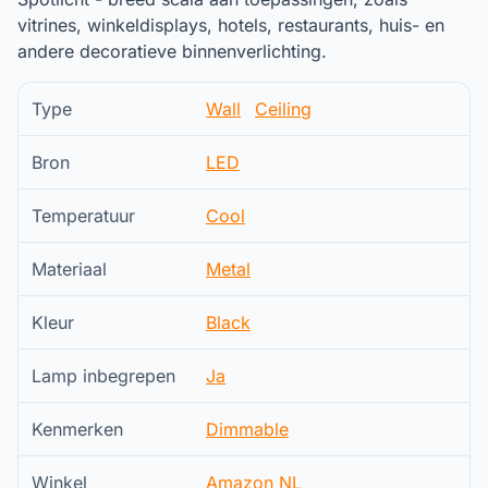
vitrines, winkeldisplays, hotels, restaurants, huis- en
andere decoratieve binnenverlichting.
Type
Wall
Ceiling
Bron
LED
Temperatuur
Cool
Materiaal
Metal
Kleur
Black
Lamp inbegrepen
Ja
Kenmerken
Dimmable
Winkel
Amazon NL