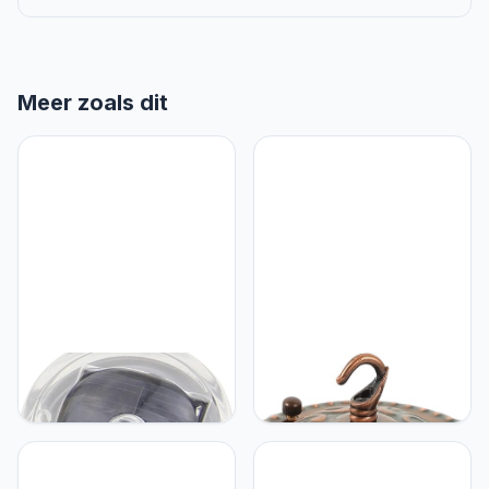
Meer zoals dit
UKCOCO UKCOCO
UKCOCO UKCOCO
begraven licht muurlamp
Kroonluchter Haak Haken
wall light garden
Voor Hanglampen
grondlampen op zonne-
Metalen Lichtkap Kit
energie buiten zonne-
Metalen Haken
licht dekverlichting op e-
Kroonluchter Baldakijn