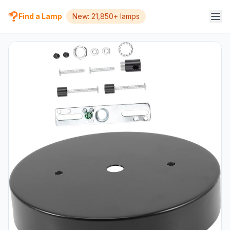
Find a Lamp
New: 21,850+ lamps