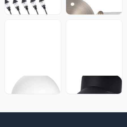
UKCOCO UKCOCO 5Pcs
UKCOCO UKCOCO
Model Tuinlicht Dorp
Kroonluchter Plafondplaat
Uptown Lichten Mini Led-
Creatief En Delicaat
Straatverlichting Buiten
Ontwerp Lamp
Speelgoed Lantaarnpaal
Hanglampen Lamp
Lampen Kinderspeelgoed
Decoratie Licht Luifel
Tuinversiering
Gemaakt Van Stevig
Lantaarnpaal Roestvrij
Materiaal
Staal Plus Abs
UKCOCO UKCOCO
UKCOCO UKCOCO Led-
Moderne Led-wandlamp
inbouwplafondlamp Van
Voor Slaapkamer Ronde
Aluminium 10w Dimbaar
Decoratieve Lamp Warme
Plafondmontage 360°
Verlichting Stijlvolle
Draaibaar Voor
Huishoudelijke
Winkeldisplay
Gangwandlamp Voor
Thuis Gouden Afwerking