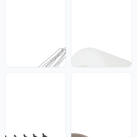
energie waterdicht
Plafondplaat Met Haak
deklicht tuinlamp buiten
Lampen Onderdelen
lamp op e-
Plafondlamp Afdekplaat
Luifel Takken Ijzer
UKCOCO UKCOCO 2
UKCOCO UKCOCO
Stuks plafondventilator
Glazen Lampenkap
eindstukken voor lampen
Hanglampkappen
ketting licht gouden rand
Plafondlampkap voor
elektrisch licht zwarte
Tafelkroonluchter
afwerking licht schakelaar
snoer licht trekkoord licht
fan rits Accessoires