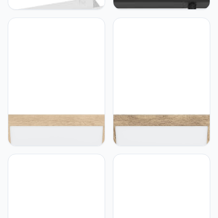
plafondlamp,
uitbreidbare set met 3
plafondpaneel van wit
plafondspots,
metaal en kunststof,
plafondlamp raillijst van
plafondlamp warmwit,
aluminium en kunststof in
neutraal wit, koudwit, 15 x
zwart, lampen met GU10-
120 cm
fitting, 102 cm
Eglo EGLO Plafondlamp
Eglo EGLO Plafondlamp
Piglionasso met houten
Piglionasso met houten
deco frame, LED-paneel
deco frame, LED-paneel
van hout in lichtbruin, lamp
van hout in lichtbruin
plafond voor keuken,
gevlamd, lamp plafond
kantoor of hal, neutraal
voor keuken, kantoor of
wit, L x B 50 cm
hal, neutraal wit, L x B 50
cm