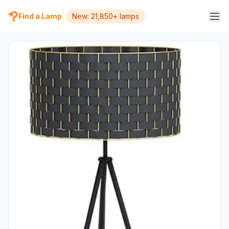
Find a Lamp
New: 21,850+ lamps