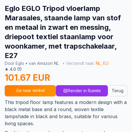
Eglo EGLO Tripod vloerlamp
Marasales, staande lamp van stof
en metaal in zwart en messing,
driepoot textiel staanlamp voor
woonkamer, met trapschakelaar,
E27
Door Eglo • van Amazon NL
• Verzendt naar:
NL
,
EU
★ 4.0 (1)
101.67 EUR
Ga naar winkel
Render in Ruimte
Terug
This tripod floor lamp features a modern design with a
black metal base and a round, woven textile
lampshade in black and brass, suitable for various
living spaces.