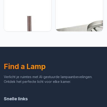
Eglo Extravagante
Eglo Eglo BREA staande
staande lamp kristal
lamp, warmwit
plafond schijnwerper
struik staande lamp Eglo
86936
Find a Lamp
Verlicht je ruimtes met AI-gestuurde lampaanbevelingen.
Ontdek het perfecte licht voor elke kamer.
Snelle links