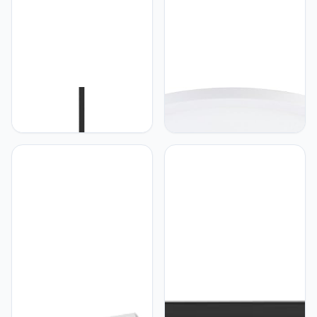
Eglo EGLO Vloerlamp
Eglo EGLO LED
Tabley, staande lamp met
inbouwspot Fueva Flex, Ø
lampenkap, staanlamp
22,5cm, spot voor
van zwart metaal, bamboe
universele boorgatmaten
en linnen, staanlamp voor
van aluminium in wit met
woonkamer, E27 fitting,
kunststof oppervlak,
150 cm
vlakke inbouw lamp,
inbouwdiepte 25 mm,
plafondlamp neutraal wit
Eglo EGLO Moradillo Led-
Eglo EGLO Hoogvolt
paneel, platte
railsysteem Easy Track,