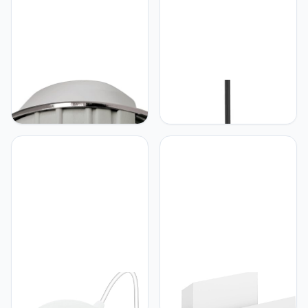
Eglo EGLO Pineda Led-
Eglo EGLO LED hanglamp
inbouwspot, ledspot van
Barbotto, pendellamp
kunststof, led-inbouwlamp
boven eettafel met
in nikkel-mat, dimbaar,
indirecte verlichting,
plat en draaibaar, Ø 8,4
plafondlamp hangend van
cm
metaal in zwart en
houtlook, GU10 lichtbron,
warm wit, FSC
gecertificeerd
Eglo EGLO Petto 1
Eglo EGLO Wandlamp
tafellamp, staal, 3,3 watt,
Timparossa, muurlamp