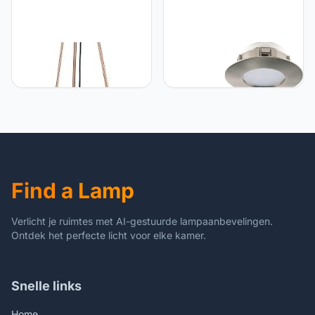
Eglo EGLO Camporale
Eglo EGLO 86431 staande
staande lamp, staal,
lamp, nikkel mat wit
textiel, 60 W, messing,
zwart, goud
Find a Lamp
Verlicht je ruimtes met AI-gestuurde lampaanbevelingen.
Ontdek het perfecte licht voor elke kamer.
Snelle links
Home