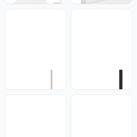
wit
met up down light, lamp
wand binnen met indirect
licht, wandverlichting van
metaal in wit, wandspot
voor gang en woonkamer,
E27 fitting
Eglo EGLO serie PRIDDY-
Eglo EGLO Vloerlamp
P, SL, pastel abrikoos
Narices, 1-lichts staande
lamp in minimalistisch
design, staanlamp voor
woonkamer van metaal in
mat messing, goud en
zwart, met
trapschakelaar, E27 fitting