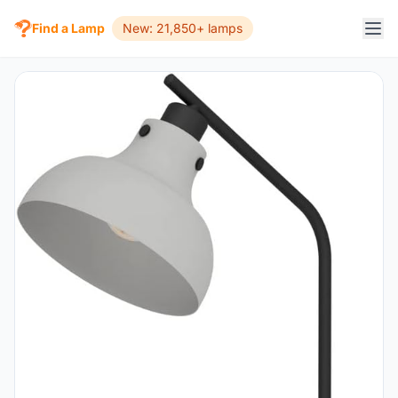
Find a Lamp
New: 21,850+ lamps