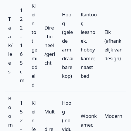
Kl
1
ei
Hoo
Kantoo
T
2
n
g
r,
a
2
Dire
to
(gele
leesho
Elk
a
–
ctio
t
de
ek,
(afhank
k/
1
neel
ge
arm,
hobby
elijk van
le
6
/geri
mi
draai
kamer,
design)
e
5
cht
dd
bare
naast
s
c
el
kop)
bed
m
d
B
1
Kl
Hoo
o
5
ei
Mult
g
o
Woonk
Modern
2
n
i-
(indi
m
amer,
,
–
(e
dire
vidu