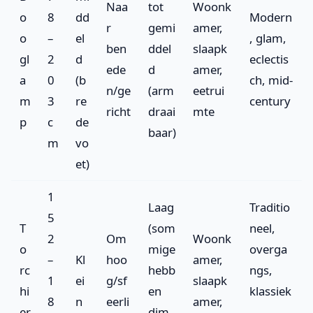
Naa
tot
Woonk
o
8
dd
Modern
r
gemi
amer,
o
–
el
, glam,
ben
ddel
slaapk
gl
2
d
eclectis
ede
d
amer,
a
0
(b
ch, mid-
n/ge
(arm
eetrui
m
3
re
century
richt
draai
mte
p
c
de
baar)
m
vo
et)
1
Laag
Traditio
5
T
(som
neel,
2
Om
Woonk
o
mige
overga
–
Kl
hoo
amer,
rc
hebb
ngs,
1
ei
g/sf
slaapk
hi
en
klassiek
8
n
eerli
amer,
er
dim
,