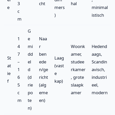
3
cht
hal
e
mers
minimal
c
)
istisch
m
G
1
e
Naa
4
mi
r
Woonk
Hedend
7
dd
ben
amer,
aags,
St
Laag
–
el
ede
studee
Scandin
at
(vast
1
d
n/ge
rkamer
avisch,
ie
e
6
(d
richt
, grote
industri
f
kap)
5
rie
(alg
slaapk
eel,
c
po
eme
amer
modern
m
te
en)
n)