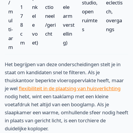
/
studio,
eclectis
1
nk
ctio
ele
m
open
ch,
7
el
neel
arm
ul
ruimte
overga
8
e
/geri
verst
ti-
s
ngs
c
vo
cht
ellin
ar
m
et)
g)
m
Het begrijpen van deze onderscheidingen stelt je in
staat om kandidaten snel te filteren. Als je
thuiskantoor beperkte vloeroppervlakte heeft, maar
je wel
flexibiliteit in de plaatsing van huisverlichting
nodig hebt, wint een taaklamp met een kleine
voetafdruk het altijd van een booglamp. Als je
slaapkamer een warme, omhullende sfeer nodig heeft
in plaats van gericht licht, is een torchiere de
duidelijke koploper.