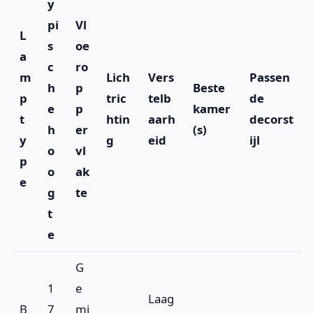
y
pi
Vl
L
s
oe
a
c
ro
m
Lich
Vers
Passen
h
p
Beste
p
tric
telb
de
e
p
kamer
t
htin
aarh
decorst
h
er
(s)
y
g
eid
ijl
o
vl
p
o
ak
e
g
te
t
e
G
1
e
Laag
B
7
mi