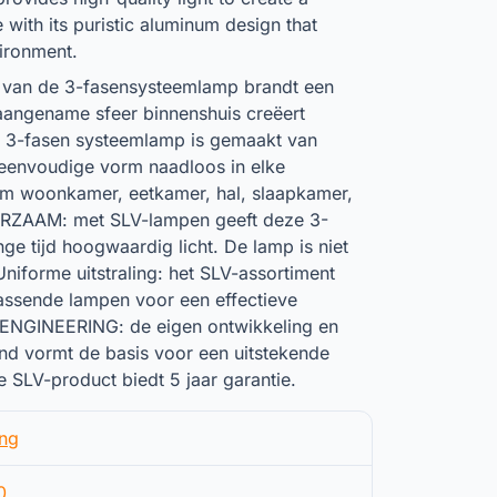
with its puristic aluminum design that
vironment.
aat van de 3-fasensysteemlamp brandt een
aangename sfeer binnenshuis creëert
-fasen systeemlamp is gemaakt van
 eenvoudige vorm naadloos in elke
om woonkamer, eetkamer, hal, slaapkamer,
URZAAM: met SLV-lampen geeft deze 3-
e tijd hoogwaardig licht. De lamp is niet
Uniforme uitstraling: het SLV-assortiment
passende lampen voor een effectieve
ENGINEERING: de eigen ontwikkeling en
land vormt de basis voor een uitstekende
 SLV-product biedt 5 jaar garantie.
ing
0