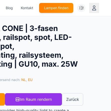
🇩🇪
Blog
Kontakt
Lampen finden
 CONE | 3-fasen
railspot, spot, LED-
pot,
ting, railsysteem,
ting | GU10, max. 25W
ersand nach:
NL
,
EU
Im Raum rendern
Zurück
ovides high-quality light to create a