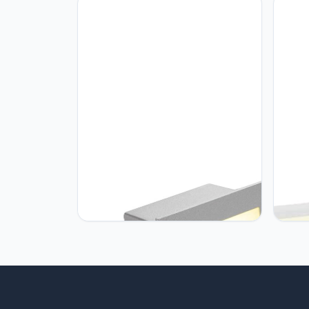
E27 40 W chroom
binne
zwart
SLV SLV wandinbouwarmatuur
SLV S
GLENOS afdekking 200 voor lineair
raste
profiel 2713 / plafond- en
matwi
wandverlichting binnen, led spot,
inbouwarmatuur,
wandinbouwarmatuur, plafondspot /
3000K 1W 40lm grijs