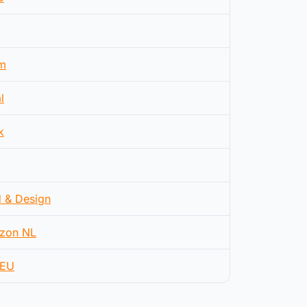
m
l
k
d & Design
zon NL
EU