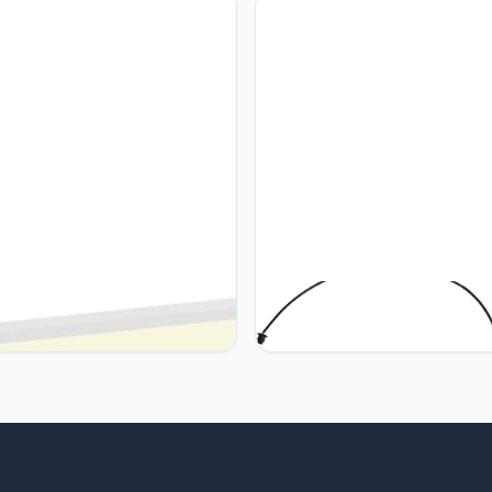
nverlichting | GU10, max. 25W,
/glas
LV PANLED LED-paneel voor
SLV SLV staand armatuur FE
rplafonds, 620x620mm,
BOW BASIS E27 / binnenverlich
t, 4000K
studiolamp, woonkamerlamp, 
armatuur, leeslamp / E27 25 W