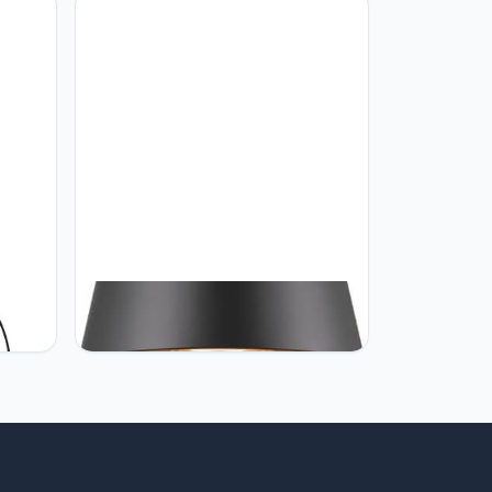
NDA
SLV SLV Paddenstoel lamp Photoni
ting,
45 zwart - 45cm - 1007587
deco-
 zwart