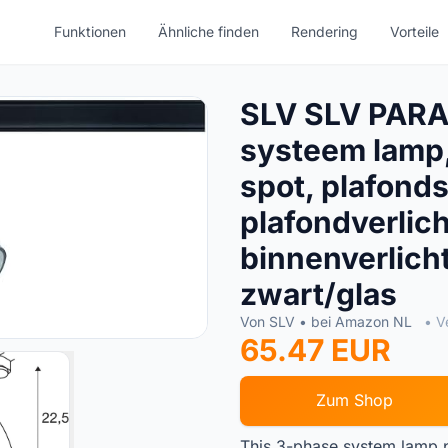
Funktionen
Ähnliche finden
Rendering
Vorteile
SLV SLV PARA
systeem lamp, 
spot, plafonds
plafondverlich
binnenverlich
zwart/glas
Von SLV • bei Amazon NL
• V
65.47 EUR
Zum Shop
This 3-phase system lamp pr