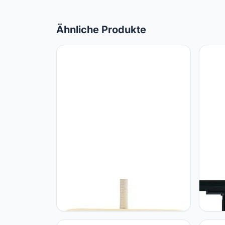
Ähnliche Produkte
SLV SLV pendelarmatuur
SLV S
QUADRASS/woonkamerlamp,
syste
binnenverlichting, hangarmatuur
LED-s
eetkamer, led, plafondarmatuur /
plafon