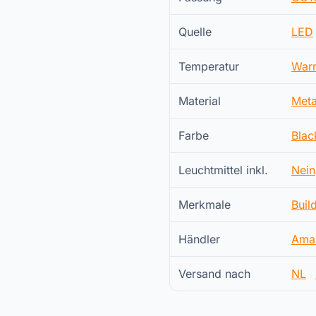
Quelle
LED
Temperatur
War
Material
Meta
Farbe
Blac
Leuchtmittel inkl.
Nein
Merkmale
Buil
Händler
Ama
Versand nach
NL