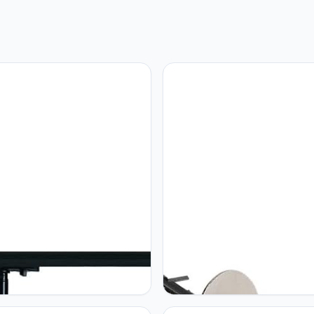
LV PARA CONE | 1-fase
SLV SLV plafondhaak voor FIT
em lamp, railspot, schijnwerper,
pendelarmatuur plafondmonta
pot, plafondspot,
dverlichting, railsysteem,