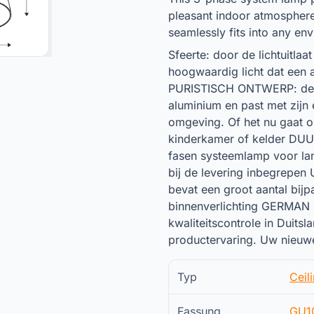
pleasant indoor atmosphere 
seamlessly fits into any en
Sfeerte: door de lichtuitl
hoogwaardig licht dat een 
PURISTISCH ONTWERP: de 3
aluminium en past met zijn
omgeving. Of het nu gaat 
kinderkamer of kelder DU
fasen systeemlamp voor lang
bij de levering inbegrepen 
bevat een groot aantal bij
binnenverlichting GERMAN 
kwaliteitscontrole in Duits
productervaring. Uw nieuwe
Typ
Ceil
Fassung
GU1