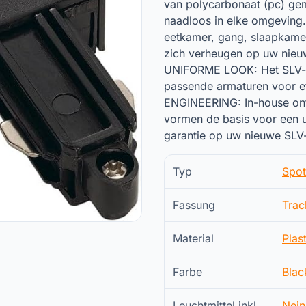
van polycarbonaat (pc) ge
naadloos in elke omgeving.
eetkamer, gang, slaapkamer
zich verheugen op uw nieuw
UNIFORME LOOK: Het SLV-as
passende armaturen voor e
ENGINEERING: In-house ontw
vormen de basis voor een ui
garantie op uw nieuwe SLV
Typ
Spot
Fassung
Trac
Material
Plast
Farbe
Blac
Leuchtmittel inkl.
Nein