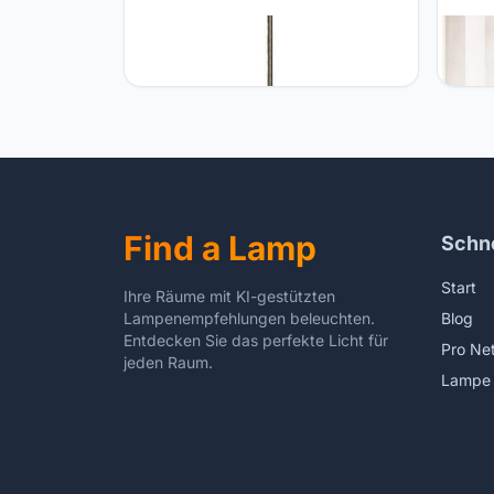
SLV SLV mechanische component
SLV S
Fenda lampenkap/accessoires voor
lamps
staande lamp, staande lamp, LED-
stand
lamp woonkamer/zwart
room
Find a Lamp
Schne
Start
Ihre Räume mit KI-gestützten
Lampenempfehlungen beleuchten.
Blog
Entdecken Sie das perfekte Licht für
Pro Ne
jeden Raum.
Lampe 