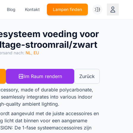
🇩🇪
Blog
Kontakt
Lampen finden
esysteem voeding voor
ltage-stroomrail/zwart
ersand nach:
NL
,
EU
Im Raum rendern
Zurück
ccessory, made of durable polycarbonate,
t seamlessly integrates into various indoor
h-quality ambient lighting.
rdt aangevuld met de juiste accessoires en
g licht dat binnen voor een aangename
SIGN: De 1-fase systeemaccessoires zijn