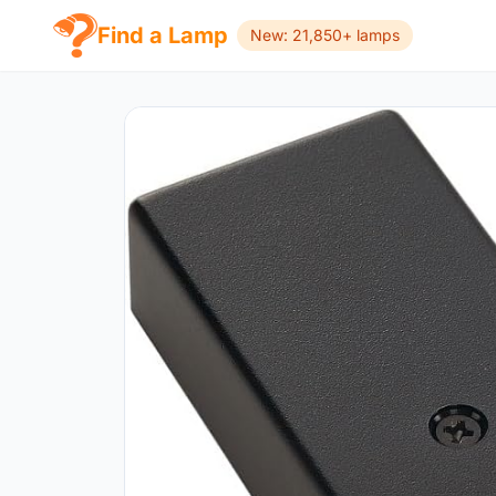
Find a Lamp
New: 21,850+ lamps