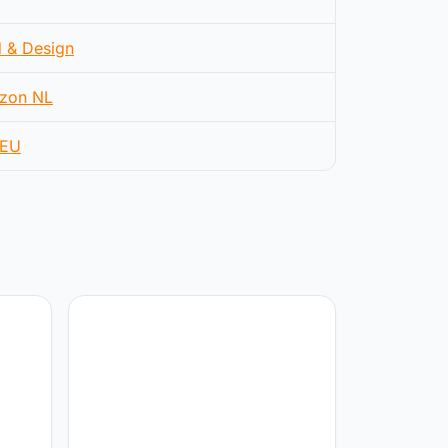
d & Design
zon NL
EU