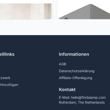
LV FENDA glass
SLV SLV plafondrozet voor
hade/accessory for floor lamp,
GLENOS/grijs
ing lamp, LED lamp living
/brown
lllinks
Informationen
AGB
Datenschutzerklärung
tzwerk
Affiliate-Offenlegung
hinzufügen
Kontakt
E-Mail:
hello@findalamp.com
Rotterdam, The Netherlands