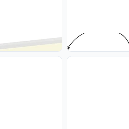
LV PANLED LED-paneel voor
SLV SLV staand armatuur FE
rplafonds, 620x620mm,
BOW BASIS E27 / binnenverlich
t, 4000K
studiolamp, woonkamerlamp, 
armatuur, leeslamp / E27 25 W