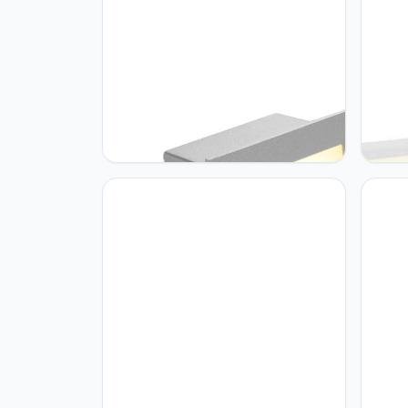
SLV SLV wandinbouwarmatuur
SLV S
GLENOS afdekking 200 voor lineair
raste
profiel 2713 / plafond- en
matwi
wandverlichting binnen, led spot,
inbouwarmatuur,
wandinbouwarmatuur, plafondspot /
3000K 1W 40lm grijs