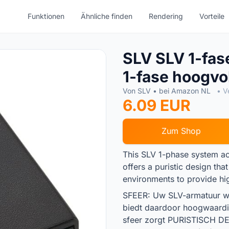
Funktionen
Ähnliche finden
Rendering
Vorteile
SLV SLV 1-fas
1-fase hoogvo
Von SLV • bei Amazon NL
• V
6.09 EUR
Zum Shop
This SLV 1-phase system a
offers a puristic design tha
environments to provide hig
SFEER: Uw SLV-armatuur wo
biedt daardoor hoogwaardi
sfeer zorgt PURISTISCH DE