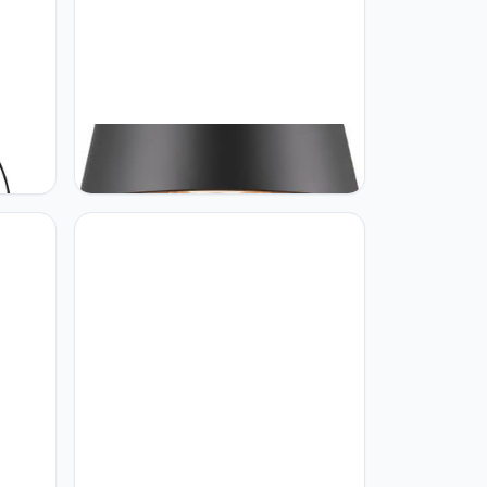
NDA
SLV SLV Paddenstoel lamp Photoni
ting,
45 zwart - 45cm - 1007587
deco-
 zwart