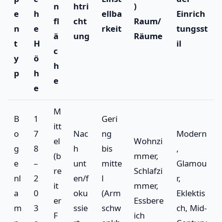
n
htri
)
e
h
ellba
Einrich
fl
cht
Raum/
n
e
rkeit
tungsst
ä
ung
Räume
t
H
il
c
y
ö
h
p
h
e
e
M
B
1
Geri
itt
o
7
Nac
ng
Modern
el
Wohnzi
g
8
h
bis
,
(b
mmer,
e
–
unt
mitte
Glamou
re
Schlafzi
nl
2
en/f
l
r,
it
mmer,
a
0
oku
(Arm
Eklektis
er
Essbere
m
3
ssie
schw
ch, Mid-
F
ich