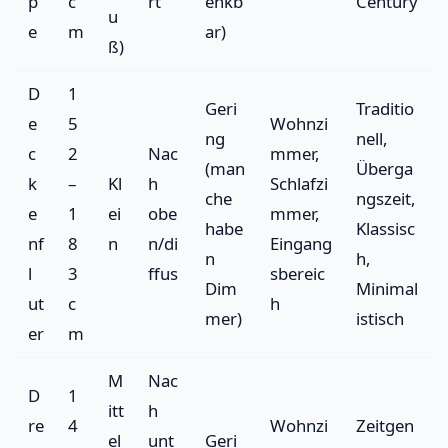
p
c
rt
enkb
Century
u
e
m
ar)
ß)
D
1
Geri
Traditio
e
5
Wohnzi
ng
nell,
c
2
Nac
mmer,
(man
Überga
k
–
Kl
h
Schlafzi
che
ngszeit,
e
1
ei
obe
mmer,
habe
Klassisc
nf
8
n
n/di
Eingang
n
h,
l
3
ffus
sbereic
Dim
Minimal
ut
c
h
mer)
istisch
er
m
M
Nac
D
1
itt
h
re
4
Wohnzi
Zeitgen
el
unt
Geri