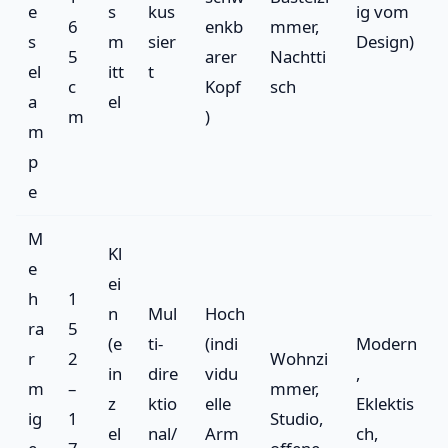
e
s
kus
ig vom
6
enkb
mmer,
s
m
sier
Design)
5
arer
Nachtti
el
itt
t
c
Kopf
sch
a
el
m
)
m
p
e
M
Kl
e
ei
h
1
n
Mul
Hoch
ra
5
(e
ti-
(indi
Modern
r
2
Wohnzi
in
dire
vidu
,
m
–
mmer,
z
ktio
elle
Eklektis
ig
1
Studio,
el
nal/
Arm
ch,