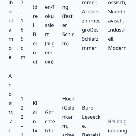
ib
7
mmer,
össisch,
(d
en/f
ng
ei
–
Arbeits
Skandin
re
oku
(fest
nl
1
zimmer,
avisch,
i
ssie
er
a
6
großes
Industri
B
rt
Schir
m
5
Schlafzi
ell,
ei
(allg
m)
p
c
mmer
Modern
n
em
e
m
e)
ein)
A
r
b
1
Hoch
ei
Kl
2
(Gele
Büro,
ts
ei
Geri
2
nkar
Leseeck
-/
n
chte
Beliebig
–
m,
e,
L
bi
t/fo
(abhäng
1
schw
Bastelzi