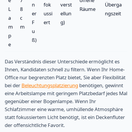
e
7
offene
n
fok
verst
Überga
L
8
Räume
er
ussi
ellun
ngszeit
a
c
F
ert
g)
m
m
u
p
ß)
e
Das Verständnis dieser Unterschiede ermöglicht es
Ihnen, Kandidaten schnell zu filtern. Wenn Ihr Home-
Office nur begrenzten Platz bietet, Sie aber Flexibilität
bei der
Beleuchtungsplatzierung
benötigen, gewinnt
eine Arbeitslampe mit geringem Platzbedarf jedes Mal
gegenüber einer Bogenlampe. Wenn Ihr
Schlafzimmer eine warme, umhüllende Atmosphäre
statt fokussiertem Licht benötigt, ist ein Deckenfluter
der offensichtliche Favorit.