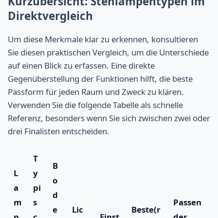
Kurzübersicht: Stehlampentypen im
Direktvergleich
Um diese Merkmale klar zu erkennen, konsultieren
Sie diesen praktischen Vergleich, um die Unterschiede
auf einen Blick zu erfassen. Eine direkte
Gegenüberstellung der Funktionen hilft, die beste
Passform für jeden Raum und Zweck zu klären.
Verwenden Sie die folgende Tabelle als schnelle
Referenz, besonders wenn Sie sich zwischen zwei oder
drei Finalisten entscheiden.
T
B
L
y
o
a
pi
d
m
s
Passen
e
Lic
Beste(r
p
c
Einst
der