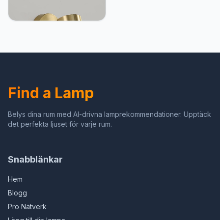
Binnenwandlamp Lecture
LED-lamp 350° draaibaar,
90° verstelbare
wandlamp, 3-kleurige
verlichting, voor
slaapkamer, hal,
badkamer, stijl A
Find a Lamp
Belys dina rum med AI-drivna lamprekommendationer. Upptäck
det perfekta ljuset för varje rum.
Snabblänkar
Hem
Blogg
Pro Nätverk