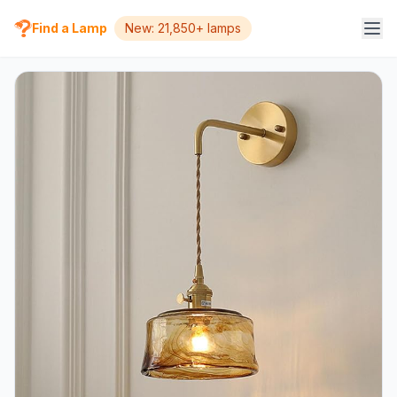
Find a Lamp
New: 21,850+ lamps