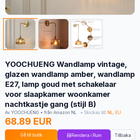
YOOCHUENG Wandlamp vintage,
glazen wandlamp amber, wandlamp
E27, lamp goud met schakelaar
voor slaapkamer woonkamer
nachtkastje gang (stijl B)
Av YOOCHUENG • från Amazon NL
• Skickas till:
NL
,
EU
68.89 EUR
Gå till butik
Rendera i Rum
Tillbaka