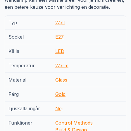
wandlamp kan een warme sfeer voor je huis creëren,
een betere keuze voor verlichting en decoratie.
Typ
Wall
Sockel
E27
Källa
LED
Temperatur
Warm
Material
Glass
Färg
Gold
Ljuskälla ingår
Nej
Funktioner
Control Methods
Build & Design