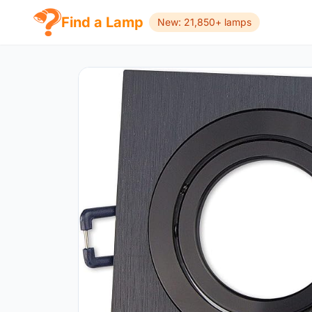
Find a Lamp
New: 21,850+ lamps