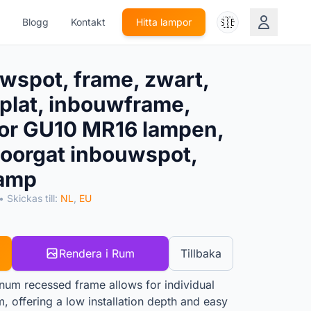
🇸🇪
Blogg
Kontakt
Hitta lampor
wspot, frame, zwart,
 plat, inbouwframe,
or GU10 MR16 lampen,
oorgat inbouwspot,
lamp
• Skickas till:
NL
,
EU
Rendera i Rum
Tillbaka
inum recessed frame allows for individual
m, offering a low installation depth and easy