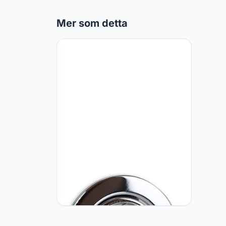
Mer som detta
Vonhoff Inbouwspot frame chroom
rond zwenkbaar - inbouwframe voor
GU10 MR16 lampen - Ø70mm
boorgat inbouwspot spot
inbouwlamp