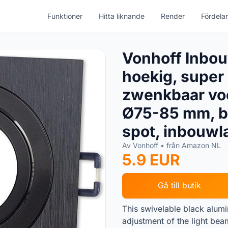
Funktioner
Hitta liknande
Render
Fördelar
Vonhoff Inbou
hoekig, super
zwenkbaar vo
Ø75-85 mm, b
spot, inbouw
Av Vonhoff • från Amazon NL
5.9 EUR
Gå till butik
This swivelable black alum
adjustment of the light bea