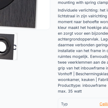
mounting with spring clamp
Individuele verlichting: he
lichtstraal in zijn valrichti
moment naar behoefte word
kleur maakt het hoekige al
en zorgt voor een bijzonder
achtergrondoppervlak. Lage
daarmee verbonden gering
installatie van het frame i
ruimtes mogelijk. Eenvoud
twee veerklemmen aan de a
grip van het inbouwframe i
Vonhoff | Beschermingsklas
woonkamer, keuken | Fabrik
Producttype: inbouwframe 
max. 35 watt
Typ
Ceil