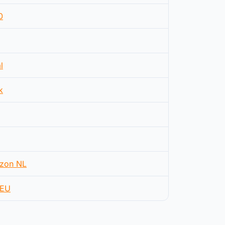
0
l
k
zon NL
EU