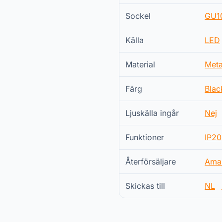
Sockel
GU1
Källa
LED
Material
Meta
Färg
Blac
Ljuskälla ingår
Nej
Funktioner
IP20
Återförsäljare
Ama
Skickas till
NL