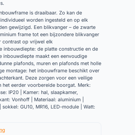
s.
t inbouwframe is draaibaar. Zo kan de
ng individueel worden ingesteld en op elk
en gewijzigd. Een blikvanger – de zwarte
uminium frame tot een bijzondere blikvanger
 contrast op vrijwel elk
 inbouwdiepte: de platte constructie en de
e inbouwdiepte maakt een eenvoudige
n dunne plafonds, muren en plafonds met holle
ige montage: het inbouwframe beschikt over
chterkant. Deze zorgen voor een veilige
n het eerder voorbereide boorgat. Merk:
se: IP20 | Kamer: hal, slaapkamer,
ant: Vonhoff | Materiaal: aluminium |
| sokkel: GU10, MR16, LED-module | Watt:
ing