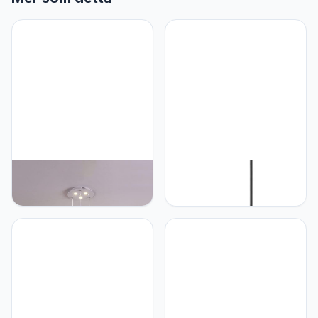
TTBDDDYH Moderne
TTBDDDYH LED
metalen hanglamp
geometrische vintage
armatuur 3-licht creativiteit
hanglamp met acryl
holle schaduw
lampenkap, industriële
waterdruppels hangende
draaibare hanglampen
licht verstelbare plafond
armatuur plafond
hangende lamp armatuur
kroonluchter lamp voor
voor eetkamer
slaapkamer, keuken,
woonkamer keuken
veranda dimbare 3-
eiland
kleuren hanglamp
verlichting