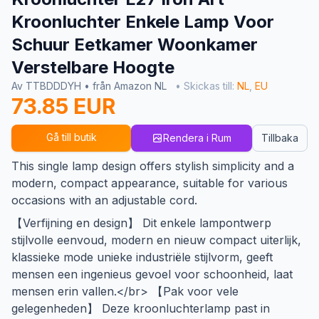
Kroonluchter Enkele Lamp Voor
Schuur Eetkamer Woonkamer
Verstelbare Hoogte
Av TTBDDDYH • från Amazon NL
• Skickas till:
NL
,
EU
73.85 EUR
Gå till butik
Rendera i Rum
Tillbaka
This single lamp design offers stylish simplicity and a
modern, compact appearance, suitable for various
occasions with an adjustable cord.
【Verfijning en design】 Dit enkele lampontwerp
stijlvolle eenvoud, modern en nieuw compact uiterlijk,
klassieke mode unieke industriële stijlvorm, geeft
mensen een ingenieus gevoel voor schoonheid, laat
mensen erin vallen.</br> 【Pak voor vele
gelegenheden】 Deze kroonluchterlamp past in