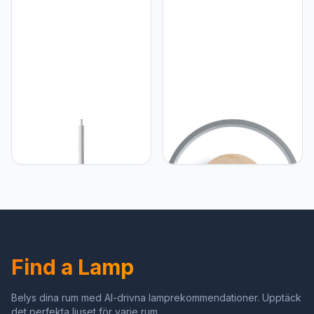
Moderne Wandlampen
hangende lamp plafond
Wandmontage Lamp
armatuur voor keuken
Slaapkamer Nachtkastje
eiland woonkamer
Wandlamp Wandlantaarn
boerderij foyer eetkamer
Voor Balkon Veranda
keuken
Gang Trap
TTBDDDYH Nordic
TTBDDDYH TTBDDDYH
Minimalistische Hanglamp
Moderne
Armatuur Moderne Witte
Wandkandelaars Grijze
Hanglamp Met Metalen
LED Wandlampen Dimbare
Schaduw Kroonluchter
Wandlamp 1-Light 18W
Metalen Hanglamp
Slaapkamer Nachtkastje
Verstelbare
Muur Lantaarn Indoor
Plafondmontage Armatuur
Wandmontage Lamp Hal
Voor Keuken Eiland Lamp
Woonkamer Wandlamp
Find a Lamp
Armatuur (3-kleuren)
Belys dina rum med AI-drivna lamprekommendationer. Upptäck
det perfekta ljuset för varje rum.