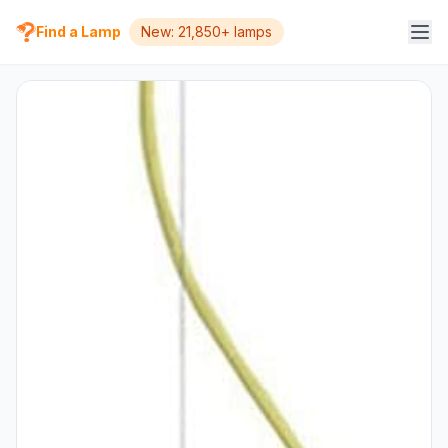
Find a Lamp
New: 21,850+ lamps