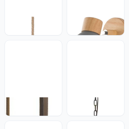
TTBDDDYH Industriële 1-
TTBDDDYH TTBDDDYH
Light Kit Vintage
Wandkandelaars
Henneptouw Hanglamp
Verlichtingsarmatuur voor
Retro Metalen Kooi
slaapkamer, geel bed
Hanglamp Verstelbare
Wandmontage Lamp
Rustieke Geweven Lamp
Blaker, Macaron Houten
Henneptouw Licht Voor
woonkamer Wandlantaarn
Keuken Eiland
Wandlampen, voor hal
Woonkamer Wastafel
Badkamer
E12/E14
wastafelverlichting
TTBDDDYH TTBDDDYH
TTBDDDYH 1-Light
Indoor LED
rustieke kroonluchter,
Wandkandelaars
metalen vintage
Verlichting Armatuur 1-
hangende lantaarn
Light Wit Dimbaar
hanger lichtpunt, vintage