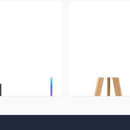
ng Room Bedroom Offices, 8W
stepless dimming, 3
lickering Bulb Included Tomons
kleurtemperaturen, voor woon
d Floor Lamp, Stepless Dimable
slaapkamer, kantoor, studio
n Modern Standing Light for
g Room Reading Room Bedroom
es, 8W Non-flickering Bulb
ded Tomons Tripod
s tomons Staande lamp
tomons tomons Staande lamp s
amer, led-vloerlamp, dimbaar,
van hout, staande lamp met pl
de lamp helderheid en
en E27 8 W gloeilamp, witte
temperatuur traploos instelbaar
lampenkap van stof, Scandina
iming en geheugenfunctie,
stijl, voor woonkamer, slaapka
kmodi, RGB staande lamp voor
kamer