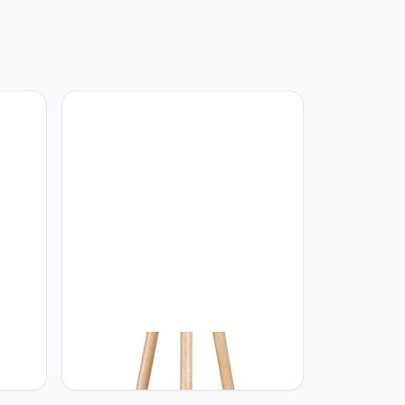
uble-
tomons Tomons Staande lamp,
de
vloerlamp driepoot van hout voor de
woonkamer, slaapkamer,