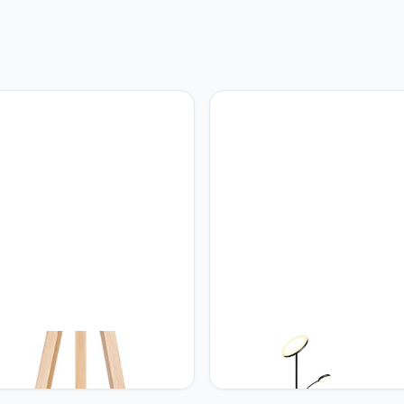
s Tomons Tripod Vloerlamp,
tomons Tomons Vloerlamp, Do
oos Dimbaar Houten Modern
Light Sky LED Torchiere Staan
ing Lamp for Living Room
lamp met afstandsbediening,