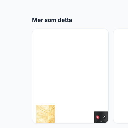
Mer som detta
tomons tomons Staande lamp,
tomon
woonkamer, dimbaar, RGB led-
Trapl
vloerlamp met afstandsbediening en
Stand