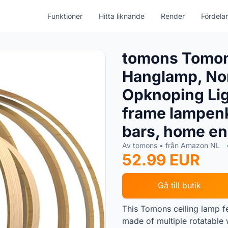
Funktioner
Hitta liknande
Render
Fördelar
tomons Tomo
Hanglamp, Nor
Opknoping Lig
frame lampenk
bars, home e
Av tomons • från Amazon NL
52.99 EUR
Gå till butik
This Tomons ceiling lamp f
made of multiple rotatable