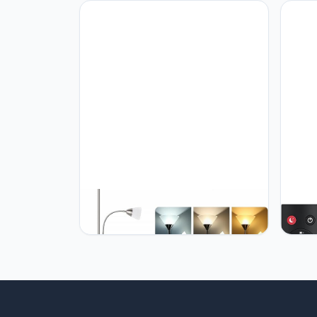
muzieksynchronisatie, leeslamp,
Readi
staande lamp met witte stoffen
Non-f
schaduw voor slaapkamer en
Tripo
speelkamer
Woode
Livin
Offic
Inclu
tomons tomons LED vloerlamp
tomon
woonkamer, vloerlamp dimbaar met
woonk
leeslamp en afstandsbediening,
staan
vloerlamp 3 kleuren, helderheid
kleur
traploos, touch control,
met t
plafondschijnwerper met twee
muzie
lampkoppen
slaap