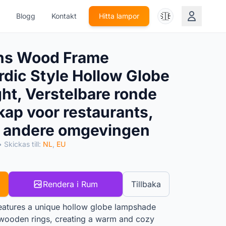
🇸🇪
Blogg
Kontakt
Hitta lampor
ns Wood Frame
dic Style Hollow Globe
ht, Verstelbare ronde
ap voor restaurants,
n andere omgevingen
• Skickas till:
NL
,
EU
Rendera i Rum
Tillbaka
eatures a unique hollow globe lampshade
 wooden rings, creating a warm and cozy