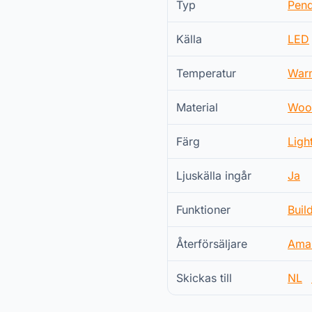
Typ
Pend
Källa
LED
Temperatur
War
Material
Woo
Färg
Ligh
Ljuskälla ingår
Ja
Funktioner
Buil
Återförsäljare
Ama
Skickas till
NL