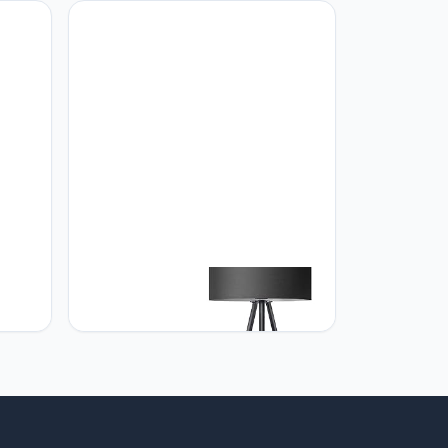
scandinavische stijl [energieklasse
kamer,
A++]
tatief
tomons tomons Staande lamp, led,
ank
dimbaar, staande lamp, modern, met
driepootstatief van metaal, staande
vische
lamp voor woonkamer en
mer
slaapkamer, leeslamp, vloerlamp -
zwart