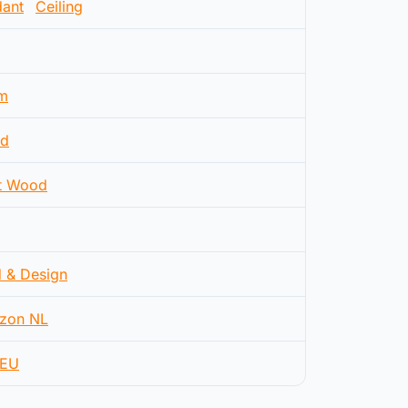
ant
Ceiling
m
d
t Wood
d & Design
zon NL
EU