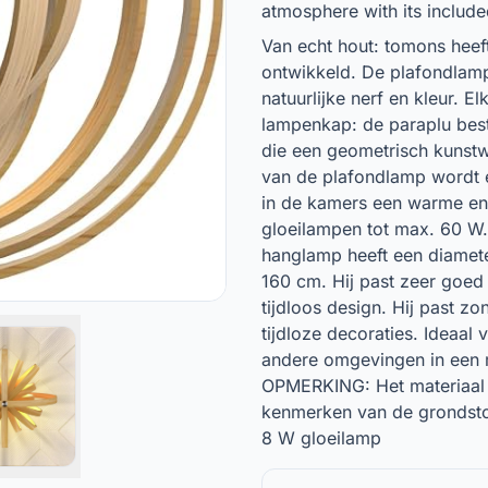
atmosphere with its includ
Van echt hout: tomons hee
ontwikkeld. De plafondlamp
natuurlijke nerf en kleur. 
lampenkap: de paraplu best
die een geometrisch kunstw
van de plafondlamp wordt 
in de kamers een warme en 
gloeilampen tot max. 60 W.
hanglamp heeft een diamet
160 cm. Hij past zeer goed i
tijdloos design. Hij past zo
tijdloze decoraties. Ideaal 
andere omgevingen in een 
OPMERKING: Het materiaal 
kenmerken van de grondstof
8 W gloeilamp