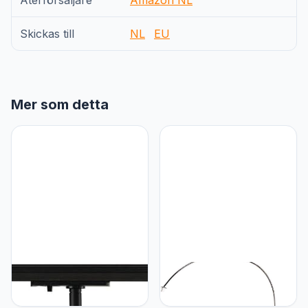
Återförsäljare
Amazon NL
Skickas till
NL
EU
Mer som detta
SLV SLV LED 1-Fase Spot
SLV SLV staand armatuur
Puri | Draai- En Draaibare
FENDA BOW
Railspot, Led-Spot,
basisstation/binnenverlichting,