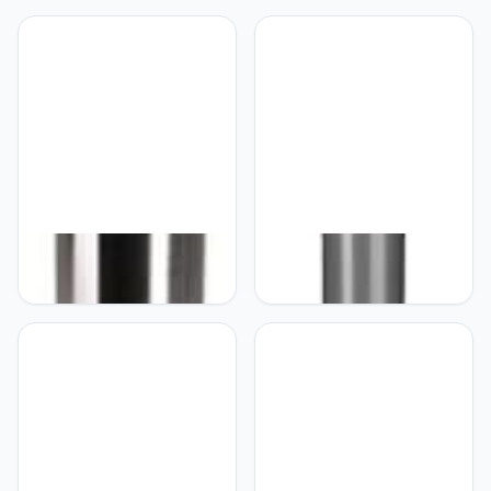
Plafondspot, Plafondlamp,
studiolamp,
Railsysteem,
woonkamerlamp, deco-
Binnenverlichting, 1P-
armatuur, leeslamp / E27
Lamp | Gu10 Qpar51,
25 W chroom
Zwart, Max. Eek E-A++
SLV Staande lamp BIG
SLV Staande lamp ALPA
NAILS 80 roestvrij staal
CONE 100, steengrijs EEK:
EEK: A - A+
A - A+