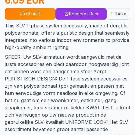
6.09 EUR
Gå till butik
Rendera i Rum
Tillbaka
This SLV 1-phase system accessory, made of durable
polycarbonate, offers a puristic design that seamlessly
integrates into various indoor environments to provide
high-quality ambient lighting.
SFEER: Uw SLV-armatuur wordt aangevuld met de
juiste accessoires en biedt daardoor hoogwaardig licht
dat binnen voor een aangename sfeer zorgt
PURISTISCH DESIGN: De 1-fase systeemaccessoires
zijn van polycarbonaat (pc) gemaakt en passen met
hun eenvoudige vorm naadloos in elke omgeving. Of
het nu gaat om een ​​woonkamer, eetkamer, gang,
slaapkamer, kinderkamer of kelder KWALITEIT: u kunt
zich verheugen op uw nieuwe product in de
gebruikelijke SLV-kwaliteit UNIFORME LOOK: Het SLV-
assortiment bevat een groot aantal passende