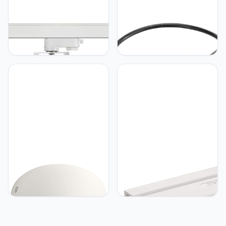
SLV SLV 3-
SLV SLV Easytec System
fasensysteemspot EURO
power supply for
SPOT/spot, ledspot,
EASYTEC II/black
plafondspot,
plafondarmatuur,
railsysteem,
binnenverlichting/GU10 25
W wit
SLV SLV EUTRAC
SLV SLV EUTRAC power
Universal Point
supply/white
Connection/White