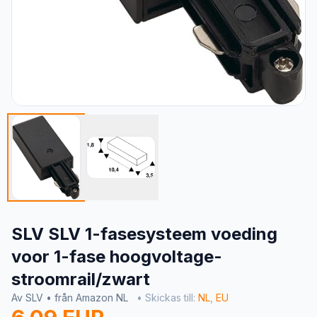
SLV SLV 1-fasesysteem voeding
voor 1-fase hoogvoltage-
stroomrail/zwart
Av SLV • från Amazon NL
• Skickas till:
NL
,
EU