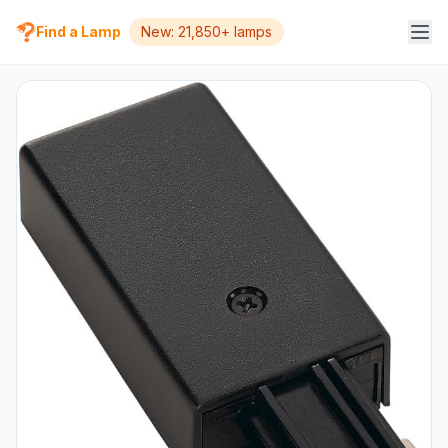
Find a Lamp
New: 21,850+ lamps