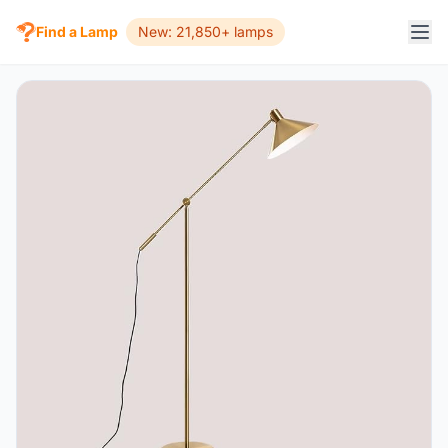
Find a Lamp
New: 21,850+ lamps