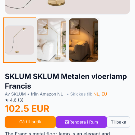
SKLUM SKLUM Metalen vloerlamp
Francis
Av SKLUM • från Amazon NL
• Skickas till:
NL
,
EU
★ 4.6 (3)
102.5 EUR
Gå till butik
Rendera i Rum
Tillbaka
The Francis metal floor lamp is an elegant and