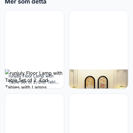
Mer som detta
runjuly Floor Lamp with
runjuly Floor Lamp with
Table Set of 2, End Tables
Table Set of 2, End Tables
with Lamps Attached 3-
with Lamps Attached 3-
Color Temperature Bulb,
Color Temperature Bulb,
Side Table with Lamp with
Side Table with Lamp with
3 Drawers & Charging,
3 Drawers & Charging,
Lamps Tables Combo for
Lamps Tables Combo for
Bedroom, Dorm - Rustic
Bedroom, Dorm - Black
Brown