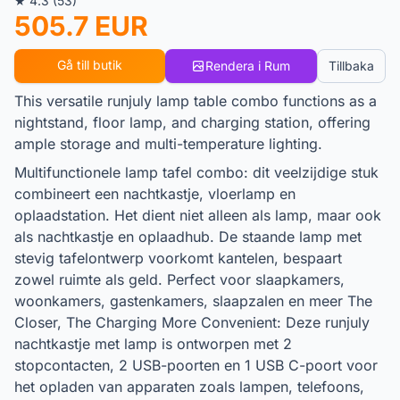
★ 4.3 (53)
505.7 EUR
Gå till butik
Rendera i Rum
Tillbaka
This versatile runjuly lamp table combo functions as a
nightstand, floor lamp, and charging station, offering
ample storage and multi-temperature lighting.
Multifunctionele lamp tafel combo: dit veelzijdige stuk
combineert een nachtkastje, vloerlamp en
oplaadstation. Het dient niet alleen als lamp, maar ook
als nachtkastje en oplaadhub. De staande lamp met
stevig tafelontwerp voorkomt kantelen, bespaart
zowel ruimte als geld. Perfect voor slaapkamers,
woonkamers, gastenkamers, slaapzalen en meer The
Closer, The Charging More Convenient: Deze runjuly
nachtkastje met lamp is ontworpen met 2
stopcontacten, 2 USB-poorten en 1 USB C-poort voor
het opladen van apparaten zoals lampen, telefoons,