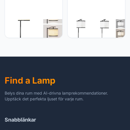
runjuly Floor Lamp with
runjuly runjuly
Table, End Tables with
Nachtstandaard met
Lamps Attached 3-Color
lamp, set van 2, vloerlamp
Temperature Bulb, Side
met tafel bevestigd 3-
Table with Lamp with 2
kleuren temperatuurlamp,
Drawers & Charging,
eindtafellamp met 3 laden
Lamps Tables Combo for
en opladen, lamp tafel
Bedroom, Dorm,
combo voor slaapkamer,
Apartment - Rustic Brown
woonkamer, slaapzaal -
Find a Lamp
Belys dina rum med AI-drivna lamprekommendationer.
Upptäck det perfekta ljuset för varje rum.
Snabblänkar