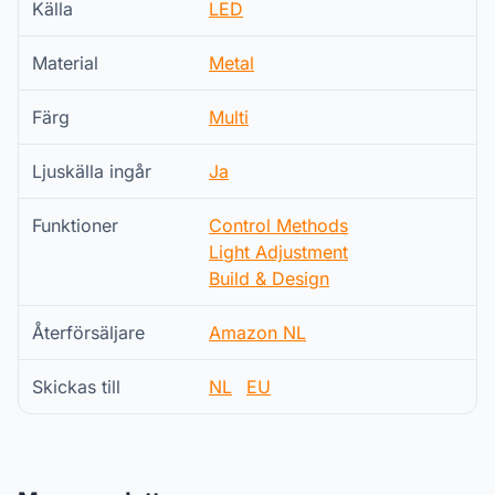
Källa
LED
Material
Metal
Färg
Multi
Ljuskälla ingår
Ja
Funktioner
Control Methods
Light Adjustment
Build & Design
Återförsäljare
Amazon NL
Skickas till
NL
EU