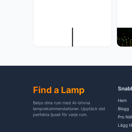
Paco Home Paco Home Hanglamp
Paco 
Pendel Eetkamer Keukenlamp Hang
Staan
Eettafellamp Scandinavisch 1,5m
Terra
Textielkabel Inkortbaar Eenvoudige
Snoer
Montage E27, Kleur: Zwart-hout,
E27, K
Type lamp: Design T
Find a Lamp
Snab
Hem
Belys dina rum med AI-drivna
lamprekommendationer. Upptäck det
Blogg
perfekta ljuset för varje rum.
Pro Nä
Lägg ti