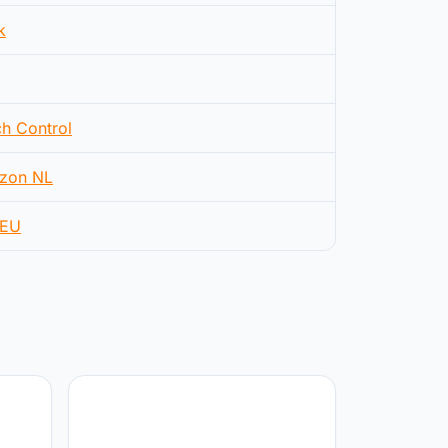
k
h Control
zon NL
EU