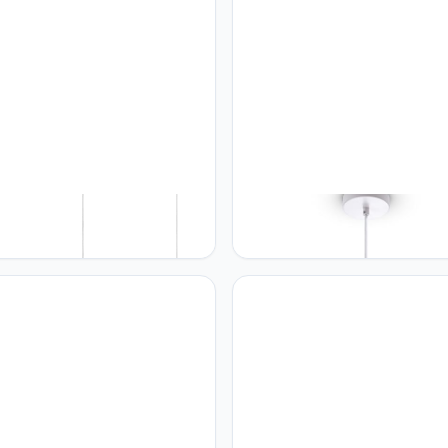
 Home Paco Home Pendellamp
Paco Home Paco Home Pende
fel Korf Boho Hanglamp
Eetkamer Hanglamp Keukenla
mer Lamp E27 Rotan Papier,
Eettafellamp Hangend Kap 1,5
:Wit (Ø28 + Ø30 + Ø33cm),
Textielkabel E27 Industrieel,
ype__Kleur:Hanglamp - Wit
Kleur:Goud (Ø40.5cm),
Lamptype__Kleur:Hanglamp - 