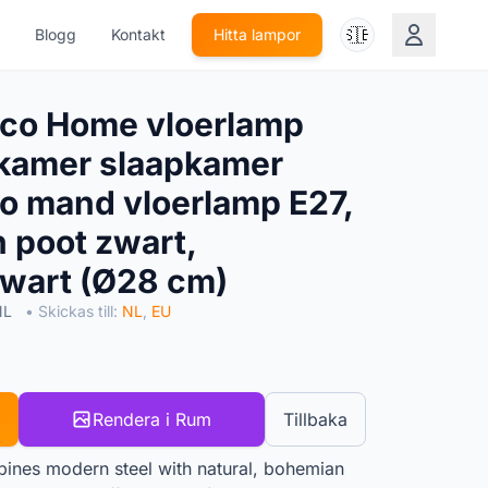
🇸🇪
Blogg
Kontakt
Hitta lampor
co Home vloerlamp
amer slaapkamer
ho mand vloerlamp E27,
 poot zwart,
wart (Ø28 cm)
NL
• Skickas till:
NL
,
EU
Rendera i Rum
Tillbaka
bines modern steel with natural, bohemian