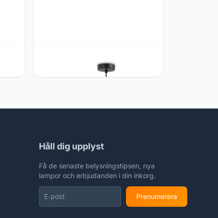
Paco Home Paco Home LED
Hanglamp Woonkamer Hanglamp
Eetkamer Hanglamp Keuken Kap
 boho-
Papier Deco Boho Stijl E27,
uur___
Kleur:Zwart, Lamptype__Kleur:Typ 4
Håll dig upplyst
Få de senaste belysningstipsen, nya
lampor och erbjudanden i din inkorg.
Prenumerera