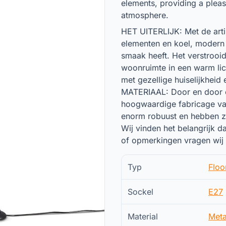
elements, providing a pleas
atmosphere.
HET UITERLIJK: Met de arti
elementen en koel, modern 
smaak heeft. Het verstrooid
woonruimte in een warm lich
met gezellige huiselijkheid 
MATERIAAL: Door en door on
hoogwaardige fabricage van
enorm robuust en hebben z
Wij vinden het belangrijk d
of opmerkingen vragen wij
Typ
Floo
Sockel
E27
Material
Meta