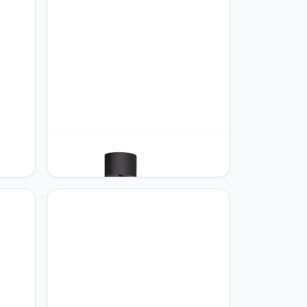
llamp
Paco Home Paco Home Tafellamp
mp
Staande Lamp Hanglamp
m
Woonkamer Eetkamer Slaapkamer
Ronde Kap Van Stof Modern Stijlvol
E27, Soort lamp:Staande lamp,
Wit
Kleur:Zwart-Grijs