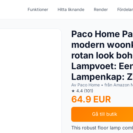
Funktioner
Hitta liknande
Render
Fördelar
Paco Home Pa
modern woonk
rotan look bo
Lampvoet: Een
Lampenkap: Z
Av Paco Home • från Amazon 
★ 4.4 (101)
64.9 EUR
Gå till butik
This robust floor lamp com