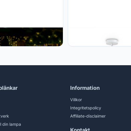
Home Paco Home Buitenlamp
Paco Home Paco Home Led-
de Lamp Tafellamp Buiten
hanglamp voor woonkamer,
s Tuin IP 54 Spatwaterdicht
eetkamer, ophanging, keuken,
 3m, Soort lamp: Staande lamp
lampenkap, papier, decoratie,
leur: Antraciet (melkachtig)
stijl, E27, kleur: wit, type armat
kleur: type 1
blänkar
Information
Villkor
Integritetspolicy
tverk
Affiliate-disclaimer
ll din lampa
Kontakt