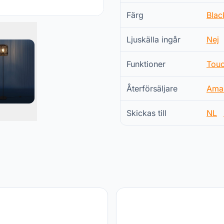
Färg
Blac
Ljuskälla ingår
Nej
Funktioner
Touc
Återförsäljare
Ama
Skickas till
NL