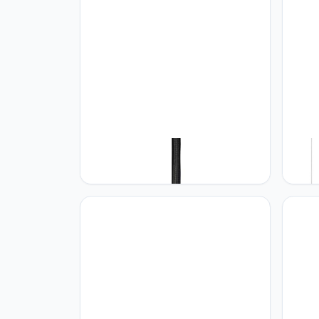
Paco Home Paco Home Woonkamer
Paco
Eetkamer Pendellamp Eettafel
Eetta
Modern Hanglamp E27 Plafondlamp
Eetka
Kleur
Lampt