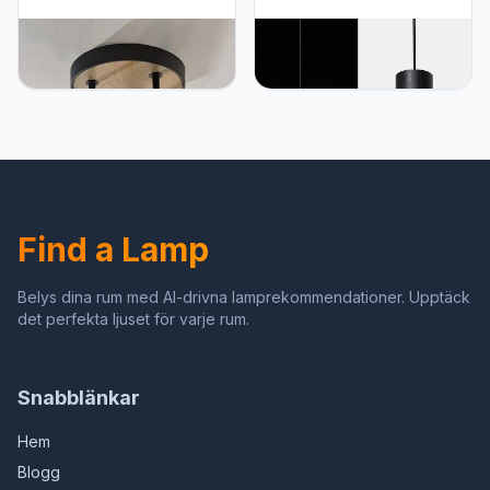
ouglres Plafondspot met 3
ouglres Hanglamp zwart
lampen, zwart hout,
goud, hanglamp 1 lamp
draaibare spot, design
hout, industriële cilinder
plafondlamp GU10, ronde
hanglamp keukeneiland,
spots, voor keuken,
aluminium lampenkap,
woonkamer, slaapkamer,
vintage hanglamp E27,
hal, eetkamer, kamer,
voor slaapkamer,
restaurants
eetkamer, bar, in hoogte
verstelbaar
Find a Lamp
Belys dina rum med AI-drivna lamprekommendationer. Upptäck
det perfekta ljuset för varje rum.
Snabblänkar
Hem
Blogg