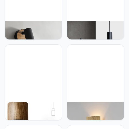
ouglres Wall Lamp,
ouglres Gu10 Hanglamp,
Vintage, Wood, Retro
zwart, 1 lamp, industriële
Design, 2-Pack,
staaf, metaal, vintage
Steel/Aluminum, Compact
houten hanglamp voor
Lamp, for Living Room,
eetkamer, nachtkastje,
Bedroom, Black, with
slaapkamer, keuken, bar,
Switch, GU10 Base
restaurant, in hoogte
verstelbaar
ouglres Hanglamp, 1 vlam,
ouglres Vintage houten
zwart, vintage cilinder,
wandlamp met schakelaar
houten hanglamp,
in industrieel design,
aluminium industriële
wandlamp voor binnen,