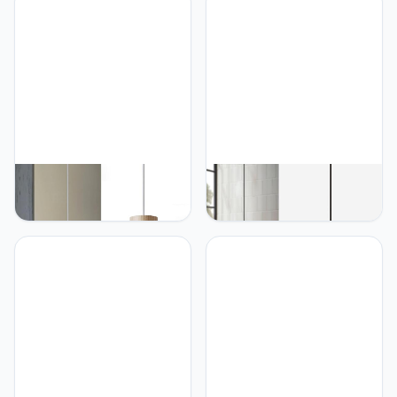
hanglamp, E27 lamp, 60
voor woonkamer,
W, voor keuken, eettafel,
slaapkamer, hal, retro
woonkamer, slaapkamer,
houten nachtlampje,
restaurant, in hoogte
warmwit, led 8 W, 1 stuks
verstelbaar
ouglres Witte Hanglamp
ouglres Hanglamp van
Hout, 1 Vlam Retro
hout, zwart, 1 vlam,
Kroonluchter In Hoogte
aluminium Ø 25 cm
Verstelbaar, Modern
lampenkap, vintage, grote
Design Aluminium
keukenlamp, hangend,
Hanglampen,e27 60w
industriële E27-hanglamp
Hanging Lamp Voor
voor eetkamer,
Keuken Woonkamer
slaapkamer, nachtkastje,
Eetkamer Restaurant Cafe
woonkamerlamp hangend