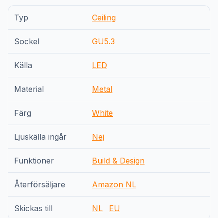
Typ
Ceiling
Sockel
GU5.3
Källa
LED
Material
Metal
Färg
White
Ljuskälla ingår
Nej
Funktioner
Build & Design
Återförsäljare
Amazon NL
Skickas till
NL
EU