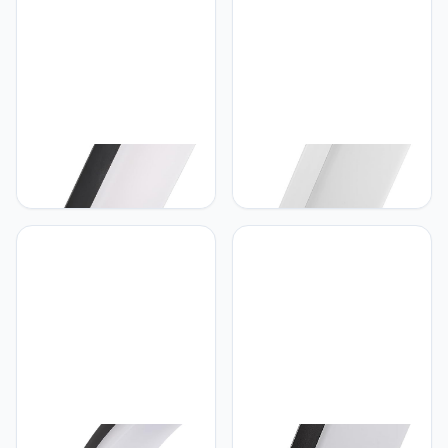
MCE516 GR
Maclean Maclean - LED-
Maclean Maclean - LED-
lamp met PIR
lamp met PIR
bewegingsmelder - LED
bewegingsmelder - LED
lamp - Buitenlamp -
lamp - Buitenlamp -
Wandlamp - 10W - IP65-
Wandlamp - 10W - IP65-
800lm - 4000K - Zwart -
800lm - 4000K - Wit -
MCE516 B
MCE516 W
Maclean Maclean - LED
Maclean Maclean - LED-