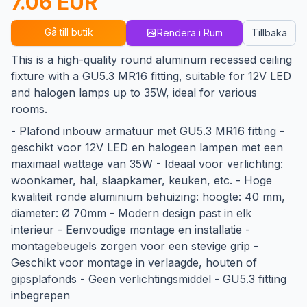
7.06 EUR
Gå till butik
Rendera i Rum
Tillbaka
This is a high-quality round aluminum recessed ceiling
fixture with a GU5.3 MR16 fitting, suitable for 12V LED
and halogen lamps up to 35W, ideal for various
rooms.
- Plafond inbouw armatuur met GU5.3 MR16 fitting -
geschikt voor 12V LED en halogeen lampen met een
maximaal wattage van 35W - Ideaal voor verlichting:
woonkamer, hal, slaapkamer, keuken, etc. - Hoge
kwaliteit ronde aluminium behuizing: hoogte: 40 mm,
diameter: Ø 70mm - Modern design past in elk
interieur - Eenvoudige montage en installatie -
montagebeugels zorgen voor een stevige grip -
Geschikt voor montage in verlaagde, houten of
gipsplafonds - Geen verlichtingsmiddel - GU5.3 fitting
inbegrepen