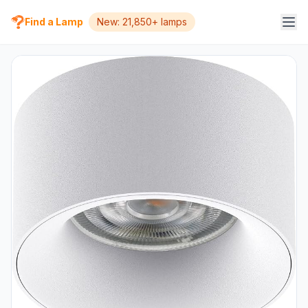
Find a Lamp
New: 21,850+ lamps