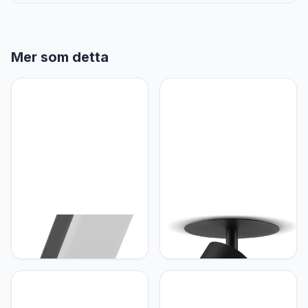
Mer som detta
Maclean Maclean - LED-
Maclean Maclean
lamp met PIR
inbouw/buis, spot, rond,
bewegingsmelder - LED
aluminium, GU10,
lamp - Buitenlamp -
55x100mm, kleur zwart,
Wandlamp - 10W - IP65-
MCE364 B
800lm - 4000K - Grijs -