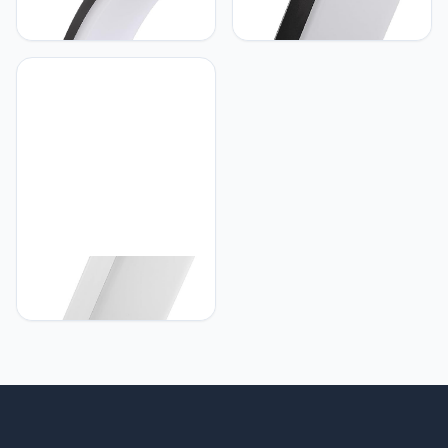
lamp - Buitenlamp -
lamp - LED lamp -
Wandlamp - PIR - 20W -
Buitenlamp - Wandlamp -
2750lm - IP65 - neutraal
10W - 700lm - IP65 -
wit 4000K - Zwart -
Neutraal wit - 4000K -
MCE511 B
Zwart
Maclean Maclean - LED-
lamp - LED lamp -
Buitenlamp - Wandlamp -
10W - 700lm - IP65 -
Neutraal wit - 4000K - Wit
- MCE514 W