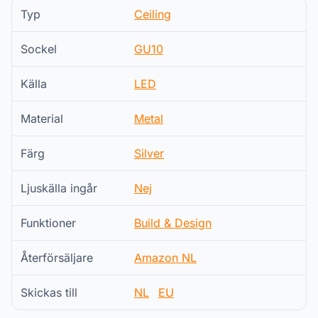
Typ
Ceiling
Sockel
GU10
Källa
LED
Material
Metal
Färg
Silver
Ljuskälla ingår
Nej
Funktioner
Build & Design
Återförsäljare
Amazon NL
Skickas till
NL
EU