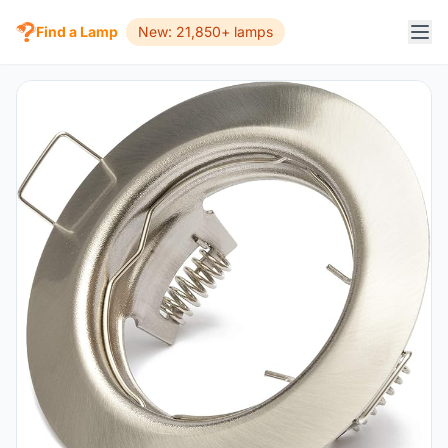
Find a Lamp
New: 21,850+ lamps