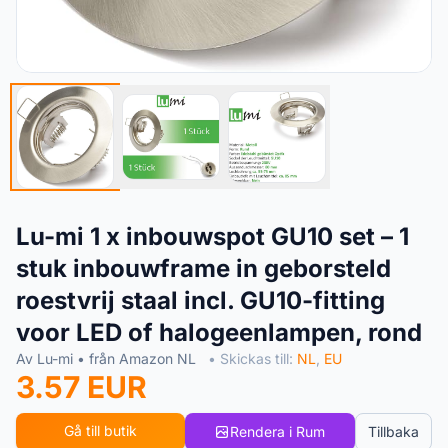
Lu-mi 1 x inbouwspot GU10 set – 1
stuk inbouwframe in geborsteld
roestvrij staal incl. GU10-fitting
voor LED of halogeenlampen, rond
Av Lu-mi • från Amazon NL
• Skickas till:
NL
,
EU
3.57 EUR
Gå till butik
Rendera i Rum
Tillbaka