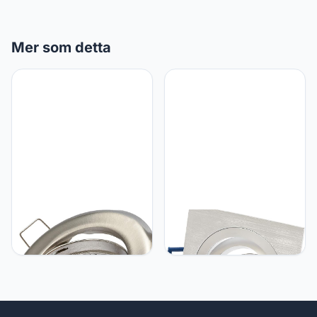
Mer som detta
Lu-mi Inbouwspot GU10
Lu-mi 1x aluminium
set inbouwframe roestvrij
inbouwspot GU10 set – 1
staal - geborsteld roestvrij
stuk aluminium
staal incl. GU10 fitting
inbouwframe vierkant in
voor LED of
zilver geborsteld look incl.
halogeenlampen, 30°
GU10 fitting voor LED- of
draaibaar, rond
halogeenlampen, 30°