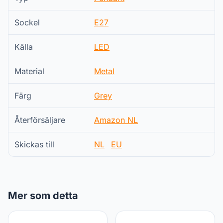
Sockel
E27
Källa
LED
Material
Metal
Färg
Grey
Återförsäljare
Amazon NL
Skickas till
NL
EU
Mer som detta