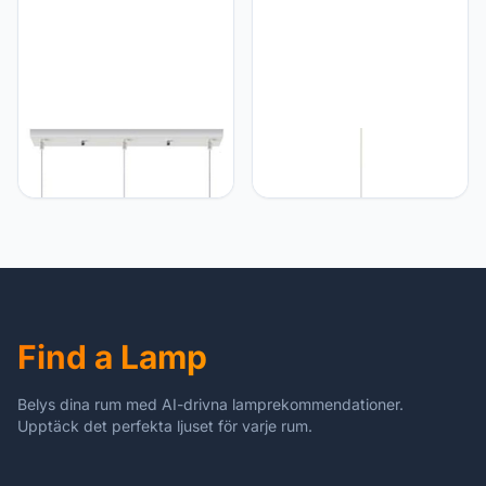
Eettafel,
LQZCXMF Hanglampen In
LQZCXMF Chinese Stijl
Houtkleur Retro Industriële
Houten Kroonluchter Met
Lamp 3 Plafond
Faux Perkament Lantaarn
Decoratieve
Opknoping Decoraties
Verlichtingsarmatuur E27
Rustiek Japans Plafond
Creatieve Hanglamp
Hanglamp Handgemaakte
Lampenkap Voor
Noordse Rieten Lamp,
Keukeneiland, Eetkamer,
Verstelbare Eetkamer,
Bar, Woonkamer
Woonkamer,
Find a Lamp
Belys dina rum med AI-drivna lamprekommendationer.
Upptäck det perfekta ljuset för varje rum.