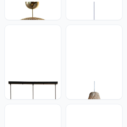
LQZCXMF Natuurlijke
LQZCXMF Verstelbare
Bamboe Kunst
Nordic Macaron
Kroonluchters Rotan Mand
Hanglampen Retro
Lampenkap Hanglamp
Industriële Lamp Metalen
E27 Vintage Hanglampen
Lampenkap Kroonluchters
Handgemaakte Noordse
Hangende Verlichting
Rieten Lamp In Chinese
Boerderij Lichtpunt Voor
Stijl Restaurantlamp Van
Keukeneiland, Eetkamer,
Japans Hotpot Restaurant
Bar, Woonkamer
LQZCXMF Zwarte
LQZCXMF 1Light
Industriële Hanglamp Met
Creatieve Zwart-witte
3 Lampen Vintage
Rotan Hanglamp
Boerderij Plafondlamp
Handgemaakte Noordse
Verstelbare Hanglamp
Rieten Lamp Met 47,2
Hanglampen Voor Keuken
Snoer Rotan Lamp
Restaurant Eetkamer Cafe
Eenvoudige Herberg,
Sink
Gastgezin, Woonkamer,