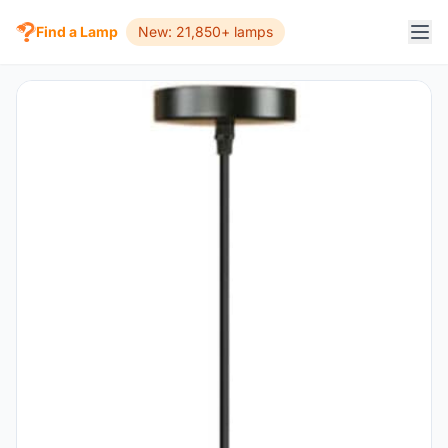
Find a Lamp
New: 21,850+ lamps