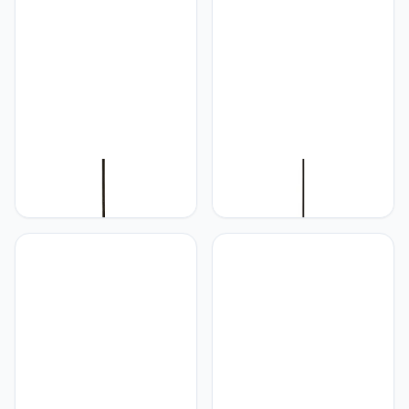
LQZCXMF Boho Bamboe
LQZCXMF Coastal
Rotan Plafond Hanglamp
Bamboe Natuurlijke
Bird's Nest Lampenkap
Hangende
Coastal Lichtpunt
Verlichtingsarmatuur
Handgemaakte
Bamboe Rotan
Hanglampen Decoratieve
Decoratieve Hanglamp
Lamp Met Rieten
Romantische Spiraal
Afwerking Voor
Lampenkap
Keukeneiland,
Handgemaakte Noordse
Woonkamer, Eetkamer,
Rieten Lamp In Chinese
Stijl Verstelbare Eetkamer,