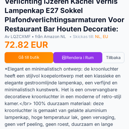
Verlichting IJzeren Kachel Vernis
Lampenkap E27 Sokkel
Plafondverlichtingsarmaturen Voor
Restaurant Bar Houten Decoratie:
Av LQZCXMF • från Amazon NL
• Skickas till:
NL
,
EU
72.82 EUR
Gå till butik
Rendera i Rum
Tillbaka
*Elegant en minimalistisch ontwerp: de kroonluchter
heeft een stijlvol koepelontwerp met een klassieke en
elegante gestroomlijnde lampenkap, een verfijnd en
minimalistisch kunstwerk. Het is een onvervangbare
decoratieve kroonluchter in een moderne of retro-stijl
kamer.</br> 100% duurzaam materiaal: deze
kroonluchter is gemaakt van gelakte aluminium
lampenkap, hoge temperatuur lak, geen vervaging,
geen verf peeling, geen roest, duurzaam en lange