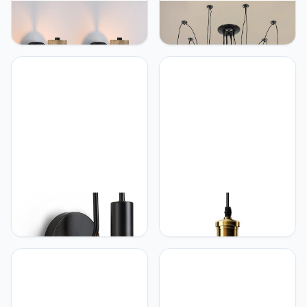
Lightess Lightess Set van
Lightess Lightess
2 industriële wandlampen,
Hanglamp, industriële
vintage, kooi, van metaal,
spin, 8 lampen, vintage,
wandlamp, binnen, zwart,
zwart, plafond,
verstelbaar, wandlamp,
verstelbaar, voor
hout, E27, voor
slaapkamer, woonkamer,
slaapkamer, hal,
restaurant
woonkamer
Lightess Lightess Vintage
Lightess Lightess Vintage
Wandlamp met
hanglamp zwart metalen
Schakelaar Indoor
vintage hanglamp retro
Wandlamp Zwart
lampenkap industriële E27
Industriële Wandlamp
voor eetkamer eettafel
Retro E27 Antieke Lamp
gang restaurant
Wand Metaal Wandspot
woonkamer hotel café,
voor Café Restaurant
enz.