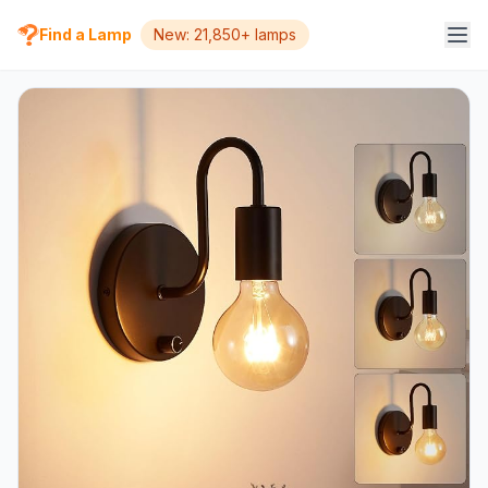
Find a Lamp
New: 21,850+ lamps