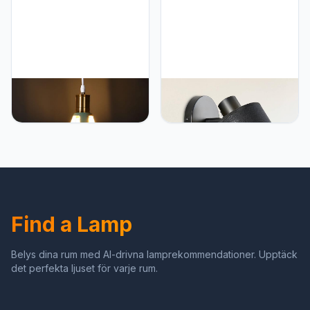
Slaapkamer(Zonder
Lamp)
Lightess Lightess
Lightess Lightess
Hanglamp groen
Wandlamp met
plafondlamp hanglamp
schakelaar, dimbaar,
E27 retro vintage
vintage, stoffen
hanglamp voor
wandlamp, E27, retro
slaapkamer woonkamer
lamp, binnen, zwarte
eettafel keukenlamp
lampenkap, wandspot
opschorting metaal
voor woonkamer,
slaapkamer
Find a Lamp
Belys dina rum med AI-drivna lamprekommendationer. Upptäck
det perfekta ljuset för varje rum.