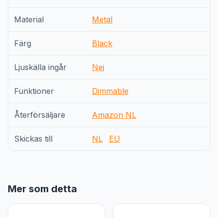
Material
Metal
Färg
Black
Ljuskälla ingår
Nej
Funktioner
Dimmable
Återförsäljare
Amazon NL
Skickas till
NL
EU
Mer som detta