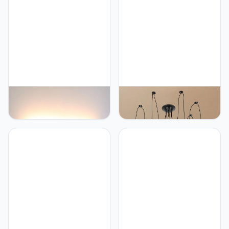
Lightess Lightess 18W
Lightess Lightess
40CM Wandlamp LED
Hanglamp, industriële
Binnen Modern Wandlamp
spin, 6 lampen, vintage,
Wit Up Down Ganglamp
zwart, plafond,
Muur Muurverlichting 16W
verstelbaar, voor
IP44 van Dik Aluminium
slaapkamer, woonkamer,
voor Woonkamer
restaurant
Slaapkamer Gang Trap
enzovoort, Neutraalwit