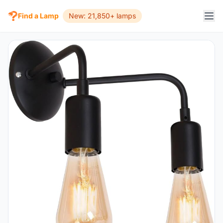
Find a Lamp
New: 21,850+ lamps