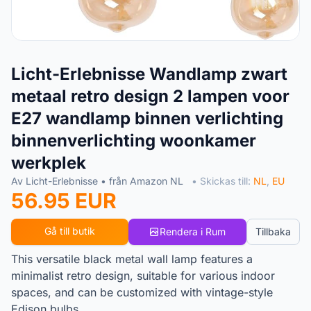
Licht-Erlebnisse Wandlamp zwart
metaal retro design 2 lampen voor
E27 wandlamp binnen verlichting
binnenverlichting woonkamer
werkplek
Av Licht-Erlebnisse • från Amazon NL
• Skickas till:
NL
,
EU
56.95 EUR
Gå till butik
Rendera i Rum
Tillbaka
This versatile black metal wall lamp features a
minimalist retro design, suitable for various indoor
spaces, and can be customized with vintage-style
Edison bulbs.