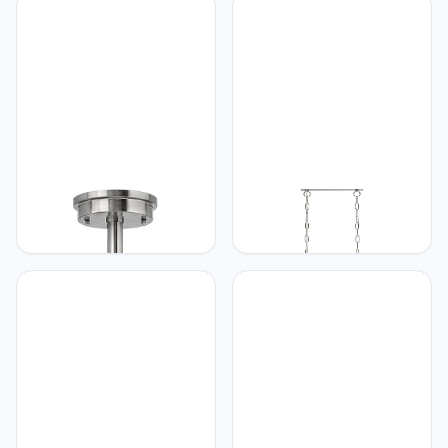
platform, 2280 lumen,
eetkamer lamp licht
2700K, pushdimmer)
binnenverlichting
spaarlamp LED-lamp lamp
hanglamp hanglamp
keuken lamp
hanglamp hanglamp
binnenverlichting
eetkamer lamp
Licht-Erlebnisse Elegante
Licht-Erlebnisse Licht-
kamerlamp lamp LOU in
Erlebnisse Hanglamp
geborsteld nikkel, wit van
kristal B: 92 cm H: max.
bouwstaal &
131 cm verstelbaar
facetgeslepen glas
chroom helder 5-vlammig
woonkamer, eetkamer
E27 glas metaal klassieke
modern 2C6E4DAB00
hanglamp eettafel
woonkamer