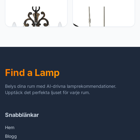
Licht-Erlebnisse opulent
Licht-Erlebnisse Premium
kroonluchter eettafellamp
LED hanglamp (diepte: 1,5
hanglamp GOTICA 4 in
m max., 6-flmg, modern,
antiek rustiek metaal &
zwart, zwevende
kristal woonkamer,
platform, 2280 lumen,
eetkamer 2C6E4DA966
2700K, pushdimmer)
spaarlamp LED-lamp lamp
keuken lamp
binnenverlichting
Find a Lamp
eetkamer lamp
Belys dina rum med AI-drivna lamprekommendationer.
Upptäck det perfekta ljuset för varje rum.
Snabblänkar
Hem
Blogg