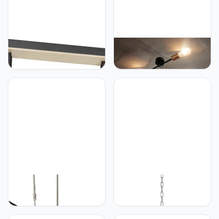
Licht-Erlebnisse
Licht-Erlebnisse
Plafondspot zwart
Plafondlamp vintage
langwerpig Scandinavisch
zwart koper 2-lichts E27
met hout 2x GU10
metalen lamp gloeilamp
woonkamer kantoor lamp
loft lamp woonkamer
verlichting
plafondlamp keukenlamp
modern minimalistisch
retro
Licht-Erlebnisse Premium
Licht-Erlebnisse Premium
LED hanglamp (diepte: 1,5
hanglamp van messing
m max., 6-flmg, modern,
bronzen E27 tot 60 W
zwart, zwevende
230 V glas woonkamer