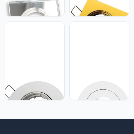
LED line Inbouwspot,
LED line LED Line®
Vierkant, Glas, Chroom
inbouwspot GU10
inbouwframe Ø75mm
boorgat 84mm aluminium
incl. GU5.3 fitting voor
LED-lampen 50mm LED-
lampen G4 MR11 MR16,
goud vierkant
LED line LED Line®
LED line Natte ruimte Slim
inbouwspot GU10
IP20/44 inbouwspot MR11
inbouwframe Ø80mm
inbouwframe downlight
boorgat aluminium incl.
waterdicht Ø 45 mm
GU5.3 fitting voor LED-
boorgat aluminium incl.
lampen 50mm LED-
GU5.3 fitting voor LED-
lampen G4 MR11 MR16,
lampen, rond wit
wit rond