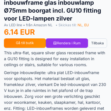
inbouwframe glas inbouwlamp
Ø75mm boorgat incl. GU10 fitting
voor LED-lampen zilver
Av LED line • från Amazon NL
• Skickas till:
NL
,
EU
6.14 EUR
Gå till butik
Rendera i Rum
Tillbaka
This ultra-flat, square silver glass recessed frame with
a GU10 fitting is designed for easy installation in
ceilings or stairs, suitable for various rooms.
Geringe inbouwdiepte: ultra plat LED-inbouwframe
voor spotspots. Het materiaal bestaat uit glas,
framekleur zilver, vierkant De led-inbouwspot van 230
V kun je in alle ruimtes in het plafond of de trap
inbouwen. Zorg voor een grote verlichting geschikt
voor woonkamer, keuken, slaapkamer, hal, kantoor,
enz. Fitting: LED-inbouwframes worden geleverd met