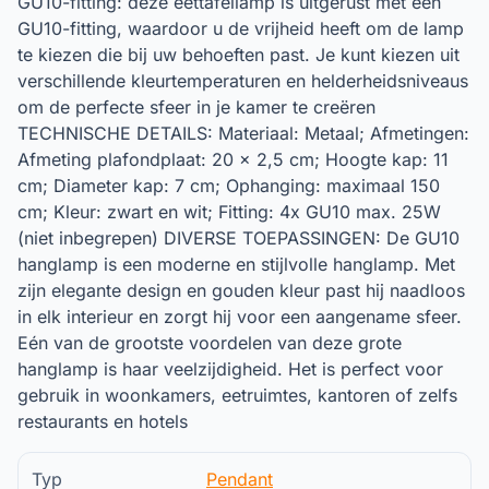
GU10-fitting: deze eettafellamp is uitgerust met een
GU10-fitting, waardoor u de vrijheid heeft om de lamp
te kiezen die bij uw behoeften past. Je kunt kiezen uit
verschillende kleurtemperaturen en helderheidsniveaus
om de perfecte sfeer in je kamer te creëren
TECHNISCHE DETAILS: Materiaal: Metaal; Afmetingen:
Afmeting plafondplaat: 20 x 2,5 cm; Hoogte kap: 11
cm; Diameter kap: 7 cm; Ophanging: maximaal 150
cm; Kleur: zwart en wit; Fitting: 4x GU10 max. 25W
(niet inbegrepen) DIVERSE TOEPASSINGEN: De GU10
hanglamp is een moderne en stijlvolle hanglamp. Met
zijn elegante design en gouden kleur past hij naadloos
in elk interieur en zorgt hij voor een aangename sfeer.
Eén van de grootste voordelen van deze grote
hanglamp is haar veelzijdigheid. Het is perfect voor
gebruik in woonkamers, eetruimtes, kantoren of zelfs
restaurants en hotels
Typ
Pendant