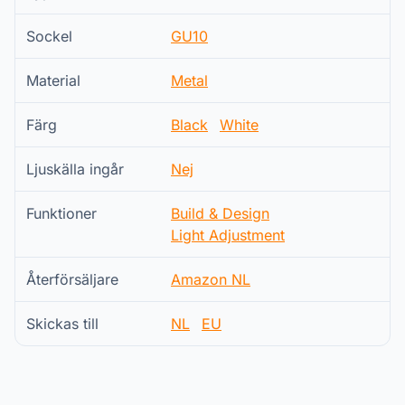
Sockel
GU10
Material
Metal
Färg
Black
White
Ljuskälla ingår
Nej
Funktioner
Build & Design
Light Adjustment
Återförsäljare
Amazon NL
Skickas till
NL
EU