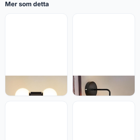
Mer som detta
Kowanie Moderne
Kowanie wandlamp binnen
Wandlamp
vintage wandlamp E27:
Badkamerverlichting
retro wandverlichting
Binnen: Zwart Wit Glazen
slaapkamer van glas
Wandverlichting
zwarte hallamp wand in
Wandspot 2 Lampen Max.
industrieel design bol
25W G9 wandspots voor
bedlamp voor woonkamer
slaapkamer woonkamer
restaurant - Zonder lamp
keuken (zonder lamp)