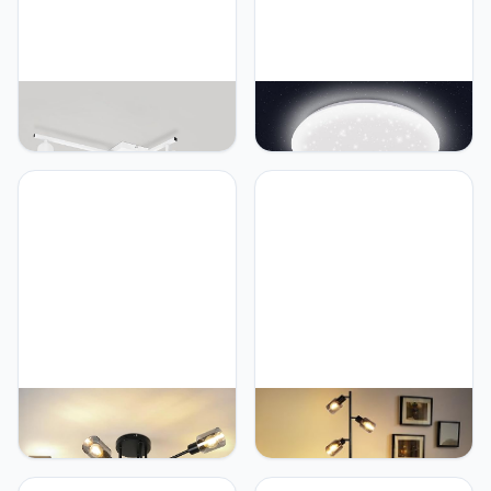
Kowanie Plafondlamp,
Kowanie Led-
plafondspot, led, wit,
plafondlamp, slaapkamer,
GU10: plafondspots, 5
Ø 30 cm, slaapkamer,
lampen, moderne
sterrenhemel, koudwit, 18
plafondspots, woonkamer,
W, badkamer,
keukenlamp, 330 graden
plafondlamp, IP44,
draaibaar, industriële spot
waterdicht, rond,
voor kamer, zonder lamp
badkamerlamp voor
badkamer
Kowanie plafondlamp 6-
Kowanie Kowanie
lichts zwart: Industriële
vloerlamp vintage
woonkamerlamp vintage
woonkamer zwart:
plafondlamp woonkamer
vloerlamp industriële