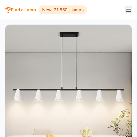
Find a Lamp
New: 21,850+ lamps