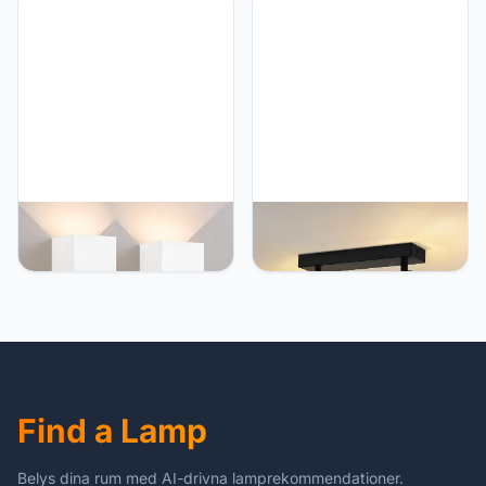
retro kroonluchter van
vloerlamp 3 vlammen glas
glas E14 fitting
E14 fitting metalen
plafondverlichting voor
vloerlamp draaibaar 350°
slaapkamer keuken -
leeslamp voor slaapkamer
Zonder lamp
kantoor - zonder
gloeilamp
Kowanie 4 stks LED
Kowanie Vintage 2-vlams
Wandlamp Buiten
plafondspot: E14
Wandlamp Binnen Buiten
plafondlamp industriële
Wandlampen Up en Down
plafondlamp in metaal en
5 W IP65 Lamp
glas, 350° draaibaar spot
Buitenlamp Trap Hal Thuis
plafondspots wandspots
voor hal keuken
woonkamer - zonder lamp
Find a Lamp
Belys dina rum med AI-drivna lamprekommendationer.