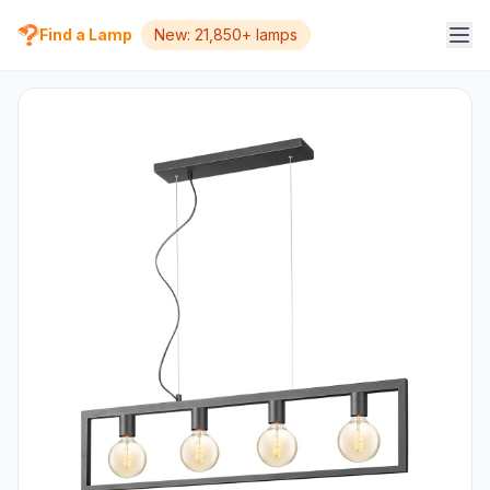
Find a Lamp
New: 21,850+ lamps